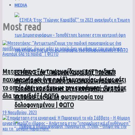
MEDIA
Most read
Μητσοτάκης: “Αντιμετωπίζουμε την παιδική
ΕΣΗΕΑ: Έτος “Γιώργος Καραϊβάζ” το 2023
παχυσαρκία ως ένα πρόβλημα υγείας, όχι ως κάτι
ανακήρυξε η Ένωση των Δημοσιογράφων –
το οποίο έχει να κάνει με την εμφάνιση – Αγαπάμε
Τοποθέτησε banner στην κεντρική όψη του
όλα τα παιδιά” | ΦΩΤΟ
κτηρίου της με τη φωτογραφία του
δολοφονημένου | ΦΩΤΟ
19 Νοεμβρίου, 2023