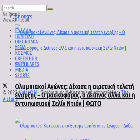
No Result
SPORTS
View All Result
ΕΛΛΑΔΑ
ΠΟΛΙΤΙΚΗ
ΟΙΚΟΝΟΜΙΑ
ΥΓΕΙΑ
ΚΟΣΜΟΣ
GREEN HUB
ENTS & ARTS
MEDIA
SPORTS
Ολυμπιακοί Αγώνες: Δίχασε η αιρετική τελετή
© 2022
VoiceON
- Σχεδιασμός & Κατασκευή ιστοσελίδας:
The
έναρξης – Ο μασκοφόρος, ο Δείπνος αλλά και η
Victory
.
εντυπωσιακή Σελίν Ντιόν | ΦΩΤΟ