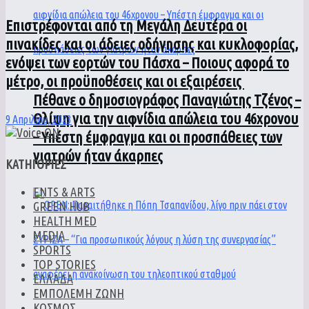
Επιστρέφονται από τη Μεγάλη Δευτέρα οι
πινακίδες και οι άδειες οδήγησης και κυκλοφορίας,
ενόψει των εορτών του Πάσχα – Ποιους αφορά το
μέτρο, οι προϋποθέσεις και οι εξαιρέσεις
Πέθανε ο δημοσιογράφος Παναγιώτης Τζένος –
Θλίψη για την αιφνίδια απώλεια του 46χρονου
9 Απριλίου, 2023
– Υπέστη έμφραγμα και οι προσπάθειες των
γιατρών ήταν άκαρπες
ΚΑΤΗΓΟΡΙΕΣ
ENTS & ARTS
GREEN HUB
HEALTH MED
MEDIA
SPORTS
TOP STORIES
ΕΛΛΑΔΑ
ΕΜΠΟΛΕΜΗ ΖΩΝΗ
ΚΟΣΜΟΣ