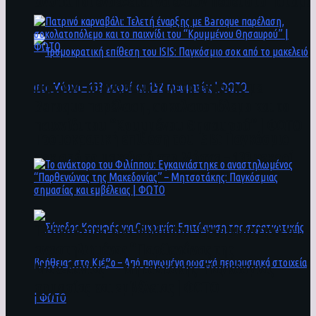
άνθρωποι ενδέχεται να έχουν πέσει στο ποτάμι
Πατρινό καρναβάλι: Τελετή έναρξης με
Baroque παρέλαση, σοκολατοπόλεμο και το
παιχνίδι του “Κρυμμένου Θησαυρού” | ΦΩΤΟ
Τρομοκρατική επίθεση του ΙSIS: Παγκόσμιο
σοκ από το μακελειό στη Μόσχα – 133 νεκροί
και 152 τραυματίες | ΦΩΤΟ
To ανάκτορο του Φιλίππου: Εγκαινιάστηκε ο
αναστηλωμένος “Παρθενώνας της
Μακεδονίας” – Μητσοτάκης: Παγκόσμιας
σημασίας και εμβέλειας | ΦΩΤΟ