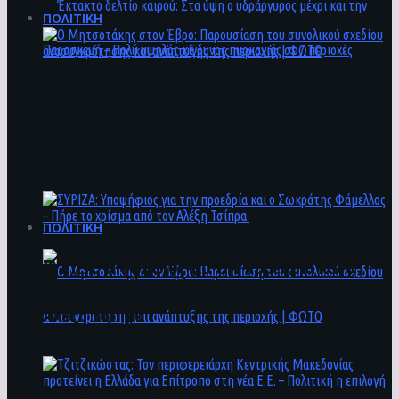
ΠΟΛΙΤΙΚΗ
Ο Μητσοτάκης στον Έβρο: Παρουσίαση του
Έκτακτο δελτίο καιρού: Στα ύψη ο
συνολικού σχεδίου ανασυγκρότησης και
υδράργυρος μέχρι και την Παρασκευή – Πολύ
ανάπτυξης της περιοχής | ΦΩΤΟ
υψηλός κίνδυνος πυρκαγιάς σε 7 περιοχές
ΠΟΛΙΤΙΚΗ
ΣΥΡΙΖΑ: Υποψήφιος για την προεδρία και ο
Σωκράτης Φάμελλος – Πήρε το χρίσμα από τον
Αλέξη Τσίπρα
Ο Μητσοτάκης στον Έβρο: Παρουσίαση του