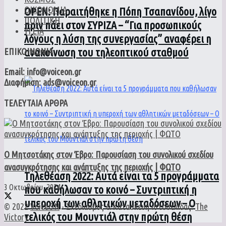
ΟΙΚΟΝΟΜΙΑ
ΟPEN: Παραιτήθηκε η Πόπη Τσαπανίδου, λίγο
ΠΟΛΙΤΙΚΗ
πριν πάει στον ΣΥΡΙΖΑ – “Για προσωπικούς
ΥΓΕΙΑ
λόγους η λύση της συνεργασίας” αναφέρει η
ανακοίνωση του τηλεοπτικού σταθμού
ΕΠΙΚΟΙΝΩΝΙΑ
Email: info@voiceon.gr
Διαφήμιση: ads@voiceon.gr
ΤΕΛΕΥΤΑΙΑ ΑΡΘΡΑ
Ο Μητσοτάκης στον Έβρο: Παρουσίαση του συνολικού σχεδίου
ανασυγκρότησης και ανάπτυξης της περιοχής | ΦΩΤΟ
Τηλεθέαση 2022: Αυτά είναι τα 5 προγράμματα
3 Οκτωβρίου, 2024
που καθήλωσαν το κοινό – Συντριπτική η
υπεροχή των αθλητικών μεταδόσεων – Ο
© 2022
VoiceON
- Σχεδιασμός & Κατασκευή ιστοσελίδας:
The
τελικός του Μουντιάλ στην πρώτη θέση
Victory
.