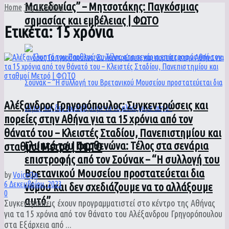
Μακεδονίας” – Μητσοτάκης: Παγκόσμιας
Home
Tag
15 χρόνια
σημασίας και εμβέλειας | ΦΩΤΟ
Ετικέτα:
15 χρόνια
Αλέξανδρος Γρηγορόπουλος: Συγκεντρώσεις και
πορείες στην Αθήνα για τα 15 χρόνια από τον
θάνατό του – Κλειστές Σταδίου, Πανεπιστημίου και
Γλυπτά του Παρθενώνα: Τέλος στα σενάρια
σταθμοί Μετρό | ΦΩΤΟ
επιστροφής από τον Σούνακ – “Η συλλογή του
Βρετανικού Μουσείου προστατεύεται δια
by
VoiceOn
6 Δεκεμβρίου, 2023
νόμου και δεν σχεδιάζουμε να το αλλάξουμε
0
αυτό”
Συγκεντρώσεις έχουν προγραμματιστεί στο κέντρο της Αθήνας
για τα 15 χρόνια από τον θάνατο του Αλέξανδρου Γρηγορόπουλου
στα Εξάρχεια από ...