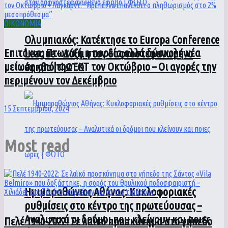
ΟΙΚΟΝΟΜΙΑ
Ολυμπιακός: Κατέκτησε το Europa Conference
Επιτόκια: Πτωτική η πορεία αλλά δύσκολη νέα
League – Δόξα στον δαφνοστεφανωμένο
μείωση από την ΕΚΤ τον Οκτώβριο – Οι αγορές την
έφηβο | ΦΩΤΟ
περιμένουν τον Δεκέμβριο
15 Σεπτεμβρίου, 2024
Most read
Ημιμαραθώνιος Αθήνας: Κυκλοφοριακές
ρυθμίσεις στο κέντρο της πρωτεύουσας –
Αναλυτικά οι δρόμοι που κλείνουν και ποιες
Πελέ 1940-2022: Σε λαϊκό προσκύνημα στο γήπεδο