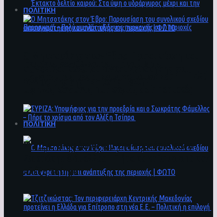
ΠΟΛΙΤΙΚΗ
Ο Μητσοτάκης στον Έβρο: Παρουσίαση του
Έκτακτο δελτίο καιρού: Στα ύψη ο
συνολικού σχεδίου ανασυγκρότησης και
υδράργυρος μέχρι και την Παρασκευή – Πολύ
ανάπτυξης της περιοχής | ΦΩΤΟ
υψηλός κίνδυνος πυρκαγιάς σε 7 περιοχές
ΠΟΛΙΤΙΚΗ
ΣΥΡΙΖΑ: Υποψήφιος για την προεδρία και ο
Σωκράτης Φάμελλος – Πήρε το χρίσμα από τον
Αλέξη Τσίπρα
Ο Μητσοτάκης στον Έβρο: Παρουσίαση του