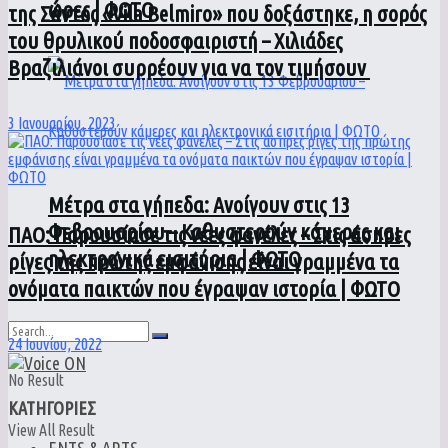
ώρες | ΦΩΤΟ
της Σάντος «Vila Belmiro» που δοξάστηκε, η σoρός
του θρυλικού ποδοσφαιριστή – Χιλιάδες
Βραζιλιάνοι συρρέουν για να τον τιμήσουν
3 Ιανουαρίου, 2023
Μέτρα στα γήπεδα: Ανοίγουν στις 13
Φεβρουαρίου – Καθυστερούν κάμερες και
ΠΑΟ: Παρουσίασε τις νέες φανέλες – Στις άσπρες
ηλεκτρονικά εισιτήρια | ΦΩΤΟ
ρίγες της πρώτης εμφάνισης είναι γραμμένα τα
ονόματα παικτών που έγραψαν ιστορία | ΦΩΤΟ
24 Ιουνίου, 2022
No Result
ΚΑΤΗΓΟΡΙΕΣ
View All Result