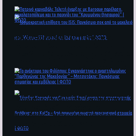
άνθρωποι ενδέχεται να έχουν πέσει στο ποτάμι
Πατρινό καρναβάλι: Τελετή έναρξης με
Baroque παρέλαση, σοκολατοπόλεμο και το
παιχνίδι του “Κρυμμένου Θησαυρού” | ΦΩΤΟ
Τρομοκρατική επίθεση του ΙSIS: Παγκόσμιο
σοκ από το μακελειό στη Μόσχα – 133 νεκροί
και 152 τραυματίες | ΦΩΤΟ
To ανάκτορο του Φιλίππου: Εγκαινιάστηκε ο
αναστηλωμένος “Παρθενώνας της
Μακεδονίας” – Μητσοτάκης: Παγκόσμιας
σημασίας και εμβέλειας | ΦΩΤΟ