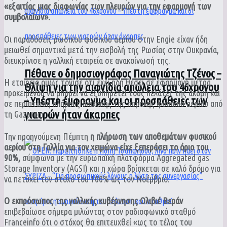
«εξαιτίας μιας διαφωνίας των πλευρών για την εφαρμογή των
συμβολαίων».
Οι παραδόσεις ρωσικού φυσικού αερίου στην Engie είχαν ήδη
μειωθεί σημαντικά μετά την εισβολή της Ρωσίας στην Ουκρανία,
διευκρίνισε η γαλλική εταιρεία σε ανακοίνωσή της.
Πέθανε ο δημοσιογράφος Παναγιώτης Τζένος –
Η εταιρεία όμως τόνισε ότι έχει ήδη θέσει σε εφαρμογή μέτρα
Θλίψη για την αιφνίδια απώλεια του 46χρονου
προκειμένου να μπορεί να εξυπηρετεί τους πελάτες της ακόμη και
– Υπέστη έμφραγμα και οι προσπάθειες των
σε περίπτωση πλήρους διακοπής της παροχής φυσικού αερίου από
γιατρών ήταν άκαρπες
τη Gazprom.
Την προηγούμενη Πέμπτη
η πλήρωση των αποθεμάτων φυσικού
αερίου στη Γαλλία για τον χειμώνα είχε ξεπεράσει το όριο του
90%,
σύμφωνα με την ευρωπαϊκή πλατφόρμα Aggregated gas
Storage Inventory (AGSI) και η χώρα βρίσκεται σε καλό δρόμο για
να πετύχει τον στόχο του 100% ως τον Νοέμβριο.
Ο εκπρόσωπος της γαλλικής κυβέρνησης Ολιβιέ Βεράν
επιβεβαίωσε σήμερα μιλώντας στον ραδιοφωνικό σταθμό
Franceinfo ότι ο στόχος θα επιτευχθεί «ως το τέλος του