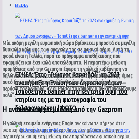
MEDIA
Μία ακόμη μεγάλη ευρωπαϊκή χώρα βρίσκεται μπροστά σε μεγάλη
δυσκολία κάλυψης των αναγκών της σε φυσικό αέριο. Αυτή τη
φορά είναι η Γαλλία, παρά το πρόγραμμα αποθήκευσης που
εφαρμόζει και έχει καλά αποτελέσματα. Η περαιτέρω μείωση
προμήθειας από την Gazprom έφερε τη γαλλική κυβέρνηση να
ΕΣΗΕΑ: Έτος “Γιώργος Καραϊβάζ” το 2023
δηλώνει ότι ναί μεν πετύχαμε τον στόχο της αποθήκευσης όμως
αυτό δεν σημαίνει ότι η Γαλλία θα έχει “αρκετό αέριο για να
ανακήρυξε η Ένωση των Δημοσιογράφων –
περάσει τον χειμώνα, αν οι Ρώσοι το κόψουν ή αν καταναλώνουμε
Τοποθέτησε banner στην κεντρική όψη του
πολύ”.
κτηρίου της με τη φωτογραφία του
δολοφονημένου | ΦΩΤΟ
Η ανακοίνωση για μείωση από την Gazprom
Η γαλλική εταιρεία ενέργειας Engie
ανακοίνωσε σήμερα ότι η
ρωσική κρατική εταιρεία Gazprom την ενημέρωσε για την
περαιτέρω και άμεση μείωση των παραδόσεων φυσικού αερίου