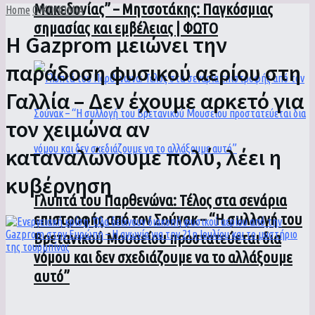
Μακεδονίας” – Μητσοτάκης: Παγκόσμιας
Home
ΟΙΚΟΝΟΜΙΑ
σημασίας και εμβέλειας | ΦΩΤΟ
Η Gazprom μειώνει την
παράδοση φυσικού αερίου στη
Γαλλία – Δεν έχουμε αρκετό για
τον χειμώνα αν
καταναλώνουμε πολύ, λέει η
κυβέρνηση
Γλυπτά του Παρθενώνα: Τέλος στα σενάρια
επιστροφής από τον Σούνακ – “Η συλλογή του
Βρετανικού Μουσείου προστατεύεται δια
νόμου και δεν σχεδιάζουμε να το αλλάξουμε
αυτό”