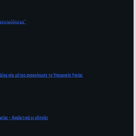
ς το κοινό αίσθημα
ιμένουν τον Δεκέμβριο
 Στο 3,46% το αρχικό επιτόκιο
εύονται να πέσουν” | ΦΩΤΟ
ογημένες οι αντιδράσεις των πολιτών – Δέκα νέα
ς το κοινό αίσθημα
για να συμπληρωθεί ο ατομικός φάκελος υγείας –