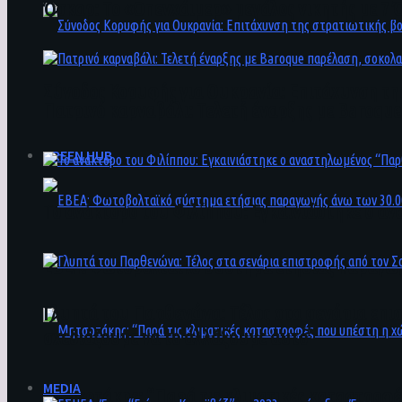
Όσκαρ: Το «Οπενχάιμερ» μεγάλος νικητής με 7 
Σύνοδος Κορυφής για Ουκρανία: Επιτάχυνση της
Πατρινό καρναβάλι: Τελετή έναρξης με Baroqu
GREEN HUB
To ανάκτορο του Φιλίππου: Εγκαινιάστηκε ο α
ΕΒΕΑ: Φωτοβολταϊκό σύστημα ετήσιας παραγωγή
Γλυπτά του Παρθενώνα: Τέλος στα σενάρια επι
σχεδιάζουμε να το αλλάξουμε αυτό”
MEDIA
Μητσοτάκης: “Παρά τις κλιματικές καταστροφές