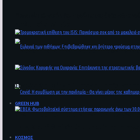
Βαλτιμόρη: Κατάρρευση γέφυρας όταν φορτηγό 
Προσωπικός γιατρός: Την 1η Οκτωβρίου ξεκινούν
Αναλυτικά οι οδηγίες
Τρομοκρατική επίθεση του ΙSIS: Παγκόσμιο σοκ 
Ευλογιά των πιθήκων: Επιβεβαιώθηκε και δεύτε
Σύνοδος Κορυφής για Ουκρανία: Επιτάχυνση της
GREEN HUB
Covid: Η συμβίωση με την πανδημία – Θα γίνει μ
ΕΒΕΑ: Φωτοβολταϊκό σύστημα ετήσιας παραγωγή
ΚΟΣΜΟΣ