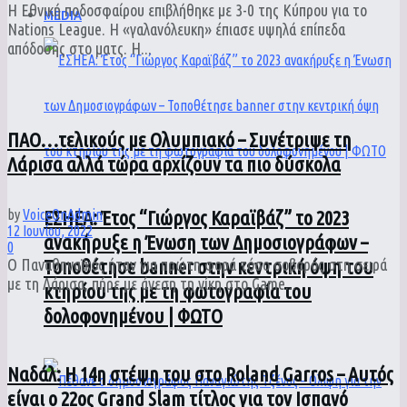
Η Εθνική ποδοσφαίρου επιβλήθηκε με 3-0 της Κύπρου για το
MEDIA
Nations League. Η «γαλανόλευκη» έπιασε υψηλά επίπεδα
απόδοσης στο ματς. Η...
ΠΑΟ…τελικούς με Ολυμπιακό – Συνέτριψε τη
Λάρισα αλλά τώρα αρχίζουν τα πιο δύσκολα
by
VoiceOnAdmin
ΕΣΗΕΑ: Έτος “Γιώργος Καραϊβάζ” το 2023
12 Ιουνίου, 2022
ανακήρυξε η Ένωση των Δημοσιογράφων –
0
Ο Παναθηναϊκός ήταν για πρώτη φορά τόσο σοβαρός στη σειρά
Τοποθέτησε banner στην κεντρική όψη του
με τη Λάρισα, πήρε με άνεση τη νίκη στο Game...
κτηρίου της με τη φωτογραφία του
δολοφονημένου | ΦΩΤΟ
Ναδάλ: Η 14η στέψη του στο Roland Garros – Αυτός
είναι ο 22ος Grand Slam τίτλος για τον Ισπανό