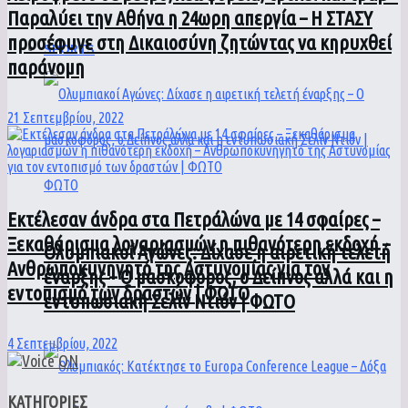
Παραλύει την Αθήνα η 24ωρη απεργία – Η ΣΤΑΣΥ
προσέφυγε στη Δικαιοσύνη ζητώντας να κηρυχθεί
SPORTS
παράνομη
21 Σεπτεμβρίου, 2022
Εκτέλεσαν άνδρα στα Πετράλώνα με 14 σφαίρες –
Ξεκαθάρισμα λογαριασμών η πιθανότερη εκδοχή –
Ολυμπιακοί Αγώνες: Δίχασε η αιρετική τελετή
Ανθρωποκυνηγητό της Αστυνομίας για τον
έναρξης – Ο μασκοφόρος, ο Δείπνος αλλά και η
εντοπισμό των δραστών | ΦΩΤΟ
εντυπωσιακή Σελίν Ντιόν | ΦΩΤΟ
4 Σεπτεμβρίου, 2022
ΚΑΤΗΓΟΡΙΕΣ