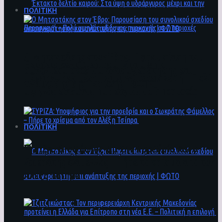
ΠΟΛΙΤΙΚΗ
Ο Μητσοτάκης στον Έβρο: Παρουσίαση του
Έκτακτο δελτίο καιρού: Στα ύψη ο
συνολικού σχεδίου ανασυγκρότησης και
υδράργυρος μέχρι και την Παρασκευή – Πολύ
ανάπτυξης της περιοχής | ΦΩΤΟ
υψηλός κίνδυνος πυρκαγιάς σε 7 περιοχές
ΠΟΛΙΤΙΚΗ
ΣΥΡΙΖΑ: Υποψήφιος για την προεδρία και ο
Σωκράτης Φάμελλος – Πήρε το χρίσμα από τον
Αλέξη Τσίπρα
Ο Μητσοτάκης στον Έβρο: Παρουσίαση του