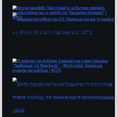
άνθρωποι ενδέχεται να έχουν πέσει στο ποτάμι
Πατρινό καρναβάλι: Τελετή έναρξης με
Baroque παρέλαση, σοκολατοπόλεμο και το
παιχνίδι του “Κρυμμένου Θησαυρού” | ΦΩΤΟ
Τρομοκρατική επίθεση του ΙSIS: Παγκόσμιο
σοκ από το μακελειό στη Μόσχα – 133 νεκροί
και 152 τραυματίες | ΦΩΤΟ
To ανάκτορο του Φιλίππου: Εγκαινιάστηκε ο
αναστηλωμένος “Παρθενώνας της
Μακεδονίας” – Μητσοτάκης: Παγκόσμιας
σημασίας και εμβέλειας | ΦΩΤΟ