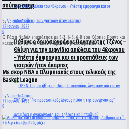
σούπερ σταρ
by
VoiceOnAdmin
12 Ιουνίου, 2022
0
Ο Ράφα Ναδάλ επικράτησε με 6-3, 6-3, 6-0 του Κάσπερ Ρουντ και
Πέθανε ο δημοσιογράφος Παναγιώτης Τζένος –
κατέκτησε το 14ο Ρολάν Γκαρός στην καριέρα του....
Θλίψη για την αιφνίδια απώλεια του 46χρονου
– Υπέστη έμφραγμα και οι προσπάθειες των
γιατρών ήταν άκαρπες
Με σκορ ΝΒΑ ο Ολυμπιακός στους τελικούς της
Basket League
by
VoiceOnAdmin
11 Ιουνίου, 2022
0