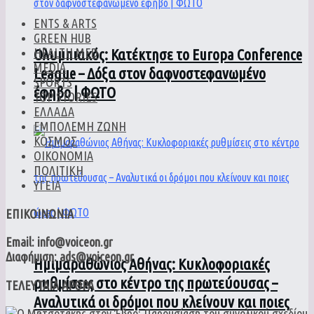
ENTS & ARTS
GREEN HUB
Ολυμπιακός: Κατέκτησε το Europa Conference
HEALTH MED
MEDIA
League – Δόξα στον δαφνοστεφανωμένο
SPORTS
έφηβο | ΦΩΤΟ
TOP STORIES
ΕΛΛΑΔΑ
ΕΜΠΟΛΕΜΗ ΖΩΝΗ
ΚΟΣΜΟΣ
ΟΙΚΟΝΟΜΙΑ
ΠΟΛΙΤΙΚΗ
ΥΓΕΙΑ
ΕΠΙΚΟΙΝΩΝΙΑ
Email: info@voiceon.gr
Διαφήμιση: ads@voiceon.gr
Ημιμαραθώνιος Αθήνας: Κυκλοφοριακές
ρυθμίσεις στο κέντρο της πρωτεύουσας –
ΤΕΛΕΥΤΑΙΑ ΑΡΘΡΑ
Αναλυτικά οι δρόμοι που κλείνουν και ποιες