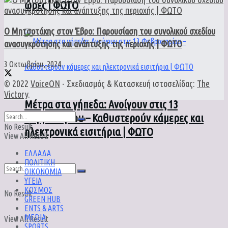
ώρες | ΦΩΤΟ
Ο Μητσοτάκης στον Έβρο: Παρουσίαση του συνολικού σχεδίου
ανασυγκρότησης και ανάπτυξης της περιοχής | ΦΩΤΟ
3 Οκτωβρίου, 2024
© 2022
VoiceON
- Σχεδιασμός & Κατασκευή ιστοσελίδας:
The
Victory
.
Μέτρα στα γήπεδα: Ανοίγουν στις 13
Φεβρουαρίου – Καθυστερούν κάμερες και
No Result
ηλεκτρονικά εισιτήρια | ΦΩΤΟ
View All Result
ΕΛΛΑΔΑ
ΠΟΛΙΤΙΚΗ
ΟΙΚΟΝΟΜΙΑ
ΥΓΕΙΑ
ΚΟΣΜΟΣ
No Result
GREEN HUB
ENTS & ARTS
MEDIA
View All Result
SPORTS