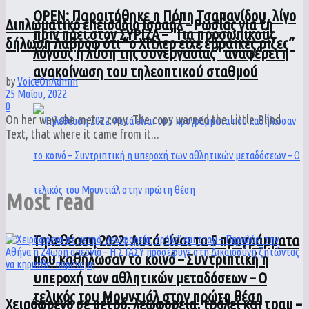
ΟPEN: Παραιτήθηκε η Πόπη Τσαπανίδου, λίγο
Διπλωματικό επεισόδιο Ισραήλ – Ρωσίας για τη
πριν πάει στον ΣΥΡΙΖΑ – “Για προσωπικούς
δήλωση Λαβρόφ ότι “ο Χίτλερ είχε εβραϊκές ρίζες”
λόγους η λύση της συνεργασίας” αναφέρει η
ανακοίνωση του τηλεοπτικού σταθμού
by
VoiceOnAdmin
25 Μαΐου, 2022
0
On her way she met a copy. The copy warned the Little Blind
Text, that where it came from it...
Most read
Τηλεθέαση 2022: Αυτά είναι τα 5 προγράμματα
που καθήλωσαν το κοινό – Συντριπτική η
υπεροχή των αθλητικών μεταδόσεων – Ο
τελικός του Μουντιάλ στην πρώτη θέση
Χειρόφρενο σε μετρό, λεωφορεία, τρόλεϊ και τραμ –