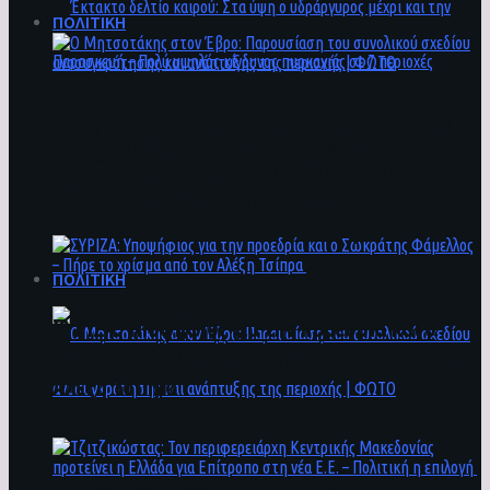
ΠΟΛΙΤΙΚΗ
Ο Μητσοτάκης στον Έβρο: Παρουσίαση του
Έκτακτο δελτίο καιρού: Στα ύψη ο
συνολικού σχεδίου ανασυγκρότησης και
υδράργυρος μέχρι και την Παρασκευή – Πολύ
ανάπτυξης της περιοχής | ΦΩΤΟ
υψηλός κίνδυνος πυρκαγιάς σε 7 περιοχές
ΠΟΛΙΤΙΚΗ
ΣΥΡΙΖΑ: Υποψήφιος για την προεδρία και ο
Σωκράτης Φάμελλος – Πήρε το χρίσμα από τον
Αλέξη Τσίπρα
Ο Μητσοτάκης στον Έβρο: Παρουσίαση του