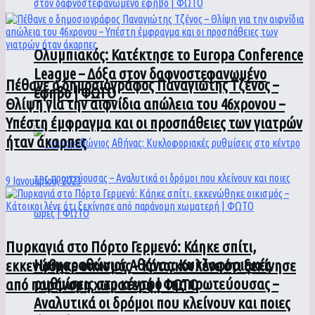
Ολυμπιακός: Κατέκτησε το Europa Conference
League – Δόξα στον δαφνοστεφανωμένο
Πέθανε ο δημοσιογράφος Παναγιώτης Τζένος –
έφηβο | ΦΩΤΟ
Θλίψη για την αιφνίδια απώλεια του 46χρονου –
Υπέστη έμφραγμα και οι προσπάθειες των γιατρών
ήταν άκαρπες
9 Ιανουαρίου, 2023
Πυρκαγιά στο Πόρτο Γερμενό: Κάηκε σπίτι,
Ημιμαραθώνιος Αθήνας: Κυκλοφοριακές
εκκενώθηκε οικισμός – Κάτοικοι λένε ότι ξεκίνησε
ρυθμίσεις στο κέντρο της πρωτεύουσας –
από παράνομη χωματερή | ΦΩΤΟ
Αναλυτικά οι δρόμοι που κλείνουν και ποιες