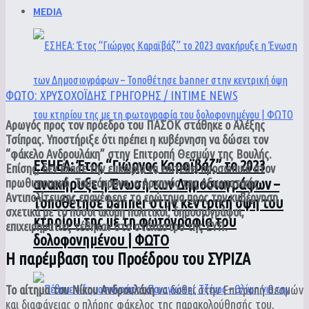
MEDIA
ΦΩΤΟ: ΧΡΥΣΟΧΟΪΔΗΣ ΓΡΗΓΟΡΗΣ / INTIME NEWS
Αρωγός προς τον πρόεδρο του ΠΑΣΟΚ στάθηκε ο Αλέξης
Τσίπρας. Υποστήριξε ότι πρέπει η κυβέρνηση να δώσει τον
“φάκελο Ανδρουλάκη” στην Επιτροπή Θεσμών της Βουλής.
ΕΣΗΕΑ: Έτος “Γιώργος Καραϊβάζ” το 2023
Επίσης, δεν έχασε την ευκαιρία να επιτεθεί προσωπικά στον
ανακήρυξε η Ένωση των Δημοσιογράφων –
πρωθυπουργό. Ταυτόχρονα, ο Αρχηγός της Αξιωματικής
Αντιπολίτευσης επανέφερε το ερώτημα προς την κυβέρνηση
Τοποθέτησε banner στην κεντρική όψη του
σχετικά με το πόσοι ακόμη πολιτικοί, δημοσιογράφοι,
κτηρίου της με τη φωτογραφία του
επιχειρηματίες τέθηκαν στο στόχαστρο της ΕΥΠ.
δολοφονημένου | ΦΩΤΟ
Η παρέμβαση του Προέδρου του ΣΥΡΙΖΑ
Το αίτημα του Νίκου Ανδρουλάκη
να δοθεί στην Επιτροπή θεσμών
και διαφάνειας ο πλήρης φάκελος της παρακολούθησής του,