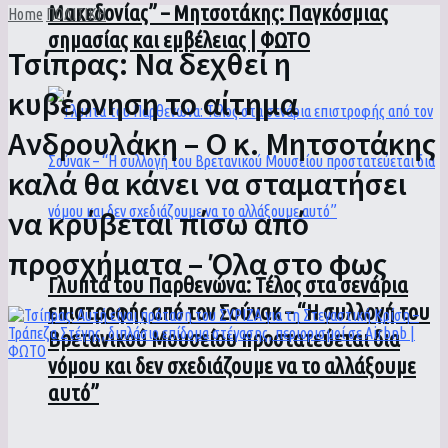
Μακεδονίας” – Μητσοτάκης: Παγκόσμιας
Home
ΠΟΛΙΤΙΚΗ
σημασίας και εμβέλειας | ΦΩΤΟ
Τσίπρας: Να δεχθεί η
κυβέρνηση το αίτημα
Ανδρουλάκη – Ο κ. Μητσοτάκης
καλά θα κάνει να σταματήσει
να κρύβεται πίσω από
προσχήματα – Όλα στο φως
Γλυπτά του Παρθενώνα: Τέλος στα σενάρια
επιστροφής από τον Σούνακ – “Η συλλογή του
Βρετανικού Μουσείου προστατεύεται δια
νόμου και δεν σχεδιάζουμε να το αλλάξουμε
αυτό”