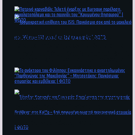
άνθρωποι ενδέχεται να έχουν πέσει στο ποτάμι
Πατρινό καρναβάλι: Τελετή έναρξης με
Baroque παρέλαση, σοκολατοπόλεμο και το
παιχνίδι του “Κρυμμένου Θησαυρού” | ΦΩΤΟ
Τρομοκρατική επίθεση του ΙSIS: Παγκόσμιο
σοκ από το μακελειό στη Μόσχα – 133 νεκροί
και 152 τραυματίες | ΦΩΤΟ
To ανάκτορο του Φιλίππου: Εγκαινιάστηκε ο
αναστηλωμένος “Παρθενώνας της
Μακεδονίας” – Μητσοτάκης: Παγκόσμιας
σημασίας και εμβέλειας | ΦΩΤΟ