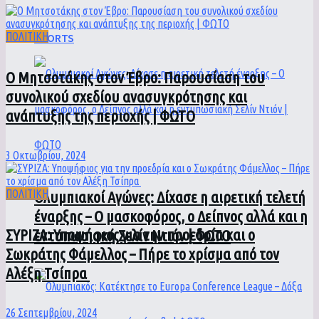
ΠΟΛΙΤΙΚΗ
SPORTS
Ο Μητσοτάκης στον Έβρο: Παρουσίαση του
συνολικού σχεδίου ανασυγκρότησης και
ανάπτυξης της περιοχής | ΦΩΤΟ
3 Οκτωβρίου, 2024
ΠΟΛΙΤΙΚΗ
Ολυμπιακοί Αγώνες: Δίχασε η αιρετική τελετή
έναρξης – Ο μασκοφόρος, ο Δείπνος αλλά και η
ΣΥΡΙΖΑ: Υποψήφιος για την προεδρία και ο
εντυπωσιακή Σελίν Ντιόν | ΦΩΤΟ
Σωκράτης Φάμελλος – Πήρε το χρίσμα από τον
Αλέξη Τσίπρα
26 Σεπτεμβρίου, 2024