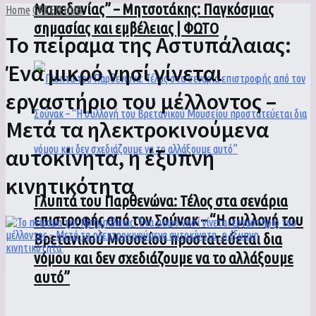
Μακεδονίας” – Μητσοτάκης: Παγκόσμιας
Home
GREEN HUB
σημασίας και εμβέλειας | ΦΩΤΟ
Το πείραμα της Αστυπάλαιας:
Ένα μικρό νησί γίνεται
εργαστήριο του μέλλοντος –
Μετά τα ηλεκτροκινούμενα
αυτοκίνητα, η έξυπνη
κινητικότητα
Γλυπτά του Παρθενώνα: Τέλος στα σενάρια
επιστροφής από τον Σούνακ – “Η συλλογή του
Βρετανικού Μουσείου προστατεύεται δια
νόμου και δεν σχεδιάζουμε να το αλλάξουμε
αυτό”