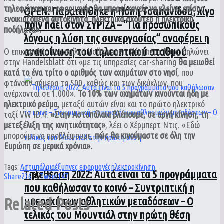
τηλεφώνου και εφαρμογής θα μπορεί κανείς να κλείνει επίσης
ΟPEN: Παραιτήθηκε η Πόπη Τσαπανίδου, λίγο
ενοικιαζόμενα αυτοκίνητα, ηλεκτρικά σκούτερ ή ηλεκτρικά
πριν πάει στον ΣΥΡΙΖΑ – “Για προσωπικούς
ποδήλατα».
λόγους η λύση της συνεργασίας” αναφέρει η
ανακοίνωση του τηλεοπτικού σταθμού
Ο επικεφαλής του ομίλου Volkswagen, Χέρμπερτ Ντις, δηλώνει
στην Handelsblatt ότι «με τις υπηρεσίες car-sharing
θα μειωθεί
κατά το ένα τρίτο ο αριθμός των οχημάτων στο νησί
, που
φτάνουν σήμερα τα 500, καθώς και των δικύκλων, που
ανέρχονται σε 1.000».
Το 10% των οχημάτων κινούνται ήδη με
ηλεκτρικό ρεύμα,
μεταξύ αυτών είναι και το πρώτο ηλεκτρικό
ταξί VW ID.4.
«Στην Αστυπάλαια βλέπουμε, σε αργή κίνηση, τη
μετεξέλιξη της κινητικότητας»
, λέει ο Χέρμπερτ Ντις. «Εδώ
μπορούμε να προβλέψουμε,
πώς θα κινούμαστε σε όλη την
Ευρώπη σε μερικά χρόνια».
Tags:
Αστυπάλαια
έξυπνες εφαρμογές
ηλεκτροκίνηση
Τηλεθέαση 2022: Αυτά είναι τα 5 προγράμματα
Share
236
Tweet
147
που καθήλωσαν το κοινό – Συντριπτική η
Related
Posts
υπεροχή των αθλητικών μεταδόσεων – Ο
τελικός του Μουντιάλ στην πρώτη θέση