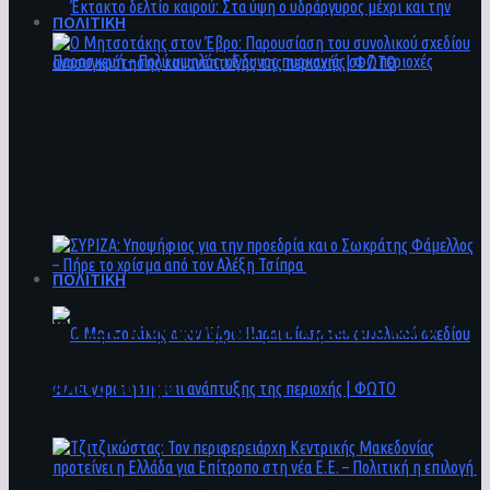
ΠΟΛΙΤΙΚΗ
Ο Μητσοτάκης στον Έβρο: Παρουσίαση του
Έκτακτο δελτίο καιρού: Στα ύψη ο
συνολικού σχεδίου ανασυγκρότησης και
υδράργυρος μέχρι και την Παρασκευή – Πολύ
ανάπτυξης της περιοχής | ΦΩΤΟ
υψηλός κίνδυνος πυρκαγιάς σε 7 περιοχές
ΠΟΛΙΤΙΚΗ
ΣΥΡΙΖΑ: Υποψήφιος για την προεδρία και ο
Σωκράτης Φάμελλος – Πήρε το χρίσμα από τον
Αλέξη Τσίπρα
Ο Μητσοτάκης στον Έβρο: Παρουσίαση του