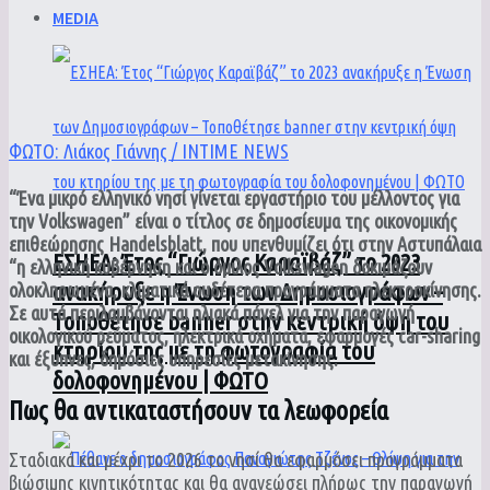
MEDIA
ΦΩΤΟ: Λιάκος Γιάννης / INTIME NEWS
“Ένα μικρό ελληνικό νησί γίνεται εργαστήριο του μέλλοντος για
την Volkswagen” είναι ο τίτλος σε δημοσίευμα της οικονομικής
επιθεώρησης Handelsblatt, που υπενθυμίζει ότι στην Αστυπάλαια
ΕΣΗΕΑ: Έτος “Γιώργος Καραϊβάζ” το 2023
“η ελληνική κυβέρνηση και ο όμιλος Volkswagen δοκιμάζουν
ανακήρυξε η Ένωση των Δημοσιογράφων –
ολοκληρωμένα, κλιματικά ουδέτερα προγράμματα ηλεκτροκίνησης.
Σε αυτά περιλαμβάνονται ηλιακά πάνελ για την παραγωγή
Τοποθέτησε banner στην κεντρική όψη του
οικολογικού ρεύματος, ηλεκτρικά οχήματα, εφαρμογές car-sharing
κτηρίου της με τη φωτογραφία του
και έξυπνες, δημόσιες υπηρεσίες μετακίνησης.
δολοφονημένου | ΦΩΤΟ
Πως θα αντικαταστήσουν τα λεωφορεία
Σταδιακά και μέχρι το 2026 το νησί θα εφαρμόσει προγράμματα
βιώσιμης κινητικότητας και θα ανανεώσει πλήρως την παραγωγή