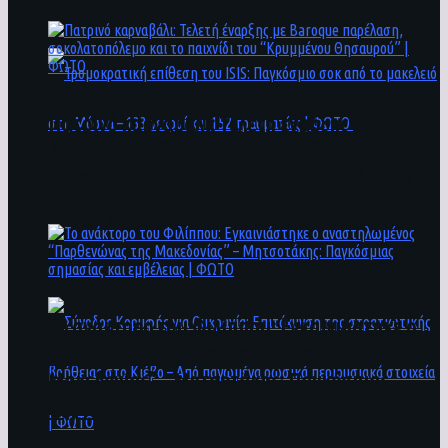
άνθρωποι ενδέχεται να έχουν πέσει στο ποτάμι
Πατρινό καρναβάλι: Τελετή έναρξης με
Baroque παρέλαση, σοκολατοπόλεμο και το
παιχνίδι του “Κρυμμένου Θησαυρού” | ΦΩΤΟ
Τρομοκρατική επίθεση του ΙSIS: Παγκόσμιο
σοκ από το μακελειό στη Μόσχα – 133 νεκροί
και 152 τραυματίες | ΦΩΤΟ
To ανάκτορο του Φιλίππου: Εγκαινιάστηκε ο
αναστηλωμένος “Παρθενώνας της
Μακεδονίας” – Μητσοτάκης: Παγκόσμιας
σημασίας και εμβέλειας | ΦΩΤΟ