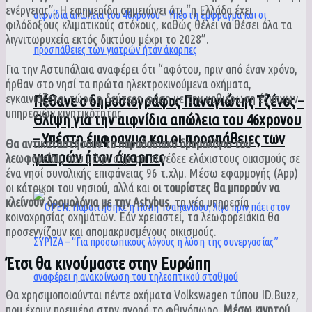
ενέργειας”. Η εφημερίδα σημειώνει ότι “η Ελλάδα έχει
φιλόδοξους κλιματικούς στόχους, καθώς θέλει να θέσει όλα τα
λιγνιτωρυχεία εκτός δικτύου μέχρι το 2028”.
Για την Αστυπάλαια αναφέρει ότι “αφότου, πριν από έναν χρόνο,
ήρθαν στο νησί τα πρώτα ηλεκτροκινούμενα οχήματα,
εγκαινιάζεται τώρα η δεύτερη φάση με την καθιέρωση έξυπνων
Πέθανε ο δημοσιογράφος Παναγιώτης Τζένος –
υπηρεσιών κινητικότητας.
Θλίψη για την αιφνίδια απώλεια του 46χρονου
– Υπέστη έμφραγμα και οι προσπάθειες των
Θα αντικαταστήσουν το παραδοσιακό δρομολόγιο του
γιατρών ήταν άκαρπες
λεωφορείου,
που μέχρι σήμερα συνέδεε ελάχιστους οικισμούς σε
ένα νησί συνολικής επιφάνειας 96 τ.χλμ. Μέσω εφαρμογής (App)
οι κάτοικοι του νησιού, αλλά και
οι τουρίστες θα μπορούν να
κλείνουν δρομολόγια με την Astybus,
τη νέα υπηρεσία
κοινοχρησίας οχημάτων. Εάν χρειαστεί, τα λεωφορειάκια θα
προσεγγίζουν και απομακρυσμένους οικισμούς.
Έτσι θα κινούμαστε στην Ευρώπη
Θα χρησιμοποιούνται πέντε οχήματα Volkswagen τύπου ID.Buzz,
που έχουν πρεμιέρα στην αγορά το φθινόπωρο.
Μέσω κινητού