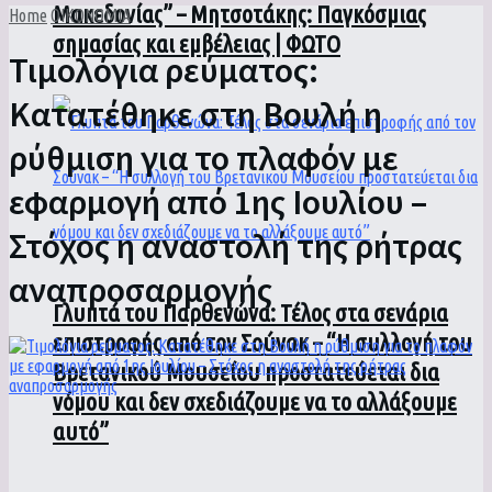
Μακεδονίας” – Μητσοτάκης: Παγκόσμιας
Home
ΟΙΚΟΝΟΜΙΑ
σημασίας και εμβέλειας | ΦΩΤΟ
Τιμολόγια ρεύματος:
Κατατέθηκε στη Βουλή η
ρύθμιση για το πλαφόν με
εφαρμογή από 1ης Ιουλίου –
Στόχος η αναστολή της ρήτρας
αναπροσαρμογής
Γλυπτά του Παρθενώνα: Τέλος στα σενάρια
επιστροφής από τον Σούνακ – “Η συλλογή του
Βρετανικού Μουσείου προστατεύεται δια
νόμου και δεν σχεδιάζουμε να το αλλάξουμε
αυτό”