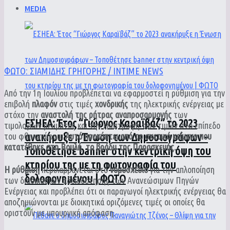
MEDIA
ΦΩΤΟ: ΣΙΑΜΙΔΗΣ ΓΡΗΓΟΡΗΣ / INTIME NEWS
Από την 1η Ιουλίου προβλέπεται να εφαρμοστεί η ρύθμιση για την
επιβολή
πλαφόν
στις τιμές
χονδρικής
της ηλεκτρικής ενέργειας με
στόχο την
αναστολή της ρήτρας αναπροσαρμογής
των
ΕΣΗΕΑ: Έτος “Γιώργος Καραϊβάζ” το 2023
τιμολογίων ρεύματος και την επιστροφή των τιμών στο επίπεδο
ανακήρυξε η Ένωση των Δημοσιογράφων –
του φθινοπώρου.
Αυτό προκύπτει από το σχετικό κείμενο που
κατατέθηκε στη Βουλή το βράδυ της Παρασκευής.
Τοποθέτησε banner στην κεντρική όψη του
κτηρίου της με τη φωτογραφία του
Η ρύθμιση
περιλαμβάνεται στο
νομοσχέδιο
για την απλοποίηση
δολοφονημένου | ΦΩΤΟ
των διαδικασιών αδειοδότησης των Ανανεώσιμων Πηγών
Ενέργειας και προβλέπει ότι οι παραγωγοί ηλεκτρικής ενέργειας θα
αποζημιώνονται με διοικητικά οριζόμενες τιμές οι οποίες θα
οριστούν με υπουργική απόφαση.