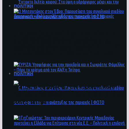
ΠΟΛΙΤΙΚΗ
Ο Μητσοτάκης στον Έβρο: Παρουσίαση του
Έκτακτο δελτίο καιρού: Στα ύψη ο
συνολικού σχεδίου ανασυγκρότησης και
υδράργυρος μέχρι και την Παρασκευή – Πολύ
ανάπτυξης της περιοχής | ΦΩΤΟ
υψηλός κίνδυνος πυρκαγιάς σε 7 περιοχές
ΠΟΛΙΤΙΚΗ
ΣΥΡΙΖΑ: Υποψήφιος για την προεδρία και ο
Σωκράτης Φάμελλος – Πήρε το χρίσμα από τον
Αλέξη Τσίπρα
Ο Μητσοτάκης στον Έβρο: Παρουσίαση του