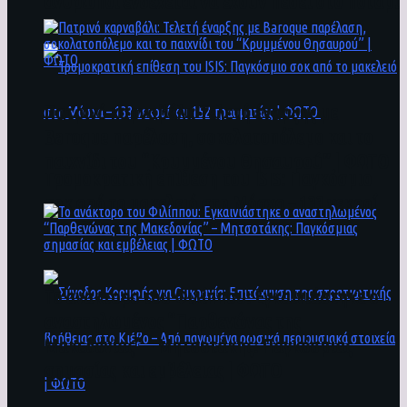
άνθρωποι ενδέχεται να έχουν πέσει στο ποτάμι
Πατρινό καρναβάλι: Τελετή έναρξης με
Baroque παρέλαση, σοκολατοπόλεμο και το
παιχνίδι του “Κρυμμένου Θησαυρού” | ΦΩΤΟ
Τρομοκρατική επίθεση του ΙSIS: Παγκόσμιο
σοκ από το μακελειό στη Μόσχα – 133 νεκροί
και 152 τραυματίες | ΦΩΤΟ
To ανάκτορο του Φιλίππου: Εγκαινιάστηκε ο
αναστηλωμένος “Παρθενώνας της
Μακεδονίας” – Μητσοτάκης: Παγκόσμιας
σημασίας και εμβέλειας | ΦΩΤΟ