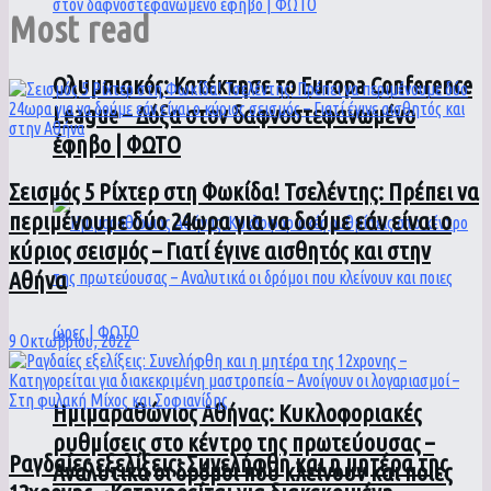
Most read
Ολυμπιακός: Κατέκτησε το Europa Conference
League – Δόξα στον δαφνοστεφανωμένο
έφηβο | ΦΩΤΟ
Σεισμός 5 Ρίχτερ στη Φωκίδα! Τσελέντης: Πρέπει να
περιμένουμε δύο 24ωρα για να δούμε εάν είναι ο
κύριος σεισμός – Γιατί έγινε αισθητός και στην
Αθήνα
9 Οκτωβρίου, 2022
Ημιμαραθώνιος Αθήνας: Κυκλοφοριακές
ρυθμίσεις στο κέντρο της πρωτεύουσας –
Ραγδαίες εξελίξεις: Συνελήφθη και η μητέρα της
Αναλυτικά οι δρόμοι που κλείνουν και ποιες