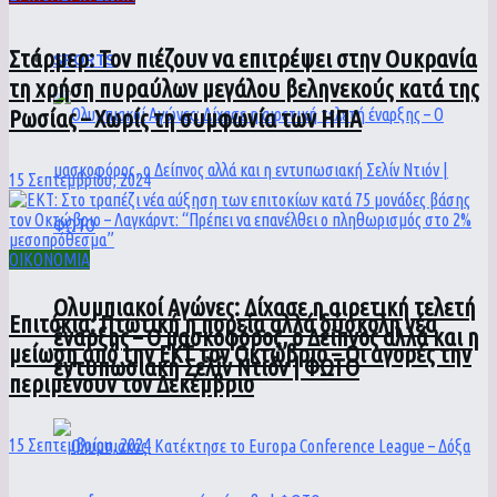
Στάρμερ: Τον πιέζουν να επιτρέψει στην Ουκρανία
SPORTS
τη χρήση πυραύλων μεγάλου βεληνεκούς κατά της
Ρωσίας – Χωρίς τη συμφωνία των ΗΠΑ
15 Σεπτεμβρίου, 2024
ΟΙΚΟΝΟΜΙΑ
Ολυμπιακοί Αγώνες: Δίχασε η αιρετική τελετή
Επιτόκια: Πτωτική η πορεία αλλά δύσκολη νέα
έναρξης – Ο μασκοφόρος, ο Δείπνος αλλά και η
μείωση από την ΕΚΤ τον Οκτώβριο – Οι αγορές την
εντυπωσιακή Σελίν Ντιόν | ΦΩΤΟ
περιμένουν τον Δεκέμβριο
15 Σεπτεμβρίου, 2024