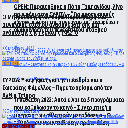
ΠΟΛΙΤΙΚΗ
ΟPEN: Παραιτήθηκε η Πόπη Τσαπανίδου, λίγο
πριν πάει στον ΣΥΡΙΖΑ – “Για προσωπικούς
Ο Μητσοτάκης στον Έβρο: Παρουσίαση του
λόγους η λύση της συνεργασίας” αναφέρει η
συνολικού σχεδίου ανασυγκρότησης και
ανακοίνωση του τηλεοπτικού σταθμού
ανάπτυξης της περιοχής | ΦΩΤΟ
3 Οκτωβρίου, 2024
ΠΟΛΙΤΙΚΗ
ΣΥΡΙΖΑ: Υποψήφιος για την προεδρία και ο
Σωκράτης Φάμελλος – Πήρε το χρίσμα από τον
Αλέξη Τσίπρα
Τηλεθέαση 2022: Αυτά είναι τα 5 προγράμματα
που καθήλωσαν το κοινό – Συντριπτική η
26 Σεπτεμβρίου, 2024
υπεροχή των αθλητικών μεταδόσεων – Ο
τελικός του Μουντιάλ στην πρώτη θέση
ΕΜΠΟΛΕΜΗ ΖΩΝΗ