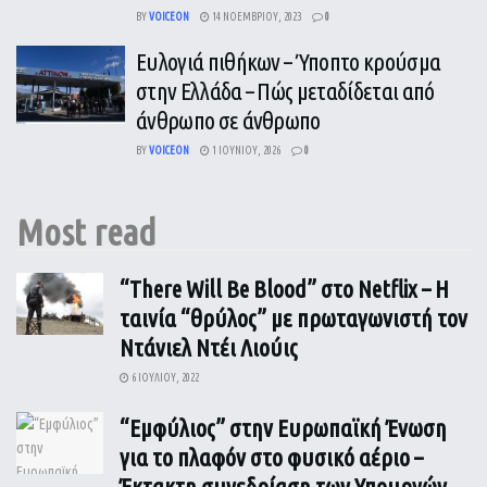
BY
VOICEON
14 ΝΟΕΜΒΡΊΟΥ, 2023
0
Ευλογιά πιθήκων – Ύποπτο κρούσμα
στην Ελλάδα – Πώς μεταδίδεται από
άνθρωπο σε άνθρωπο
BY
VOICEON
1 ΙΟΥΝΊΟΥ, 2026
0
Most read
“There Will Be Blood” στο Netflix – Η
ταινία “θρύλος” με πρωταγωνιστή τον
Ντάνιελ Ντέι Λιούις
6 ΙΟΥΛΊΟΥ, 2022
“Εμφύλιος” στην Ευρωπαϊκή Ένωση
για το πλαφόν στο φυσικό αέριο –
Έκτακτη συνεδρίαση των Υπουργών