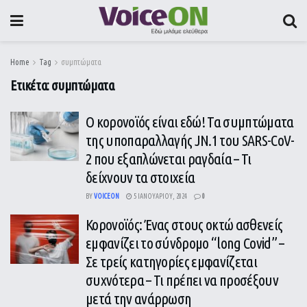
Home
Tag
συμπτώματα
Ετικέτα:
συμπτώματα
Ο κορονοϊός είναι εδώ! Τα συμπτώματα
της υποπαραλλαγής JN.1 του SARS-CoV-
2 που εξαπλώνεται ραγδαία – Τι
δείχνουν τα στοιχεία
BY
VOICEON
5 ΙΑΝΟΥΑΡΊΟΥ, 2024
0
Κορονοϊός: Ένας στους οκτώ ασθενείς
εμφανίζει το σύνδρομο “long Covid” –
Σε τρείς κατηγορίες εμφανίζεται
συχνότερα – Τι πρέπει να προσέξουν
μετά την ανάρρωση