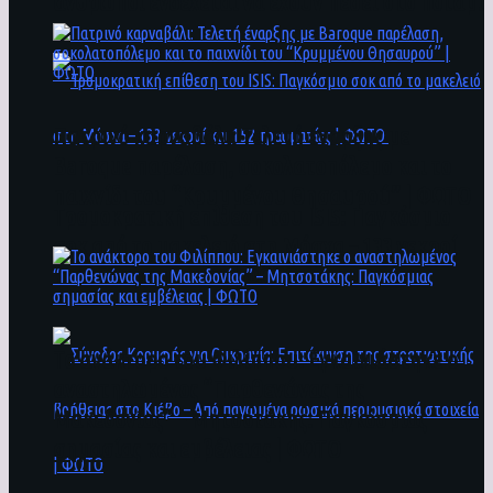
άνθρωποι ενδέχεται να έχουν πέσει στο ποτάμι
Πατρινό καρναβάλι: Τελετή έναρξης με
Baroque παρέλαση, σοκολατοπόλεμο και το
παιχνίδι του “Κρυμμένου Θησαυρού” | ΦΩΤΟ
Τρομοκρατική επίθεση του ΙSIS: Παγκόσμιο
σοκ από το μακελειό στη Μόσχα – 133 νεκροί
και 152 τραυματίες | ΦΩΤΟ
To ανάκτορο του Φιλίππου: Εγκαινιάστηκε ο
αναστηλωμένος “Παρθενώνας της
Μακεδονίας” – Μητσοτάκης: Παγκόσμιας
σημασίας και εμβέλειας | ΦΩΤΟ