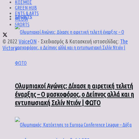
ΚΟΣΜΟΣ
GREEN HUB
ENTS & ARTS
SPORTS
MEDIA
SPORTS
© 2022
VoiceON
- Σχεδιασμός & Κατασκευή ιστοσελίδας:
The
Victory
.
Ολυμπιακοί Αγώνες: Δίχασε η αιρετική τελετή
έναρξης – Ο μασκοφόρος, ο Δείπνος αλλά και η
εντυπωσιακή Σελίν Ντιόν | ΦΩΤΟ