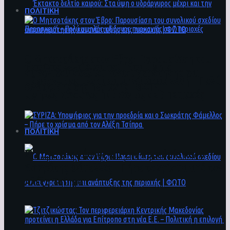
ΠΟΛΙΤΙΚΗ
Ο Μητσοτάκης στον Έβρο: Παρουσίαση του
Έκτακτο δελτίο καιρού: Στα ύψη ο
συνολικού σχεδίου ανασυγκρότησης και
υδράργυρος μέχρι και την Παρασκευή – Πολύ
ανάπτυξης της περιοχής | ΦΩΤΟ
υψηλός κίνδυνος πυρκαγιάς σε 7 περιοχές
ΠΟΛΙΤΙΚΗ
ΣΥΡΙΖΑ: Υποψήφιος για την προεδρία και ο
Σωκράτης Φάμελλος – Πήρε το χρίσμα από τον
Αλέξη Τσίπρα
Ο Μητσοτάκης στον Έβρο: Παρουσίαση του