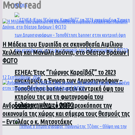
Most read
MEDIA
Η Μήδεια του Ευριπίδη σε σκηνοθεσία Αιμίλιου
Χειλάκη και Μανώλη Δούνια, στο Θέατρο Βράχων |
ΦΩΤΟ
ΕΣΗΕΑ: Έτος “Γιώργος Καραϊβάζ” το 2023
12 Σεπτεμβρίου, 2022
ανακήρυξε η Ένωση των Δημοσιογράφων –
Τοποθέτησε banner στην κεντρική όψη του
κτηρίου της με τη φωτογραφία του
δολοφονημένου | ΦΩΤΟ
Ανδρουλάκης: Η ΝΔ το 2009 χρεοκόπησε την
οικονομία της χώρας και σήμερα τους θεσμούς της
– Εντολέας ο κ. Μητσοτάκης