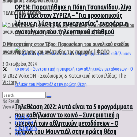
Διαφήμιση: ads@voiceon.gr
ΟPEN: Παραιτήθηκε η Πόπη Τσαπανίδου, λίγο
ΤΕΛΕΥΤΑΙΑ ΑΡΘΡΑ
πριν πάει στον ΣΥΡΙΖΑ – “Για προσωπικούς
λόγους η λύση της συνεργασίας” αναφέρει η
ανακοίνωση του τηλεοπτικού σταθμού
Ο Μητσοτάκης στον Έβρο: Παρουσίαση του συνολικού σχεδίου
ανασυγκρότησης και ανάπτυξης της περιοχής | ΦΩΤΟ
3 Οκτωβρίου, 2024
© 2022
VoiceON
- Σχεδιασμός & Κατασκευή ιστοσελίδας:
The
Victory
.
No Result
Τηλεθέαση 2022: Αυτά είναι τα 5 προγράμματα
View All Result
που καθήλωσαν το κοινό – Συντριπτική η
ΕΛΛΑΔΑ
υπεροχή των αθλητικών μεταδόσεων – Ο
ΠΟΛΙΤΙΚΗ
ΟΙΚΟΝΟΜΙΑ
τελικός του Μουντιάλ στην πρώτη θέση
ΥΓΕΙΑ