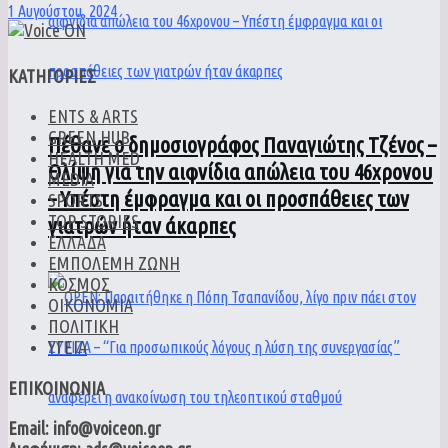
1 Αυγούστου, 2024
ΚΑΤΗΓΟΡΙΕΣ
ENTS & ARTS
GREEN HUB
Πέθανε ο δημοσιογράφος Παναγιώτης Τζένος –
HEALTH MED
Θλίψη για την αιφνίδια απώλεια του 46χρονου
MEDIA
– Υπέστη έμφραγμα και οι προσπάθειες των
SPORTS
TOP STORIES
γιατρών ήταν άκαρπες
ΕΛΛΑΔΑ
ΕΜΠΟΛΕΜΗ ΖΩΝΗ
ΚΟΣΜΟΣ
ΟΙΚΟΝΟΜΙΑ
ΠΟΛΙΤΙΚΗ
ΥΓΕΙΑ
ΕΠΙΚΟΙΝΩΝΙΑ
Email: info@voiceon.gr