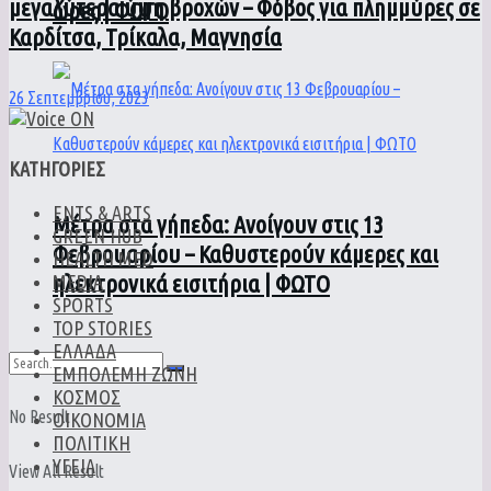
μεγαλύτερα ύψη βροχών – Φόβος για πλημμύρες σε
ώρες | ΦΩΤΟ
Καρδίτσα, Τρίκαλα, Μαγνησία
26 Σεπτεμβρίου, 2023
ΚΑΤΗΓΟΡΙΕΣ
ENTS & ARTS
Μέτρα στα γήπεδα: Ανοίγουν στις 13
GREEN HUB
Φεβρουαρίου – Καθυστερούν κάμερες και
HEALTH MED
ηλεκτρονικά εισιτήρια | ΦΩΤΟ
MEDIA
SPORTS
TOP STORIES
ΕΛΛΑΔΑ
ΕΜΠΟΛΕΜΗ ΖΩΝΗ
ΚΟΣΜΟΣ
No Result
ΟΙΚΟΝΟΜΙΑ
ΠΟΛΙΤΙΚΗ
ΥΓΕΙΑ
View All Result