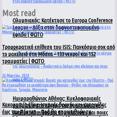
Most read
Ολυμπιακός: Κατέκτησε το Europa Conference
League – Δόξα στον δαφνοστεφανωμένο
έφηβο | ΦΩΤΟ
Τρομοκρατική επίθεση του ΙSIS: Παγκόσμιο σοκ από
το μακελειό στη Μόσχα – 133 νεκροί και 152
τραυματίες | ΦΩΤΟ
26 Μαρτίου, 2024
Ημιμαραθώνιος Αθήνας: Κυκλοφοριακές
Κακοκαιρία Elias: Ισχυρές βροχές και καταιγίδες
ρυθμίσεις στο κέντρο της πρωτεύουσας –
έως την Πέμπτη – Πού θα σημειωθούν τα
Αναλυτικά οι δρόμοι που κλείνουν και ποιες