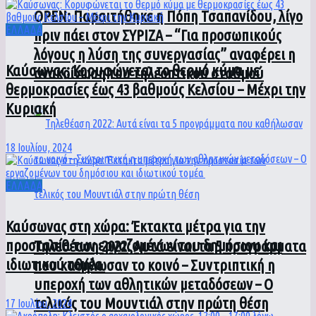
ΟPEN: Παραιτήθηκε η Πόπη Τσαπανίδου, λίγο
ΕΛΛΑΔΑ
πριν πάει στον ΣΥΡΙΖΑ – “Για προσωπικούς
λόγους η λύση της συνεργασίας” αναφέρει η
Καύσωνας: Κορυφώνεται το θερμό κύμα με
ανακοίνωση του τηλεοπτικού σταθμού
θερμοκρασίες έως 43 βαθμούς Κελσίου – Μέχρι την
Κυριακή
18 Ιουλίου, 2024
ΕΛΛΑΔΑ
Καύσωνας στη χώρα: Έκτακτα μέτρα για την
προστασία των εργαζομένων του δημόσιου και
Τηλεθέαση 2022: Αυτά είναι τα 5 προγράμματα
ιδιωτικού τομέα
που καθήλωσαν το κοινό – Συντριπτική η
υπεροχή των αθλητικών μεταδόσεων – Ο
τελικός του Μουντιάλ στην πρώτη θέση
17 Ιουλίου, 2024