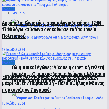
ΕΛΛΑΔΑ
SPORTS
Ακρόπολη: Κλειστός ο αρχαιολογικός χώρος 12:00 –
17:00 λόγω καύσωνα ανακοίνωσε το Υπουργείο
Πολιτισμού
17 Ιουλίου, 2024
ΕΛΛΑΔΑ
Ολυμπιακοί Αγώνες: Δίχασε η αιρετική τελετή
έναρξης – Ο μασκοφόρος, ο Δείπνος αλλά και η
Έκτακτο δελτίο καιρού: Στα ύψη ο υδράργυρος
εντυπωσιακή Σελίν Ντιόν | ΦΩΤΟ
μέχρι και την Παρασκευή – Πολύ υψηλός κίνδυνος
πυρκαγιάς σε 7 περιοχές
16 Ιουλίου, 2024