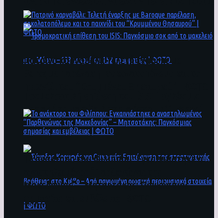
άνθρωποι ενδέχεται να έχουν πέσει στο ποτάμι
Πατρινό καρναβάλι: Τελετή έναρξης με
Baroque παρέλαση, σοκολατοπόλεμο και το
παιχνίδι του “Κρυμμένου Θησαυρού” | ΦΩΤΟ
Τρομοκρατική επίθεση του ΙSIS: Παγκόσμιο
σοκ από το μακελειό στη Μόσχα – 133 νεκροί
και 152 τραυματίες | ΦΩΤΟ
To ανάκτορο του Φιλίππου: Εγκαινιάστηκε ο
αναστηλωμένος “Παρθενώνας της
Μακεδονίας” – Μητσοτάκης: Παγκόσμιας
σημασίας και εμβέλειας | ΦΩΤΟ