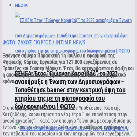
MEDIA
ΦΩΤΟ: ΖΑΧΟΣ ΓΙΩΡΓΟΣ / INTIME NEWS
Ξεκίνησε σήμερα Παρασκευή 1η Ιουλίου η εφαρμογή της
Ψηφιακής Κάρτας Εργασίας για 121.000 εργαζόμενους σε
Τράπεζες και Σούπερ Μάρκετ. Έτσι, θα καταγράφεται η άφιξη και
ΕΣΗΕΑ: Έτος “Γιώργος Καραϊβάζ” το 2023
η αποχώρηση του εργαζόμενου από τη δουλειά σε πραγματικό
ανακήρυξε η Ένωση των Δημοσιογράφων –
χρόνο.
Τοποθέτησε banner στην κεντρική όψη του
κτηρίου της με τη φωτογραφία του
δολοφονημένου | ΦΩΤΟ
Ο υπουργός Εργασίας και Κοινωνικών Υποθέσεων, Κωστής
Χατζηδάκης, χαρακτήρισε το νέο μέτρο “μια επανάσταση στην
αγορά εργασίας”.
Κατά τον υπουργό “είναι μια μεταρρύθμιση με
έντονο κοινωνικό πρόσημο. Διότι είναι
η καλύτερη εγγύηση
για
τον σεβασμό του ωραρίου και των υπερωριών του εργαζομένου”.