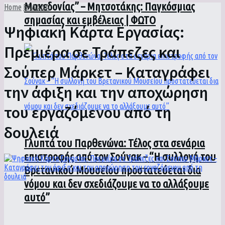
Μακεδονίας” – Μητσοτάκης: Παγκόσμιας
Home
ΕΛΛΑΔΑ
σημασίας και εμβέλειας | ΦΩΤΟ
Ψηφιακή Κάρτα Εργασίας:
Πρεμιέρα σε Τράπεζες και
Σούπερ Μάρκετ – Καταγράφει
την άφιξη και την αποχώρηση
του εργαζόμενου από τη
δουλειά
Γλυπτά του Παρθενώνα: Τέλος στα σενάρια
επιστροφής από τον Σούνακ – “Η συλλογή του
Βρετανικού Μουσείου προστατεύεται δια
νόμου και δεν σχεδιάζουμε να το αλλάξουμε
αυτό”