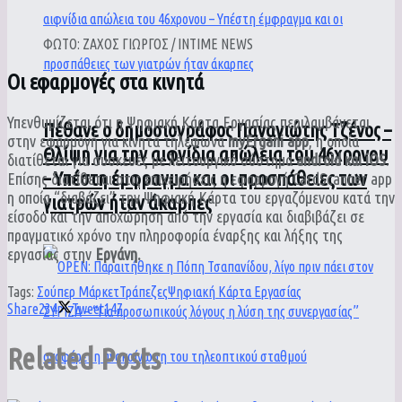
ΦΩΤΟ: ΖΑΧΟΣ ΓΙΩΡΓΟΣ / INTIME NEWS
Οι εφαρμογές στα κινητά
Υπενθυμίζεται ότι η Ψηφιακή Κάρτα Εργασίας περιλαμβάνεται
Πέθανε ο δημοσιογράφος Παναγιώτης Τζένος –
στην εφαρμογή για κινητά τηλέφωνα
myErgani app
, η οποία
Θλίψη για την αιφνίδια απώλεια του 46χρονου
διατίθεται για συσκευές με λειτουργικό σύστημα
android και iOS
.
– Υπέστη έμφραγμα και οι προσπάθειες των
Επίσης διατίθεται στις επιχειρήσεις η εφαρμογή CardScanner app
η οποία “διαβάζει” την Ψηφιακή Κάρτα του εργαζόμενου κατά την
γιατρών ήταν άκαρπες
είσοδο και την αποχώρηση από την εργασία και διαβιβάζει σε
πραγματικό χρόνο την πληροφορία έναρξης και λήξης της
εργασίας στην
Εργάνη.
Tags:
Σούπερ Μάρκετ
Τράπεζες
Ψηφιακή Κάρτα Εργασίας
Share
234
Tweet
147
Related
Posts