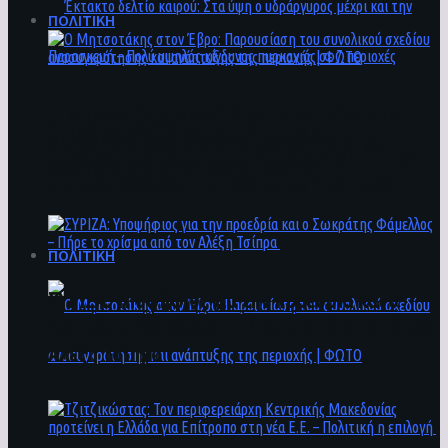
ΠΟΛΙΤΙΚΗ
Ο Μητσοτάκης στον Έβρο: Παρουσίαση του
Έκτακτο δελτίο καιρού: Στα ύψη ο
συνολικού σχεδίου ανασυγκρότησης και
υδράργυρος μέχρι και την Παρασκευή – Πολύ
ανάπτυξης της περιοχής | ΦΩΤΟ
υψηλός κίνδυνος πυρκαγιάς σε 7 περιοχές
ΠΟΛΙΤΙΚΗ
ΣΥΡΙΖΑ: Υποψήφιος για την προεδρία και ο
Σωκράτης Φάμελλος – Πήρε το χρίσμα από τον
Αλέξη Τσίπρα
Ο Μητσοτάκης στον Έβρο: Παρουσίαση του