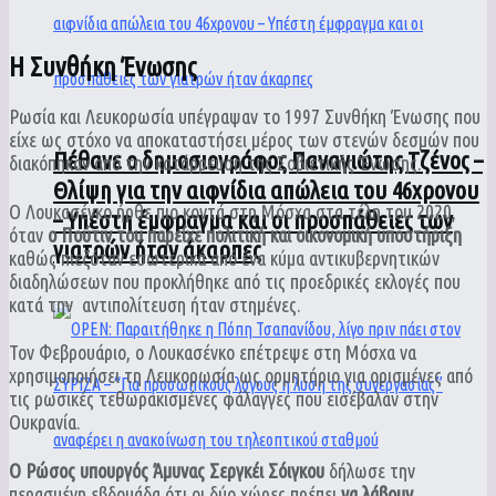
Η Συνθήκη Ένωσης
Ρωσία και Λευκορωσία υπέγραψαν το 1997 Συνθήκη Ένωσης που
είχε ως στόχο να αποκαταστήσει μέρος των στενών δεσμών που
Πέθανε ο δημοσιογράφος Παναγιώτης Τζένος –
διακόπηκαν από την κατάρρευση της Σοβιετικής Ένωσης.
Θλίψη για την αιφνίδια απώλεια του 46χρονου
Ο Λουκασένκο ήρθε πιο κοντά στη Μόσχα στα τέλη του 2020,
– Υπέστη έμφραγμα και οι προσπάθειες των
όταν
ο Πούτιν του παρείχε πολιτική και οικονομική υποστήριξη
γιατρών ήταν άκαρπες
καθώς πιεζόταν εσωτερικά από ένα κύμα αντικυβερνητικών
διαδηλώσεων που προκλήθηκε από τις προεδρικές εκλογές που
κατά την
αντιπολίτευση ήταν στημένες.
Τον Φεβρουάριο, ο Λουκασένκο επέτρεψε στη Μόσχα να
χρησιμοποιήσει τη Λευκορωσία ως ορμητήριο για ορισμένες από
τις ρωσικές τεθωρακισμένες φάλαγγες που εισέβαλαν στην
Ουκρανία.
Ο Ρώσος υπουργός Άμυνας Σεργκέι Σόιγκου
δήλωσε την
περασμένη εβδομάδα ότι οι δύο χώρες πρέπει
να λάβουν