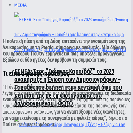
MEDIA
Η πολιτική πίεση από τη Δύση επιταχύνει την ενσωμάτωση της
Λευκορωσίας με τη Ρωσία, σύμφωνα με αναλυτές. Μία δήλωση
του προέδρου Πούτιν ερμηνεύεται πως αποτελεί προαναγγελία.
Εξάλλου οι δύο ηγέτες δεν κρύβουν τη συμμαχία τους.
ΕΣΗΕΑ: Έτος “Γιώργος Καραϊβάζ” το 2023
Τι είπε ο ρώσος πρόεδρος
ανακήρυξε η Ένωση των Δημοσιογράφων –
Τοποθέτησε banner στην κεντρική όψη του
“Η άνευ προηγουμένου πολιτική και κοινωνική πίεση από τη
λεγόμενη συλλογική Δύση μας ωθεί
να επιταχύνουμε τη διαδικασία
κτηρίου της με τη φωτογραφία του
ενοποίησης
για να ελαχιστοποιήσουμε τη ζημιά από τις παράνομες
δολοφονημένου | ΦΩΤΟ
κυρώσεις, για να γίνει πιο απλή η διαχείριση της παραγωγής των
απαιτούμενων προϊόντων,
για να αναπτύξουμε νέες ικανότητες,
για να επεκτείνουμε τη συνεργασία με φιλικές χώρες
“, δήλωσε ο
Πούτιν σε διμερές φόρουμ.