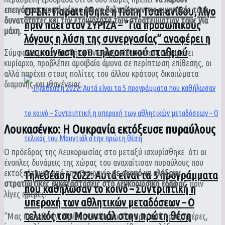
επειγόντως κοινά μέτρα για να βελτιώσουν τις αμυντικές τους
ΟPEN: Παραιτήθηκε η Πόπη Τσαπανίδου, λίγο
δυνατότητες και την ετοιμότητα των στρατευμάτων τους για
πριν πάει στον ΣΥΡΙΖΑ – “Για προσωπικούς
μάχη.
λόγους η λύση της συνεργασίας” αναφέρει η
ανακοίνωση του τηλεοπτικού σταθμού
Σύμφωνα με τη Συνθήκη Ένωσης, κάθε κράτος παραμένει
κυρίαρχο, προβλέπει αμοιβαία άμυνα σε περίπτωση επίθεσης, οι
αλλά παρέχει στους πολίτες του άλλου κράτους δικαιώματα
διαμονής και ιθαγένειας.
Λουκασένκο: Η Ουκρανία εκτόξευσε πυραύλους
Ο πρόεδρος της Λευκορωσίας στο μεταξύ ισχυρίσθηκε
ότι οι
ένοπλες δυνάμεις της χώρας του αναχαίτισαν πυραύλους που
εκτοξεύτηκαν από την Ουκρανία
με σκοπό να πλήξουν
Τηλεθέαση 2022: Αυτά είναι τα 5 προγράμματα
στρατιωτικές εγκαταστάσεις στο λευκορωσικό έδαφος
, πριν
που καθήλωσαν το κοινό – Συντριπτική η
λίγες ημέρες.
υπεροχή των αθλητικών μεταδόσεων – Ο
τελικός του Μουντιάλ στην πρώτη θέση
“Μας προκαλούν. Πρέπει να σας πω ότι πριν από τρεις ημέρες,