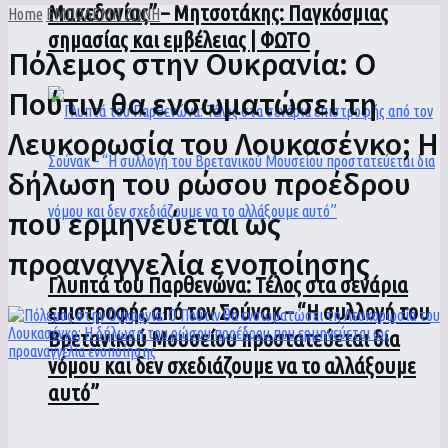
Μακεδονίας” – Μητσοτάκης: Παγκόσμιας
Home
ΕΜΠΟΛΕΜΗ ΖΩΝΗ
σημασίας και εμβέλειας | ΦΩΤΟ
Πόλεμος στην Ουκρανία: Ο
Πούτιν θα ενσωματώσει τη
Λευκορωσία του Λουκασένκο; Η
δήλωση του ρώσου προέδρου
που ερμηνεύεται ως
προαναγγελία ενοποίησης
Γλυπτά του Παρθενώνα: Τέλος στα σενάρια
επιστροφής από τον Σούνακ – “Η συλλογή του
Βρετανικού Μουσείου προστατεύεται δια
νόμου και δεν σχεδιάζουμε να το αλλάξουμε
αυτό”