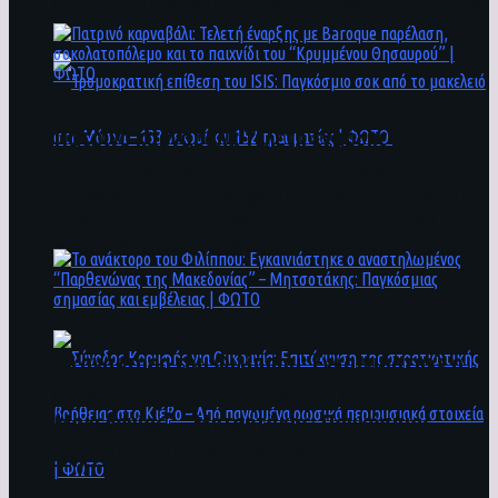
άνθρωποι ενδέχεται να έχουν πέσει στο ποτάμι
Πατρινό καρναβάλι: Τελετή έναρξης με
Baroque παρέλαση, σοκολατοπόλεμο και το
παιχνίδι του “Κρυμμένου Θησαυρού” | ΦΩΤΟ
Τρομοκρατική επίθεση του ΙSIS: Παγκόσμιο
σοκ από το μακελειό στη Μόσχα – 133 νεκροί
και 152 τραυματίες | ΦΩΤΟ
To ανάκτορο του Φιλίππου: Εγκαινιάστηκε ο
αναστηλωμένος “Παρθενώνας της
Μακεδονίας” – Μητσοτάκης: Παγκόσμιας
σημασίας και εμβέλειας | ΦΩΤΟ