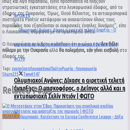
ίσως και λίγο παραπάνω, έγινε προσπάθεια να πλήξουν
στρατιωτικές εγκαταστάσεις στο λευκορωσικό έδαφος, από το
έδαφος της Ουκρανίας. Όμως, Θεού θέλοντος, τα αντιαεροπορικά
SPORTS
συστήματα Pantsir κατάφεραν να αναχαιτίσουν όλους τους
πυραύλους που εξαπέλυσαν οι ουκρανικές ένοπλες δυνάμεις”, είπε
ο Λουκασένκο, σύμφωνα με το πρακτορείο Belta.
Ο Λευκορώσος πρόεδρος πρόσθεσε ότι η χώρα του
δεν θέλει
πόλεμο με την Ουκρανία
αλλά
θα πολεμήσει, εάν γίνει εισβολή
στο
έδαφός της.
Tags:
ενοποίηση
Λουκασένκο
Πούτιν
Ρωσία - Λευκορωσία
Share
235
Tweet
147
Ολυμπιακοί Αγώνες: Δίχασε η αιρετική τελετή
Related
Posts
έναρξης – Ο μασκοφόρος, ο Δείπνος αλλά και η
εντυπωσιακή Σελίν Ντιόν | ΦΩΤΟ
ΠΟΛΙΤΙΚΗ