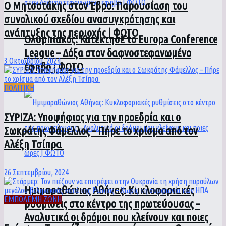
Ο Μητσοτάκης στον Έβρο: Παρουσίαση του
συνολικού σχεδίου ανασυγκρότησης και
ανάπτυξης της περιοχής | ΦΩΤΟ
Ολυμπιακός: Κατέκτησε το Europa Conference
League – Δόξα στον δαφνοστεφανωμένο
3 Οκτωβρίου, 2024
έφηβο | ΦΩΤΟ
ΠΟΛΙΤΙΚΗ
ΣΥΡΙΖΑ: Υποψήφιος για την προεδρία και ο
Σωκράτης Φάμελλος – Πήρε το χρίσμα από τον
Αλέξη Τσίπρα
26 Σεπτεμβρίου, 2024
Ημιμαραθώνιος Αθήνας: Κυκλοφοριακές
ΕΜΠΟΛΕΜΗ ΖΩΝΗ
ρυθμίσεις στο κέντρο της πρωτεύουσας –
Αναλυτικά οι δρόμοι που κλείνουν και ποιες