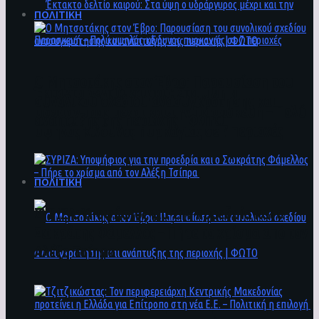
ΠΟΛΙΤΙΚΗ
Ο Μητσοτάκης στον Έβρο: Παρουσίαση του
Έκτακτο δελτίο καιρού: Στα ύψη ο
συνολικού σχεδίου ανασυγκρότησης και
υδράργυρος μέχρι και την Παρασκευή – Πολύ
ανάπτυξης της περιοχής | ΦΩΤΟ
υψηλός κίνδυνος πυρκαγιάς σε 7 περιοχές
ΠΟΛΙΤΙΚΗ
ΣΥΡΙΖΑ: Υποψήφιος για την προεδρία και ο
Σωκράτης Φάμελλος – Πήρε το χρίσμα από τον
Αλέξη Τσίπρα
Ο Μητσοτάκης στον Έβρο: Παρουσίαση του