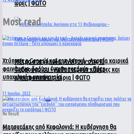
ώρες | ΦΩΤΟ
Most read
Χτύπησε η Genesis και την Αττική – Ακραία καιρικά
Μέτρα στα γήπεδα: Ανοίγουν στις 13
φαινόμενα, δρόμοι έγιναν ποτάμια – Πότε
Φεβρουαρίου – Καθυστερούν κάμερες και
υποχωρεί η κακοκαιρία
ηλεκτρονικά εισιτήρια | ΦΩΤΟ
11 Ιουνίου, 2022
No Result
Μητσοτάκης από Κεφαλονιά: Η κυβέρνηση θα
View All Result