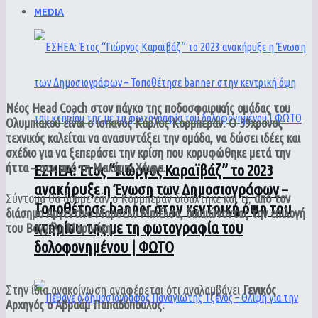
MEDIA
Νέος Head Coach στον πάγκο της ποδοσφαιρικής ομάδας του
Ολυμπιακού είναι ο ισπανός Κάρλος Κορμπεράν. Ο 39χρονος
τεχνικός καλείται να ανασυντάξει την ομάδα, να δώσει ιδέες και
σχέδιο για να ξεπεράσει την κρίση που κορυφώθηκε μετά την
ήττα – σοκ από τη Μακάμπι Χάιφα.
ΕΣΗΕΑ: Έτος “Γιώργος Καραϊβάζ” το 2023
ανακήρυξε η Ένωση των Δημοσιογράφων –
Σύντομα θα δούμε εάν ο Κορμπεράν διδάχτηκε και τι,
από τον
Τοποθέτησε banner στην κεντρική όψη του
διάσημο Αργεντίνο Μαρσέλο Μπιέλσα, δικαιώνοντας την επιλογή
κτηρίου της με τη φωτογραφία του
του Βαγγέλη Μαρινάκη.
δολοφονημένου | ΦΩΤΟ
Στην ίδια ανακοίνωση αναφέρεται ότι αναλαμβάνει
Γενικός
Αρχηγός ο Αβραάμ Παπαδόπουλος.