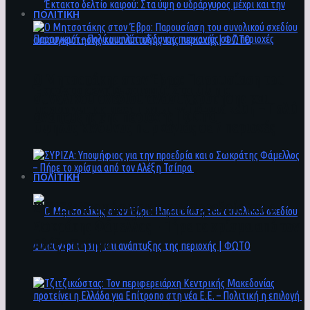
ΠΟΛΙΤΙΚΗ
Ο Μητσοτάκης στον Έβρο: Παρουσίαση του
Έκτακτο δελτίο καιρού: Στα ύψη ο
συνολικού σχεδίου ανασυγκρότησης και
υδράργυρος μέχρι και την Παρασκευή – Πολύ
ανάπτυξης της περιοχής | ΦΩΤΟ
υψηλός κίνδυνος πυρκαγιάς σε 7 περιοχές
ΠΟΛΙΤΙΚΗ
ΣΥΡΙΖΑ: Υποψήφιος για την προεδρία και ο
Σωκράτης Φάμελλος – Πήρε το χρίσμα από τον
Αλέξη Τσίπρα
Ο Μητσοτάκης στον Έβρο: Παρουσίαση του