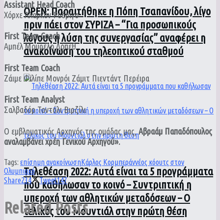
Assistant Head Coach
ΟPEN: Παραιτήθηκε η Πόπη Τσαπανίδου, λίγο
Χόρχε Αλαρκόν Ροδρίγο
πριν πάει στον ΣΥΡΙΖΑ – “Για προσωπικούς
First Team Coach
λόγους η λύση της συνεργασίας” αναφέρει η
Αμπέλ Μουρέλο Λόπεθ
ανακοίνωση του τηλεοπτικού σταθμού
First Team Coach
Ζάιμε Φιλίπε Μονρόι Ζάμιτ Πιεντάντ Περέιρα
First Team Analyst
Σαλβαδόρ Τοντόλι Βιρζίλι
Ο εμβληματικός Αρχηγός της ομάδας μας,
Αβραάμ Παπαδόπουλος
αναλαμβάνει χρέη Γενικού Αρχηγού».
Tags:
επίσημη ανακοίνωση
Κάρλος Κορμπεράν
νέος κόουτς στον
Τηλεθέαση 2022: Αυτά είναι τα 5 προγράμματα
Ολυμπιακό
Share
234
Tweet
147
που καθήλωσαν το κοινό – Συντριπτική η
υπεροχή των αθλητικών μεταδόσεων – Ο
Related
Posts
τελικός του Μουντιάλ στην πρώτη θέση