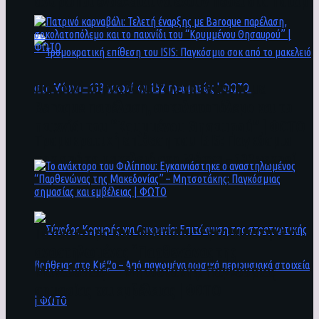
άνθρωποι ενδέχεται να έχουν πέσει στο ποτάμι
Πατρινό καρναβάλι: Τελετή έναρξης με
Baroque παρέλαση, σοκολατοπόλεμο και το
παιχνίδι του “Κρυμμένου Θησαυρού” | ΦΩΤΟ
Τρομοκρατική επίθεση του ΙSIS: Παγκόσμιο
σοκ από το μακελειό στη Μόσχα – 133 νεκροί
και 152 τραυματίες | ΦΩΤΟ
To ανάκτορο του Φιλίππου: Εγκαινιάστηκε ο
αναστηλωμένος “Παρθενώνας της
Μακεδονίας” – Μητσοτάκης: Παγκόσμιας
σημασίας και εμβέλειας | ΦΩΤΟ