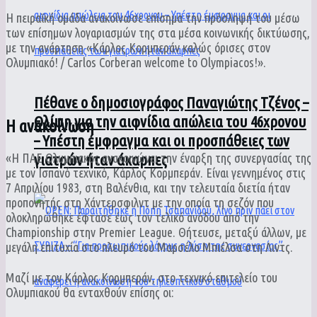
Η πειραϊκή ομάδα ανακοίνωσε επίσημα την πρόσληψή του μέσω
των επίσημων λογαριασμών της στα μέσα κοινωνικής δικτύωσης,
με την ανάρτηση «Κάρλος Κορμπεράν καλώς όρισες στον
Ολυμπιακό! / Carlos Corberan welcome to Olympiacos!».
Πέθανε ο δημοσιογράφος Παναγιώτης Τζένος –
Θλίψη για την αιφνίδια απώλεια του 46χρονου
Η ανακοίνωση
– Υπέστη έμφραγμα και οι προσπάθειες των
«Η ΠΑΕ Ολυμπιακός ανακοινώνει την έναρξη της συνεργασίας της
γιατρών ήταν άκαρπες
με τον Ισπανό τεχνικό, Κάρλος Κορμπεράν. Είναι γεννημένος στις
7 Απριλίου 1983, στη Βαλένθια, και την τελευταία διετία ήταν
προπονητής στη Χάντερσφιλντ με την οποία τη σεζόν που
ολοκληρώθηκε έφτασε έως τον τελικό ανόδου από την
Championship στην Premier League. Θήτευσε, μεταξύ άλλων, με
μεγάλη επιτυχία στο πλευρό του Μαρσέλο Μπιέλσα στη Λιντς.
Μαζί με τον Κάρλος Κορμπεράν, στο τεχνικό επιτελείο του
Ολυμπιακού θα ενταχθούν επίσης οι: