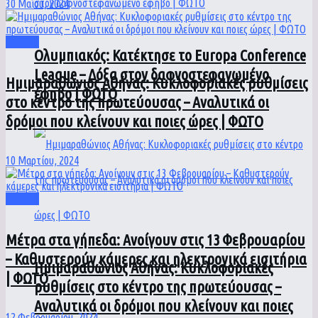
30 Μαΐου, 2024
SPORTS
Ολυμπιακός: Κατέκτησε το Europa Conference
League – Δόξα στον δαφνοστεφανωμένο
Ημιμαραθώνιος Αθήνας: Κυκλοφοριακές ρυθμίσεις
έφηβο | ΦΩΤΟ
στο κέντρο της πρωτεύουσας – Αναλυτικά οι
δρόμοι που κλείνουν και ποιες ώρες | ΦΩΤΟ
10 Μαρτίου, 2024
SPORTS
Μέτρα στα γήπεδα: Ανοίγουν στις 13 Φεβρουαρίου
– Καθυστερούν κάμερες και ηλεκτρονικά εισιτήρια
Ημιμαραθώνιος Αθήνας: Κυκλοφοριακές
| ΦΩΤΟ
ρυθμίσεις στο κέντρο της πρωτεύουσας –
Αναλυτικά οι δρόμοι που κλείνουν και ποιες
12 Φεβρουαρίου, 2024