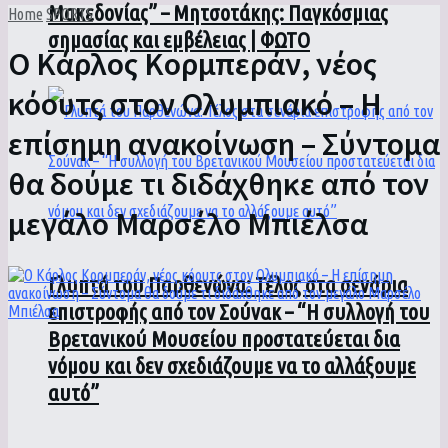
Μακεδονίας” – Μητσοτάκης: Παγκόσμιας
Home
SPORTS
σημασίας και εμβέλειας | ΦΩΤΟ
Ο Κάρλος Κορμπεράν, νέος
κόουτς στον Ολυμπιακό – Η
επίσημη ανακοίνωση – Σύντομα
θα δούμε τι διδάχθηκε από τον
μεγάλο Μαρσέλο Μπιέλσα
Γλυπτά του Παρθενώνα: Τέλος στα σενάρια
επιστροφής από τον Σούνακ – “Η συλλογή του
Βρετανικού Μουσείου προστατεύεται δια
νόμου και δεν σχεδιάζουμε να το αλλάξουμε
αυτό”