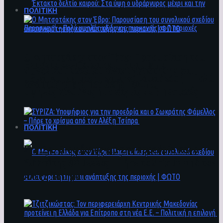
ΠΟΛΙΤΙΚΗ
Ο Μητσοτάκης στον Έβρο: Παρουσίαση του
Έκτακτο δελτίο καιρού: Στα ύψη ο
συνολικού σχεδίου ανασυγκρότησης και
υδράργυρος μέχρι και την Παρασκευή – Πολύ
ανάπτυξης της περιοχής | ΦΩΤΟ
υψηλός κίνδυνος πυρκαγιάς σε 7 περιοχές
ΠΟΛΙΤΙΚΗ
ΣΥΡΙΖΑ: Υποψήφιος για την προεδρία και ο
Σωκράτης Φάμελλος – Πήρε το χρίσμα από τον
Αλέξη Τσίπρα
Ο Μητσοτάκης στον Έβρο: Παρουσίαση του