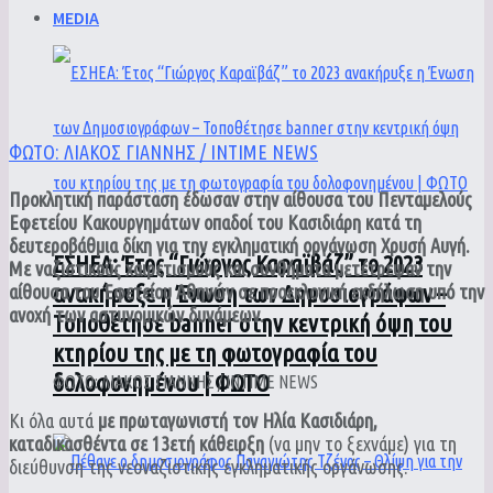
MEDIA
ΦΩΤΟ: ΛΙΑΚΟΣ ΓΙΑΝΝΗΣ / INTIME NEWS
Προκλητική παράσταση έδωσαν στην αίθουσα του Πενταμελούς
Εφετείου Κακουργημάτων οπαδοί του Κασιδιάρη κατά τη
δευτεροβάθμια δίκη για την εγκληματική οργάνωση Χρυσή Αυγή.
ΕΣΗΕΑ: Έτος “Γιώργος Καραϊβάζ” το 2023
Με ναζιστικούς χαιρετισμούς και συνθήματα μετέτρεψαν την
ανακήρυξε η Ένωση των Δημοσιογράφων –
αίθουσα του Εφετείου Αθηνών σε προεκλογική εκδήλωση υπό την
ανοχή των αστυνομικών δυνάμεων.
Τοποθέτησε banner στην κεντρική όψη του
κτηρίου της με τη φωτογραφία του
δολοφονημένου | ΦΩΤΟ
ΦΩΤΟ: ΛΙΑΚΟΣ ΓΙΑΝΝΗΣ / INTIME NEWS
Κι όλα αυτά
με πρωταγωνιστή τον Ηλία Κασιδιάρη,
καταδικασθέντα σε 13ετή κάθειρξη
(να μην το ξεχνάμε) για τη
διεύθυνση της νεοναζιστικής εγκληματικής οργάνωσης.