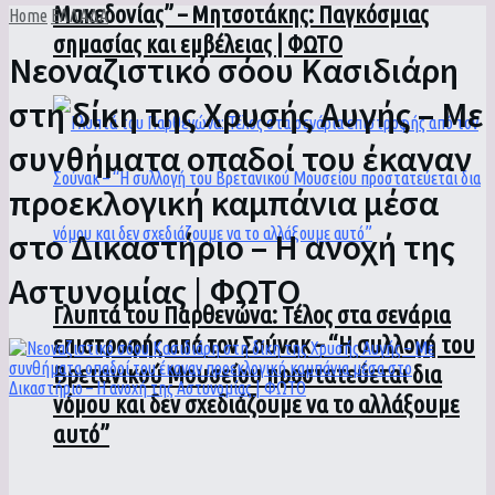
Μακεδονίας” – Μητσοτάκης: Παγκόσμιας
Home
ΕΛΛΑΔΑ
σημασίας και εμβέλειας | ΦΩΤΟ
Νεοναζιστικό σόου Κασιδιάρη
στη δίκη της Χρυσής Αυγής – Με
συνθήματα οπαδοί του έκαναν
προεκλογική καμπάνια μέσα
στο Δικαστήριο – Η ανοχή της
Αστυνομίας | ΦΩΤΟ
Γλυπτά του Παρθενώνα: Τέλος στα σενάρια
επιστροφής από τον Σούνακ – “Η συλλογή του
Βρετανικού Μουσείου προστατεύεται δια
νόμου και δεν σχεδιάζουμε να το αλλάξουμε
αυτό”