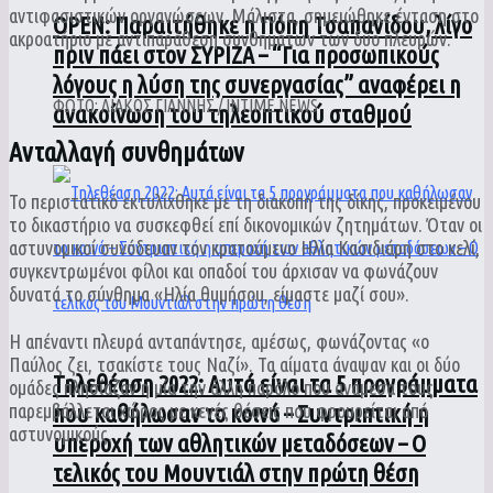
αντιφασιστικών οργανώσεων. Μάλιστα, σημειώθηκε ένταση στο
ΟPEN: Παραιτήθηκε η Πόπη Τσαπανίδου, λίγο
ακροατήριο με αντιπαράθεση συνθημάτων των δύο πλευρών.
πριν πάει στον ΣΥΡΙΖΑ – “Για προσωπικούς
λόγους η λύση της συνεργασίας” αναφέρει η
ΦΩΤΟ: ΛΙΑΚΟΣ ΓΙΑΝΝΗΣ / INTIME NEWS
ανακοίνωση του τηλεοπτικού σταθμού
Ανταλλαγή συνθημάτων
Το περιστατικό εκτυλίχθηκε με τη διακοπή της δίκης, προκειμένου
το δικαστήριο να συσκεφθεί επί δικονομικών ζητημάτων. Όταν οι
αστυνομικοί συνόδευαν τον κρατούμενο Ηλία Κασιδιάρη στο κελί,
συγκεντρωμένοι φίλοι και οπαδοί του άρχισαν να φωνάζουν
δυνατά το σύνθημα «Ηλία θυμήσου, είμαστε μαζί σου».
Η απέναντι πλευρά ανταπάντησε, αμέσως, φωνάζοντας «ο
Παύλος ζει, τσακίστε τους Ναζί». Τα αίματα άναψαν και οι δύο
Τηλεθέαση 2022: Αυτά είναι τα 5 προγράμματα
ομάδες πλησίαζαν η μία την άλλη παρόλο που ανάμεσα τους
παρεμβάλλεται χώρος με κενές θέσεις που φρουρείται από
που καθήλωσαν το κοινό – Συντριπτική η
αστυνομικούς.
υπεροχή των αθλητικών μεταδόσεων – Ο
τελικός του Μουντιάλ στην πρώτη θέση