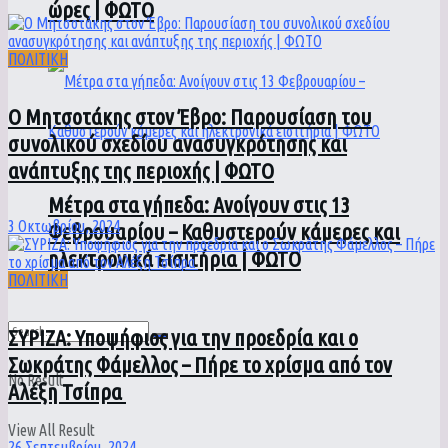
ώρες | ΦΩΤΟ
ΠΟΛΙΤΙΚΗ
Ο Μητσοτάκης στον Έβρο: Παρουσίαση του
συνολικού σχεδίου ανασυγκρότησης και
ανάπτυξης της περιοχής | ΦΩΤΟ
Μέτρα στα γήπεδα: Ανοίγουν στις 13
3 Οκτωβρίου, 2024
Φεβρουαρίου – Καθυστερούν κάμερες και
ηλεκτρονικά εισιτήρια | ΦΩΤΟ
ΠΟΛΙΤΙΚΗ
ΣΥΡΙΖΑ: Υποψήφιος για την προεδρία και ο
Σωκράτης Φάμελλος – Πήρε το χρίσμα από τον
No Result
Αλέξη Τσίπρα
View All Result
26 Σεπτεμβρίου, 2024