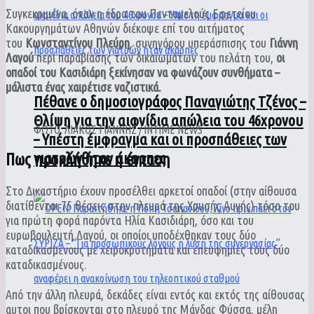
Συγκεκριμένα, όταν η έδρα του Πενταμελούς Εφετείου
Κακουργημάτων Αθηνών διέκοψε επί του αιτήματος
του
Κωνσταντίνου Πλεύρη
, συνηγόρου υπεράσπισης του
Γιάννη
Λαγού
περί παραβίασης των δικαιωμάτων του πελάτη του,
οι
οπαδοί του Κασιδιάρη ξεκίνησαν να φωνάζουν συνθήματα –
μάλιστα ένας χαιρέτισε ναζιστικά.
Πέθανε ο δημοσιογράφος Παναγιώτης Τζένος –
Θλίψη για την αιφνίδια απώλεια του 46χρονου
ΦΩΤΟ: ΛΙΑΚΟΣ ΓΙΑΝΝΗΣ / INTIME NEWS
– Υπέστη έμφραγμα και οι προσπάθειες των
γιατρών ήταν άκαρπες
Πως προκλήθηκε η ένταση
Στο Δικαστήριο έχουν προσέλθει αρκετοί οπαδοί (στην αίθουσα
διατίθενται 75 θέσεις στην πλευρά της Χρυσής Αυγής) τόσο του
για πρώτη φορά παρόντα Ηλία Κασιδιάρη, όσο και του
ευρωβουλευτή Λαγού, οι οποίοι υποδέχθηκαν τους δύο
καταδικασμένους με χειροκροτήματα και επευφημίες τους δύο
καταδικασμένους.
Από την άλλη πλευρά, δεκάδες είναι εντός και εκτός της αίθουσας
αυτοι που βρίσκονται στο πλευρό της Μάγδας Φύσσα, μέλη