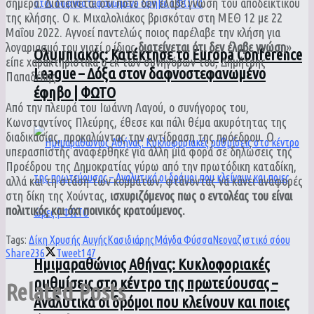
σήμερα. Διατείνεται ότι ποτέ δεν έλαβε γνώση του αποδεικτικού
της κλήσης. Ο κ. Μιχαλολιάκος βρισκόταν στη ΜΕΘ 12 με 22
Μαΐου 2022. Αγνοεί παντελώς ποιος παρέλαβε την κλήση για
λογαριασμό του γιατί ο ίδιος
διατείνεται ότι δεν έλαβε γνώση
»
Ολυμπιακός: Κατέκτησε το Europa Conference
είπε χαρακτηριστικά ο εκ των συνηγόρων του, Δημήτρης
League – Δόξα στον δαφνοστεφανωμένο
Παπαδέλης.
έφηβο | ΦΩΤΟ
Από την πλευρά του Ιωάννη Λαγού, ο συνήγορος του,
Κωνσταντίνος Πλεύρης, έθεσε και πάλι θέμα ακυρότητας της
διαδικασίας, προκαλώντας την αντίδραση της πρόεδρου. Ο
υπερασπιστής αναφέρθηκε για άλλη μία φορά σε δηλώσεις της
Προέδρου της Δημοκρατίας γύρω από την πρωτόδικη καταδίκη,
αλλά και τη στάση των κομμάτων, φτάνοντας να κάνει αναφορές
στη δίκη της Χούντας,
ισχυριζόμενος πως ο εντολέας του είναι
πολιτικός και όχι ποινικός κρατούμενος.
Tags:
Δίκη Χρυσής Αυγής
Κασιδιάρης
Μάγδα Φύσσα
Νεοναζιστικό σόου
Share
236
Tweet
147
Ημιμαραθώνιος Αθήνας: Κυκλοφοριακές
ρυθμίσεις στο κέντρο της πρωτεύουσας –
Related
Posts
Αναλυτικά οι δρόμοι που κλείνουν και ποιες