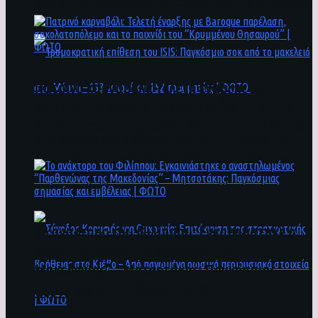
άνθρωποι ενδέχεται να έχουν πέσει στο ποτάμι
Πατρινό καρναβάλι: Τελετή έναρξης με
Baroque παρέλαση, σοκολατοπόλεμο και το
παιχνίδι του “Κρυμμένου Θησαυρού” | ΦΩΤΟ
Τρομοκρατική επίθεση του ΙSIS: Παγκόσμιο
σοκ από το μακελειό στη Μόσχα – 133 νεκροί
και 152 τραυματίες | ΦΩΤΟ
To ανάκτορο του Φιλίππου: Εγκαινιάστηκε ο
αναστηλωμένος “Παρθενώνας της
Μακεδονίας” – Μητσοτάκης: Παγκόσμιας
σημασίας και εμβέλειας | ΦΩΤΟ