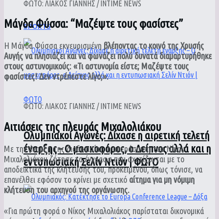
ΦΩΤΟ: ΛΙΑΚΟΣ ΓΙΑΝΝΗΣ / INTIME NEWS
Μάγδα Φύσσα: “Μαζέψτε τους φασίστες”
SPORTS
Η Μάγδα Φύσσα εκνευρισμένη
βλέποντας το κοινό της Χρυσής
Αυγής να πλησιάζει και να φωνάζει πολύ δυνατά διαμαρτυρήθηκε
στους αστυνομικούς: «Τι αστυνομία είστε; Μαζέψτε τους
φασίστες! Δεν ντρέπεστε λίγο;».
ΦΩΤΟ: ΛΙΑΚΟΣ ΓΙΑΝΝΗΣ / INTIME NEWS
Αιτιάσεις της πλευράς Μιχαλολιάκου
Ολυμπιακοί Αγώνες: Δίχασε η αιρετική τελετή
έναρξης – Ο μασκοφόρος, ο Δείπνος αλλά και η
Με την έναρξη της διαδικασίας, η υπεράσπιση του Νίκου
Μιχαλολιάκου ζήτησε τα έγγραφα που σχετίζονται με το
εντυπωσιακή Σελίν Ντιόν | ΦΩΤΟ
αποδεικτικά της κλήτευσής του, προκειμένου, όπως τόνισε, να
επανέλθει εφόσον το κρίνει με σχετικό
αίτημα για μη νόμιμη
κλήτευση του αρχηγού της οργάνωσης.
«Για πρώτη φορά ο Νίκος Μιχαλολιάκος παρίσταται δικονομικά