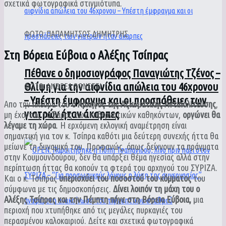
σχετικά φωτογραφικά στιγμιότυπα.
ΦΩΤΟ: ΠΑΠΑΜΗΤΣΟΣ ΔΗΜΗΤΡΗΣ
Στη Βόρεια Εύβοια ο Αλέξης Τσίπρας
Πέθανε ο δημοσιογράφος Παναγιώτης Τζένος –
Θλίψη για την αιφνίδια απώλεια του 46χρονου
ΦΩΤΟ: ANDREA BONETTI
– Υπέστη έμφραγμα και οι προσπάθειες των
Απο την πλευρά του
ο Αρχηγός της Αξιωματικής Αντιπολίτευσης
,
γιατρών ήταν άκαρπες
μη έχοντας το βάρος των κυβερνητικών καθηκόντων,
οργώνει θα
λέγαμε τη χώρα
. Η ερχόμενη εκλογική αναμέτρηση είναι
σημαντική για τον κ. Τσίπρα καθότι μια δεύτερη συνεχής ήττα θα
μείωνε τη δυναμική του. Προφανώς, όπως δείχνουν τα πράγματα
στην Κουμουνδούρου, δεν θα υπάρξει θέμα ηγεσίας αλλά στην
περίπτωση ήττας θα κοπούν τα φτερά του αρχηγού του ΣΥΡΙΖΑ.
Και ο κ. Τσίπρας
υπερισχύει του ποσοστού του κόμματος
του
σύμφωνα με τις δημοσκοπήσεις.
Δίνει λοιπόν τη μάχη του ο
Αλέξης Τσίπρας και την Πέμπτη πήγε στη Βόρεια Εύβοια,
μια
περιοχή που χτυπήθηκε από τις μεγάλες πυρκαγιές του
περασμένου καλοκαιριού. Δείτε και σχετικά φωτογραφικά