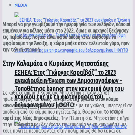
MEDIA
Μπορεί να μην γνωρίζουμε την ημερομηνία των εκλογών, κάποιοι
επιμένουν για κάλπες μέσα στο 2022, όμως οι αρχηγοί ξεκίνησαν
τις περιοδείες. Λογικό είναι αφού ακόμη κι αν κληθούμε να
ψηφίσουμε την Άνοιξη, η χώρα μπήκε στον τελευταίο γύρο, πριν
την τελική στροφή.
Στην Καλαμάτα ο Κυριάκος Μητσοτάκης
ΕΣΗΕΑ: Έτος “Γιώργος Καραϊβάζ” το 2023
ανακήρυξε η Ένωση των Δημοσιογράφων –
ΦΩΤΟ: ΠΑΠΑΜΗΤΣΟΣ ΔΗΜΗΤΡΗΣ
Τοποθέτησε banner στην κεντρική όψη του
Σε κάθε ευκαιρία ο Κυριάκος Μητσοτάκης, έχοντας ως
κτηρίου της με τη φωτογραφία του
πρωθυπουργός και άλλες υποχρεώσεις,
βγαίνει στον κόσμο
δολοφονημένου | ΦΩΤΟ
κάνοντας μίνι περιοδείες.
Σύμφωνα δε με τα γκάλοπ, υπερτερεί σε
αποδοχή από το κόμμα που ηγείται. Άρα, θεωρείται
το ισχυρό
χαρτί της Νέας Δημοκρατίας.
Την Πέμπτη ο κ. Μητσοτάκης πήγε
στην
Καλαμάτα
και δεν έχασε την ευκαιρία να επικοινωνήσει με
τους πολίτες περπατώντας στην πόλη, όπως θα δείτε και σε