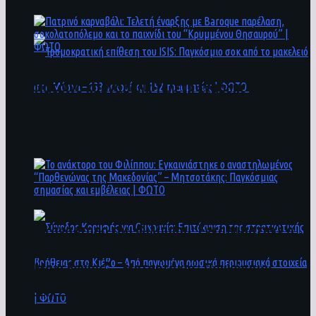
άνθρωποι ενδέχεται να έχουν πέσει στο ποτάμι
Πατρινό καρναβάλι: Τελετή έναρξης με
Baroque παρέλαση, σοκολατοπόλεμο και το
παιχνίδι του “Κρυμμένου Θησαυρού” | ΦΩΤΟ
Τρομοκρατική επίθεση του ΙSIS: Παγκόσμιο
σοκ από το μακελειό στη Μόσχα – 133 νεκροί
και 152 τραυματίες | ΦΩΤΟ
To ανάκτορο του Φιλίππου: Εγκαινιάστηκε ο
αναστηλωμένος “Παρθενώνας της
Μακεδονίας” – Μητσοτάκης: Παγκόσμιας
σημασίας και εμβέλειας | ΦΩΤΟ