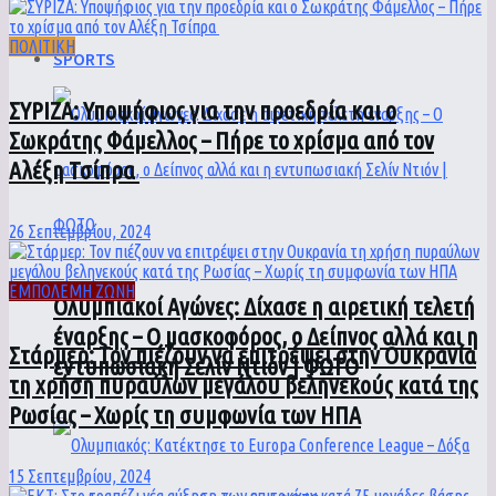
ΠΟΛΙΤΙΚΗ
SPORTS
ΣΥΡΙΖΑ: Υποψήφιος για την προεδρία και ο
Σωκράτης Φάμελλος – Πήρε το χρίσμα από τον
Αλέξη Τσίπρα
26 Σεπτεμβρίου, 2024
ΕΜΠΟΛΕΜΗ ΖΩΝΗ
Ολυμπιακοί Αγώνες: Δίχασε η αιρετική τελετή
έναρξης – Ο μασκοφόρος, ο Δείπνος αλλά και η
Στάρμερ: Τον πιέζουν να επιτρέψει στην Ουκρανία
εντυπωσιακή Σελίν Ντιόν | ΦΩΤΟ
τη χρήση πυραύλων μεγάλου βεληνεκούς κατά της
Ρωσίας – Χωρίς τη συμφωνία των ΗΠΑ
15 Σεπτεμβρίου, 2024