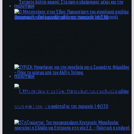
ΠΟΛΙΤΙΚΗ
Ο Μητσοτάκης στον Έβρο: Παρουσίαση του
Έκτακτο δελτίο καιρού: Στα ύψη ο
συνολικού σχεδίου ανασυγκρότησης και
υδράργυρος μέχρι και την Παρασκευή – Πολύ
ανάπτυξης της περιοχής | ΦΩΤΟ
υψηλός κίνδυνος πυρκαγιάς σε 7 περιοχές
ΠΟΛΙΤΙΚΗ
ΣΥΡΙΖΑ: Υποψήφιος για την προεδρία και ο
Σωκράτης Φάμελλος – Πήρε το χρίσμα από τον
Αλέξη Τσίπρα
Ο Μητσοτάκης στον Έβρο: Παρουσίαση του