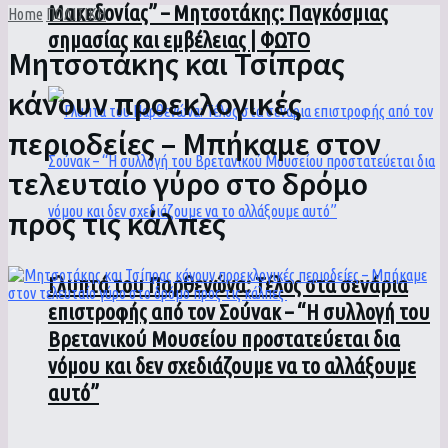
Μακεδονίας” – Μητσοτάκης: Παγκόσμιας
Home
ΠΟΛΙΤΙΚΗ
σημασίας και εμβέλειας | ΦΩΤΟ
Μητσοτάκης και Τσίπρας
κάνουν προεκλογικές
περιοδείες – Μπήκαμε στον
τελευταίο γύρο στο δρόμο
προς τις κάλπες
Γλυπτά του Παρθενώνα: Τέλος στα σενάρια
επιστροφής από τον Σούνακ – “Η συλλογή του
Βρετανικού Μουσείου προστατεύεται δια
νόμου και δεν σχεδιάζουμε να το αλλάξουμε
αυτό”