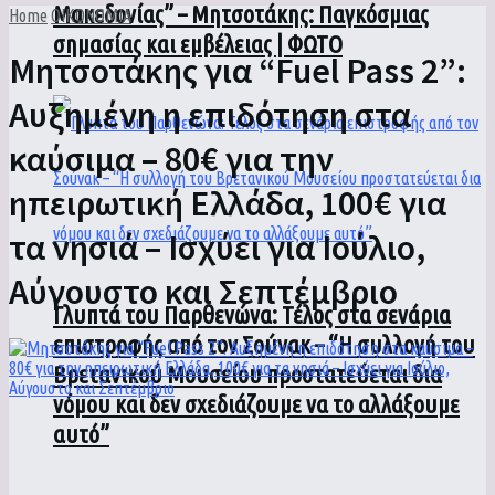
Μακεδονίας” – Μητσοτάκης: Παγκόσμιας
Home
ΟΙΚΟΝΟΜΙΑ
σημασίας και εμβέλειας | ΦΩΤΟ
Μητσοτάκης για “Fuel Pass 2”:
Αυξημένη η επιδότηση στα
καύσιμα – 80€ για την
ηπειρωτική Ελλάδα, 100€ για
τα νησιά – Ισχύει για Ιούλιο,
Αύγουστο και Σεπτέμβριο
Γλυπτά του Παρθενώνα: Τέλος στα σενάρια
επιστροφής από τον Σούνακ – “Η συλλογή του
Βρετανικού Μουσείου προστατεύεται δια
νόμου και δεν σχεδιάζουμε να το αλλάξουμε
αυτό”