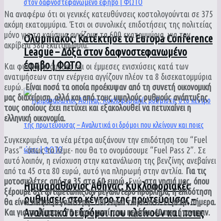
Να αναφέρω ότι οι γενικές κατευθύνσεις κοστολογούνται σε 375
ακόμη εκατομμύρια. Έτσι οι συνολικές επιδοτήσεις της πολιτείας
μόνο για τα καύσιμα αγγίζουν τα 600 εκατομμύρια, για την
Ολυμπιακός: Κατέκτησε το Europa Conference
ακρίβεια 580 εκατομμύρια.
League – Δόξα στον δαφνοστεφανωμένο
έφηβο | ΦΩΤΟ
Και φυσικά οι άμεσες και οι έμμεσες ενισχύσεις κατά των
ανατιμήσεων στην ενέργεια αγγίζουν πλέον τα 8 δισεκατομμύρια
ευρώ.
Είναι ποσά τα οποία προέκυψαν από τη συνετή οικονομική
μας διαχείριση, αλλά και από τους υψηλούς ρυθμούς ανάπτυξης
τους οποίους έχει πετύχει και εξακολουθεί να πετυχαίνει η
ελληνική οικονομία.
Συγκεκριμένα, τα νέα μέτρα αυξάνουν την επιδότηση του “Fuel
Pass” -όπως το λέμε- που θα το ονομάσουμε “Fuel Pass 2”. Σε
αυτό λοιπόν, η ενίσχυση στην κατανάλωση της βενζίνης ανεβαίνει
από τα 45 στα 80 ευρώ, αυτό για πληρωμή στην αντλία.
Για τις
μοτοσικλέτες από τα 35 στα 60 ευρώ.
Ενώ
στα νησιά μας, όπου
Ημιμαραθώνιος Αθήνας: Κυκλοφοριακές
ξέρουμε ότι αντιμετωπίζουν μεγαλύτερο πρόβλημα, η επιδότηση
ρυθμίσεις στο κέντρο της πρωτεύουσας –
θα είναι ακόμα μεγαλύτερη: 100 ευρώ τώρα αντί 55 μέχρι σήμερα.
Αναλυτικά οι δρόμοι που κλείνουν και ποιες
Και για τα δίτροχα 70 ευρώ, αντί των περίπου 40 που ήταν πριν.