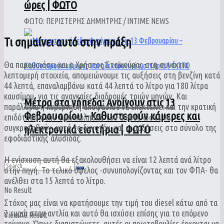
ώρες | ΦΩΤΟ
ΦΩΤΟ: ΠΕΡΙΣΤΕΡΗΣ ΔΗΜΗΤΡΗΣ / INTIME NEWS
Τι σημαίνει αυτό στην πράξη
Θα παρουσιάσει και ο Χρήστος Σταϊκούρας στη συνέχεια
λεπτομερή στοιχεία, απομειώνουμε τις αυξήσεις στη βενζίνη κατά
44 λεπτά, επαναλαμβάνω κατά 44 λεπτά το λίτρο για 180 λίτρα
καυσίμου, για τις αναγκαίες διαδρομές τριών μηνών. Και
Μέτρα στα γήπεδα: Ανοίγουν στις 13
παράλληλα η κυβέρνηση αποφάσισε να επεκτείνει και την κρατική
Φεβρουαρίου – Καθυστερούν κάμερες και
επιδότηση στην τιμή πώλησης του diesel, ώστε να
συγκρατηθούν, κατά το δυνατόν, και οι αυξήσεις στο σύνολο της
ηλεκτρονικά εισιτήρια | ΦΩΤΟ
εφοδιαστικής αλυσίδας.
Η ενίσχυση αυτή θα εξακολουθήσει να είναι 12 λεπτά ανά λίτρο
στην πηγή. Το τελικό όφελος -συνυπολογίζοντας και τον ΦΠΑ- θα
ανέλθει στα 15 λεπτά το λίτρο.
No Result
Στόχος μας είναι να κρατήσουμε την τιμή του diesel κάτω από τα
2 ευρώ στην αντλία και αυτό θα ισχύσει επίσης για το επόμενο
View All Result
τρίμηνο. Όπως διαπιστώνετε, αυτές οι πρωτοβουλίες έρχονται να