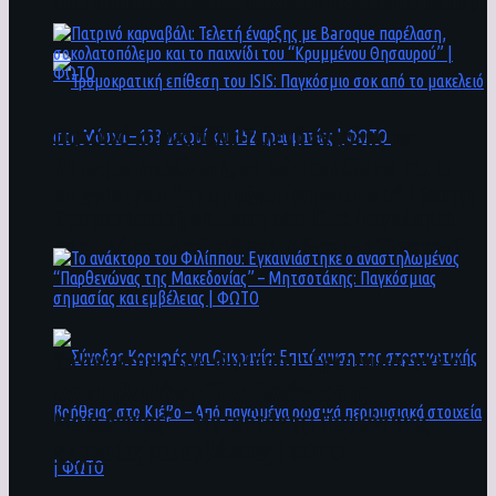
άνθρωποι ενδέχεται να έχουν πέσει στο ποτάμι
Πατρινό καρναβάλι: Τελετή έναρξης με
Baroque παρέλαση, σοκολατοπόλεμο και το
παιχνίδι του “Κρυμμένου Θησαυρού” | ΦΩΤΟ
Τρομοκρατική επίθεση του ΙSIS: Παγκόσμιο
σοκ από το μακελειό στη Μόσχα – 133 νεκροί
και 152 τραυματίες | ΦΩΤΟ
To ανάκτορο του Φιλίππου: Εγκαινιάστηκε ο
αναστηλωμένος “Παρθενώνας της
Μακεδονίας” – Μητσοτάκης: Παγκόσμιας
σημασίας και εμβέλειας | ΦΩΤΟ