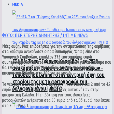
MEDIA
ΦΩΤΟ: ΠΕΡΙΣΤΕΡΗΣ ΔΗΜΗΤΡΗΣ / INTIME NEWS
Νέες αυξημένες επιδοτήσεις για την αντιμετώπιση της ακρίβειας
στα καύσιμα ανακοίνωσε ο πρωθυπουργός. Όπως είπε στο
Υπουργικό Συμβούλιο, επιπλέον 375 εκατομμύρια ευρώ
ΕΣΗΕΑ: Έτος “Γιώργος Καραϊβάζ” το 2023
συμπεριλαμβάνονται στο πακέτο επιδοτήσεων για τα καύσιμα που
ανακήρυξε η Ένωση των Δημοσιογράφων –
θα τεθούν σε ισχύ από τον Ιούλιο. Στα 80 ευρώ για την
ηπειρωτική Ελλάδα, στα 100 για τα νησιά.
Τοποθέτησε banner στην κεντρική όψη του
κτηρίου της με τη φωτογραφία του
Τα νέα μέτρα αυξάνουν την επιδότηση του Fuel Pass 2 από τα 45
δολοφονημένου | ΦΩΤΟ
ευρώ στα 80 ευρώ για τους ιδιοκτήτες αυτοκινήτων στην
ηπειρωτική Ελλάδα. Η επιδότηση για τους ιδιοκτήτες
μοτοσικλετών ανέρχεται στα 60 ευρώ από τα 35 ευρώ που ίσχυε
στο Fuel Pass 1.