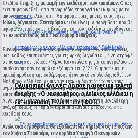
Σχεδίου Στήριξης,
με αιχμή την επιδότηση των καυσίμων.
Όπως
έχει συμφωνηθεί με τα συναρμόδια Υπουργεία και κυρίως με το
οικονομικό επιτελείο, αυτή θα αφορά τρεις μήνες: τους μήνες
SPORTS
Ιούλιο, Αύγουστο, Σεπτέμβριο
και θα είναι μια παρέμβαση που θα
αφορά τις τιμές και της βενζίνης και του ντίζελ και απευθύνεται
σε
περισσότερους από 3 εκατομμύρια οδηγούς.
Κάνουμε όμως και μία ξεχωριστή παρέμβαση για τους αγρότες
μας, καθώς επισπεύδεται, για τις αρχές Αυγούστου, η επιστροφή
σε αυτούς του Ειδικού Φόρου Κατανάλωσης για το πετρέλαιο το
οποίο αγόρασαν το πρώτο εξάμηνο του 2022. Θυμάστε ότι η
αρχική πρόθεση της κυβέρνησης ήταν αυτό να ολοκληρωθεί τον
Νοέμβριο, αλλά έχουμε πια την τεχνική δυνατότητα για τους
Ολυμπιακοί Αγώνες: Δίχασε η αιρετική τελετή
αγρότες οι οποίοι θα έχουν συμπληρώσει τις δηλώσεις ΟΣΔΕ να
έναρξης – Ο μασκοφόρος, ο Δείπνος αλλά και η
επισπεύσουμε αυτή την πληρωμή κι αυτή να γίνει εντός του
Αυγούστου, οπότε και οι αγρότες μας έχουν και τη μεγαλύτερη
εντυπωσιακή Σελίν Ντιόν | ΦΩΤΟ
ανάγκη, καθώς οι περισσότεροι από αυτούς βρίσκονται στα
χωράφια τους.
Αναλυτικά οι ρυθμίσεις θα εξειδικευτούν σήμερα στις 15:00, από
τον Χρήστο Σταϊκούρα, τον αρμόδιο Υπουργό Οικονομικών.