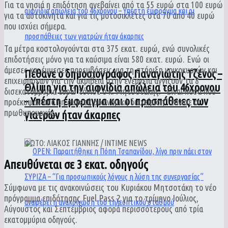
Για τα νησιά η επιδότηση ανεβαίνει από τα 55 ευρώ στα 100 ευρώ
για τα αυτοκίνητα και για τις μοτοσικλέτες στα 70 από 40 ευρώ
που ισχύει σήμερα.
Τα μέτρα κοστολογούνται στα 375 εκατ. ευρώ, ενώ συνολικές
επιδοτήσεις μόνο για τα καύσιμα είναι 580 εκατ. ευρώ. Ενώ οι
άμεσες και έμμεσες παρεμβάσεις για τη στήριξη νοικοκυριών και
Πέθανε ο δημοσιογράφος Παναγιώτης Τζένος –
επιχειρήσεων για την ακρίβεια στην ενέργεια αγγίζουν τα 8
Θλίψη για την αιφνίδια απώλεια του 46χρονου
δισεκατομμύρια ευρώ τόνισε ο κ. Μητσοτάκης. “Είναι ποσά που
– Υπέστη έμφραγμα και οι προσπάθειες των
προέκυψαν από τη συνετή οικονομική διαχείριση” τόνισε ο
πρωθυπουργός.
γιατρών ήταν άκαρπες
ΦΩΤΟ: ΛΙΑΚΟΣ ΓΙΑΝΝΗΣ / INTIME NEWS
Απευθύνεται σε 3 εκατ. οδηγούς
Σύμφωνα με τις ανακοινώσεις του Κυριάκου Μητσοτάκη το νέο
πρόγραμμα επιδότησης Fuel Pass 2 για το τρίμηνο Ιούλιος,
Αύγουστος και Σεπτέμβριος αφορά περισσότερους από τρία
εκατομμύρια οδηγούς.