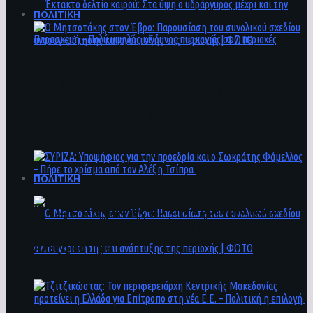
ΠΟΛΙΤΙΚΗ
Ο Μητσοτάκης στον Έβρο: Παρουσίαση του
Έκτακτο δελτίο καιρού: Στα ύψη ο
συνολικού σχεδίου ανασυγκρότησης και
υδράργυρος μέχρι και την Παρασκευή – Πολύ
ανάπτυξης της περιοχής | ΦΩΤΟ
υψηλός κίνδυνος πυρκαγιάς σε 7 περιοχές
ΠΟΛΙΤΙΚΗ
ΣΥΡΙΖΑ: Υποψήφιος για την προεδρία και ο
Σωκράτης Φάμελλος – Πήρε το χρίσμα από τον
Αλέξη Τσίπρα
Ο Μητσοτάκης στον Έβρο: Παρουσίαση του