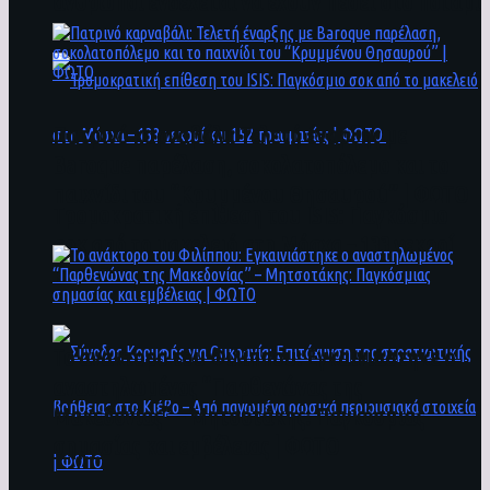
άνθρωποι ενδέχεται να έχουν πέσει στο ποτάμι
Πατρινό καρναβάλι: Τελετή έναρξης με
Baroque παρέλαση, σοκολατοπόλεμο και το
παιχνίδι του “Κρυμμένου Θησαυρού” | ΦΩΤΟ
Τρομοκρατική επίθεση του ΙSIS: Παγκόσμιο
σοκ από το μακελειό στη Μόσχα – 133 νεκροί
και 152 τραυματίες | ΦΩΤΟ
To ανάκτορο του Φιλίππου: Εγκαινιάστηκε ο
αναστηλωμένος “Παρθενώνας της
Μακεδονίας” – Μητσοτάκης: Παγκόσμιας
σημασίας και εμβέλειας | ΦΩΤΟ