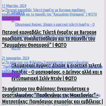
11 Μαρτίου, 2024
SPORTS
ENTS & ARTS
Πατρινό καρναβάλι: Τελετή έναρξης με Baroque
παρέλαση, σοκολατοπόλεμο και το παιχνίδι του
“Κρυμμένου Θησαυρού” | ΦΩΤΟ
21 Ιανουαρίου, 2024
Ολυμπιακοί Αγώνες: Δίχασε η αιρετική τελετή
έναρξης – Ο μασκοφόρος, ο Δείπνος αλλά και η
ENTS & ARTS
εντυπωσιακή Σελίν Ντιόν | ΦΩΤΟ
To ανάκτορο του Φιλίππου: Εγκαινιάστηκε ο
αναστηλωμένος “Παρθενώνας της Μακεδονίας” –
Μητσοτάκης: Παγκόσμιας σημασίας και εμβέλειας |