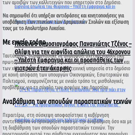
των αμοιβών των καλλιτεχνών που υπηρετούν στο Δημόσιο.
Να σημειωθεί ότι υπήρξαν αντιδράσεις και κινητοποιήσεις για
υποβάθμιση των πτυχίων των Δραματικών Σχολών και εξίσωση
τους με το Απολυτήριο Λυκείου.
Με ενιαίο τρόπο
Πέθανε ο δημοσιογράφος Παναγιώτης Τζένος –
Θλίψη για την αιφνίδια απώλεια του 46χρονου
Ταυτόχρονα, συμφωνήθηκε να αναληφθεί σχετική νομοθετική
– Υπέστη έμφραγμα και οι προσπάθειες των
πρωτοβουλία για τον καθορισμό των αμοιβών των ηθοποιών και
γιατρών ήταν άκαρπες
των χορευτών που παρέχουν καλλιτεχνική υπηρεσία στο δημόσιο
με κοινή απόφαση των υπουργών Οικονομικών, Εσωτερικών και
Πολιτισμού, εναρμονίζοντας με ενιαίο τρόπο τις μισθολογικές
προβλέψεις για το σύνολο των φορέων του Δημοσίου.
Αναβάθμιση των σπουδών παραστατικών τεχνών
Περαιτέρω, στη σύσκεψη αποφασίστηκε η κυβέρνηση
συντεταγμένα να προχωρήσει τόσο με την αναβάθμιση όσο και με
τη διαβάθμιση των σπουδών παραστατικών τεχνών. Την
προετοιμασία αυτού του σύνθετου εγχειρήματος που παραμένει