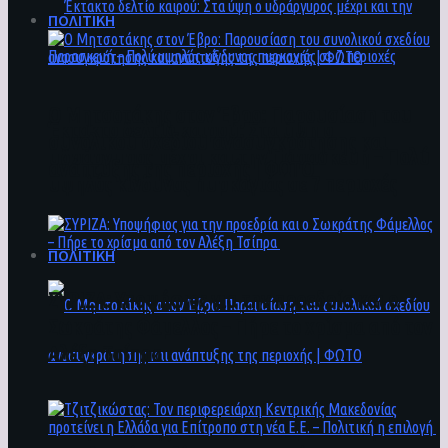
ΠΟΛΙΤΙΚΗ
Ο Μητσοτάκης στον Έβρο: Παρουσίαση του
Έκτακτο δελτίο καιρού: Στα ύψη ο
συνολικού σχεδίου ανασυγκρότησης και
υδράργυρος μέχρι και την Παρασκευή – Πολύ
ανάπτυξης της περιοχής | ΦΩΤΟ
υψηλός κίνδυνος πυρκαγιάς σε 7 περιοχές
ΠΟΛΙΤΙΚΗ
ΣΥΡΙΖΑ: Υποψήφιος για την προεδρία και ο
Σωκράτης Φάμελλος – Πήρε το χρίσμα από τον
Αλέξη Τσίπρα
Ο Μητσοτάκης στον Έβρο: Παρουσίαση του