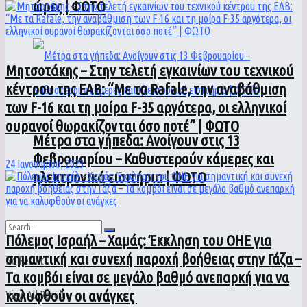
ώρες | ΦΩΤΟ
Μητσοτάκης – Στην τελετή εγκαινίων του τεχνικού
κέντρου της ΕΑΒ: “Με τα Rafale, την αναβάθμιση
των F-16 και τη μοίρα F-35 αργότερα, οι ελληνικοί
ουρανοί θωρακίζονται όσο ποτέ” | ΦΩΤΟ
Μέτρα στα γήπεδα: Ανοίγουν στις 13
Φεβρουαρίου – Καθυστερούν κάμερες και
24 Ιανουαρίου, 2023
ηλεκτρονικά εισιτήρια | ΦΩΤΟ
Πόλεμος Ισραήλ – Χαμάς: Έκκληση του ΟΗΕ για
σημαντική και συνεχή παροχή βοήθειας στην Γάζα –
No Result
Τα κομβόι είναι σε μεγάλο βαθμό ανεπαρκή για να
καλυφθούν οι ανάγκες
View All Result