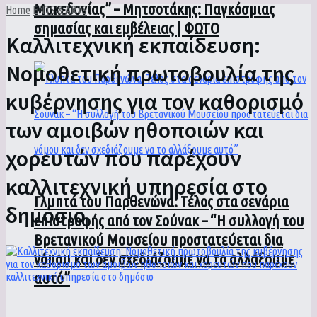
Μακεδονίας” – Μητσοτάκης: Παγκόσμιας
Home
ENTS & ARTS
σημασίας και εμβέλειας | ΦΩΤΟ
Καλλιτεχνική εκπαίδευση:
Νομοθετική πρωτοβουλία της
κυβέρνησης για τον καθορισμό
των αμοιβών ηθοποιών και
χορευτών που παρέχουν
καλλιτεχνική υπηρεσία στο
Γλυπτά του Παρθενώνα: Τέλος στα σενάρια
δημόσιο
επιστροφής από τον Σούνακ – “Η συλλογή του
Βρετανικού Μουσείου προστατεύεται δια
νόμου και δεν σχεδιάζουμε να το αλλάξουμε
αυτό”