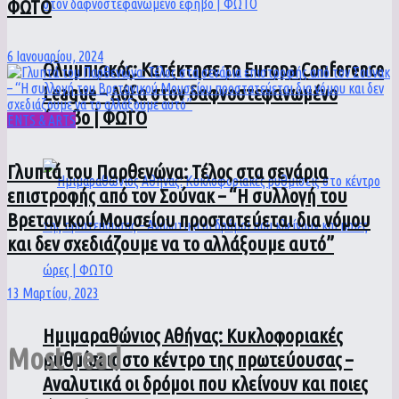
ΦΩΤΟ
6 Ιανουαρίου, 2024
Ολυμπιακός: Κατέκτησε το Europa Conference
League – Δόξα στον δαφνοστεφανωμένο
έφηβο | ΦΩΤΟ
ENTS & ARTS
Γλυπτά του Παρθενώνα: Τέλος στα σενάρια
επιστροφής από τον Σούνακ – “Η συλλογή του
Βρετανικού Μουσείου προστατεύεται δια νόμου
και δεν σχεδιάζουμε να το αλλάξουμε αυτό”
13 Μαρτίου, 2023
Ημιμαραθώνιος Αθήνας: Κυκλοφοριακές
Most read
ρυθμίσεις στο κέντρο της πρωτεύουσας –
Αναλυτικά οι δρόμοι που κλείνουν και ποιες