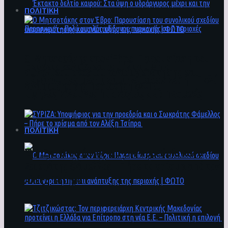
ΠΟΛΙΤΙΚΗ
Ο Μητσοτάκης στον Έβρο: Παρουσίαση του
Έκτακτο δελτίο καιρού: Στα ύψη ο
συνολικού σχεδίου ανασυγκρότησης και
υδράργυρος μέχρι και την Παρασκευή – Πολύ
ανάπτυξης της περιοχής | ΦΩΤΟ
υψηλός κίνδυνος πυρκαγιάς σε 7 περιοχές
ΠΟΛΙΤΙΚΗ
ΣΥΡΙΖΑ: Υποψήφιος για την προεδρία και ο
Σωκράτης Φάμελλος – Πήρε το χρίσμα από τον
Αλέξη Τσίπρα
Ο Μητσοτάκης στον Έβρο: Παρουσίαση του