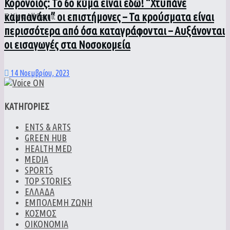
Κορονοϊός: Το 6ο κύμα είναι εδώ! “Χτυπάνε
καμπανάκι” οι επιστήμονες – Τα κρούσματα είναι
View All Result
περισσότερα από όσα καταγράφονται – Αυξάνονται
οι εισαγωγές στα Νοσοκομεία
14 Νοεμβρίου, 2023
ΚΑΤΗΓΟΡΙΕΣ
ENTS & ARTS
GREEN HUB
HEALTH MED
MEDIA
SPORTS
TOP STORIES
ΕΛΛΑΔΑ
ΕΜΠΟΛΕΜΗ ΖΩΝΗ
ΚΟΣΜΟΣ
ΟΙΚΟΝΟΜΙΑ