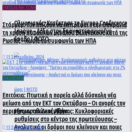
ΕΜΠΟΛΕΜΗ ΖΩΝΗ
Ολυμπιακός: Κατέκτησε το Europa Conference
Στάρμερ: Τον πιέζουν να επιτρέψει στην Ουκρανία
League – Δόξα στον δαφνοστεφανωμένο
τη χρήση πυραύλων μεγάλου βεληνεκούς κατά της
έφηβο | ΦΩΤΟ
Ρωσίας – Χωρίς τη συμφωνία των ΗΠΑ
15 Σεπτεμβρίου, 2024
ΟΙΚΟΝΟΜΙΑ
Επιτόκια: Πτωτική η πορεία αλλά δύσκολη νέα
μείωση από την ΕΚΤ τον Οκτώβριο – Οι αγορές την
περιμένουν τον Δεκέμβριο
Ημιμαραθώνιος Αθήνας: Κυκλοφοριακές
ρυθμίσεις στο κέντρο της πρωτεύουσας –
Αναλυτικά οι δρόμοι που κλείνουν και ποιες
15 Σεπτεμβρίου, 2024