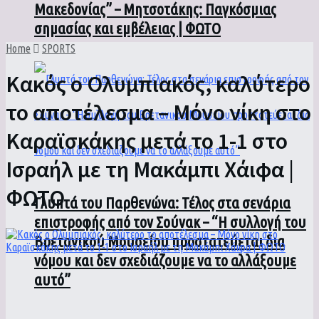
Μακεδονίας” – Μητσοτάκης: Παγκόσμιας
σημασίας και εμβέλειας | ΦΩΤΟ
Home
SPORTS
Κακός ο Ολυμπιακός, καλύτερο
το αποτέλεσμα – Μόνο νίκη στο
Καραϊσκάκης μετά το 1-1 στο
Ισραήλ με τη Μακάμπι Χάιφα |
ΦΩΤΟ
Γλυπτά του Παρθενώνα: Τέλος στα σενάρια
επιστροφής από τον Σούνακ – “Η συλλογή του
Βρετανικού Μουσείου προστατεύεται δια
νόμου και δεν σχεδιάζουμε να το αλλάξουμε
αυτό”