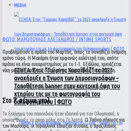
MEDIA
ΦΩΤΟ: ΜΑΡΟΠΟΥΛΟΣ ΑΛΕΞΑΝΔΡΟΣ / INTIME SPORTS
Προβλημάτισε η ομάδα του Μαρτίνς, όπως το συνηθίζει ενάμιση
χρόνο τώρα. Η Μακάμπι ήταν εμφανώς καλύτερή του, οπότε
πρέπει να είναι ευχαριστημένος με το 1-1. Εξάλλου, χρειάζεται
ΕΣΗΕΑ: Έτος “Γιώργος Καραϊβάζ” το 2023
νίκη μόνο με ένα γκολ διαφορά για να πετύχει την πρόκριση.
ανακήρυξε η Ένωση των Δημοσιογράφων –
Τοποθέτησε banner στην κεντρική όψη του
ΦΩΤΟ: ΜΑΡΟΠΟΥΛΟΣ ΑΛΕΞΑΝΔΡΟΣ / INTIME SPORTS
κτηρίου της με τη φωτογραφία του
Στο 7′ πέτυχε γκολ
δολοφονημένου | ΦΩΤΟ
Το ξεκίνημα του παιχνιδιού ήταν ιδανικό για τον Ολυμπιακό, ο
οποίος άνοιξε το σκορ μόλις στο 7ο λεπτό.
Ο Τικίνιο σήκωσε για
τον Μασούρα, οι Ισραηλινοί έδιωξαν άτσαλα, ο Βραζιλιάνος