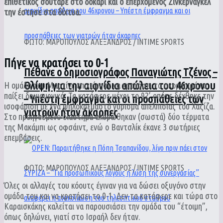
επιθετικός σούταρε στο δοκάρι και ο επερχόμενος Ζινκερνάγκελ
την έστησε στα δίχτυα.
ΦΩΤΟ: ΜΑΡΟΠΟΥΛΟΣ ΑΛΕΞΑΝΔΡΟΣ / INTIME SPORTS
Πήγε να κρατήσει το 0-1
Πέθανε ο δημοσιογράφος Παναγιώτης Τζένος –
Θλίψη για την αιφνίδια απώλεια του 46χρονου
Η ομάδα του Μαρτίνς επιχείρησε να κρατήσει το σκορ παρά να
παίξει δημιουργικά. Τα κατάφερε μέχρι το 92’ οπότε δέχθηκε την
– Υπέστη έμφραγμα και οι προσπάθειες των
ισοφάριση με ένα ψηλοκρεμαστό γύρισμα απελπισίας του Χαζίζα.
γιατρών ήταν άκαρπες
Στο προηγούμενο διάστημα ακυρώθηκαν (σωστά) δύο τέρματα
της Μακάμπι ως οφσάιντ, ενώ ο Βαντσλίκ έκανε 3 σωτήριες
επεμβάσεις.
ΦΩΤΟ: ΜΑΡΟΠΟΥΛΟΣ ΑΛΕΞΑΝΔΡΟΣ / INTIME SPORTS
Όλες οι αλλαγές του κόουτς έγιναν για να δώσει οξυγόνο στην
ομάδα του και να κρατήσει το 0-1. Δεν τα κατάφερε και τώρα στο
Καραισκάκης καλείται να παρουσιάσει την ομάδα του “έτοιμη”,
όπως δηλώνει, γιατί στο Ισραήλ δεν ήταν.