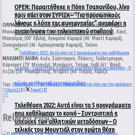
ΟPEN: Παραιτήθηκε η Πόπη Τσαπανίδου, λίγο
πριν πάει στον ΣΥΡΙΖΑ – “Για προσωπικούς
ΦΩΤΟ: ΜΑΡΟΠΟΥΛΟΣ ΑΛΕΞΑΝΔΡΟΣ / INTIME SPORTS
λόγους η λύση της συνεργασίας” αναφέρει η
ΟΛΥΜΠΙΑΚΟΣ:
Βατσλίκ, Βρσάλικο (80′ Παπασταθόπουλος),
ανακοίνωση του τηλεοπτικού σταθμού
Μανωλάς, Σισέ, Ρέαμπτσιουκ, Εμβιλά (72′ Μπουχαλάκης), Κανέ,
Μασούρας (80′ Άβιλα), Αγκιμπού Καμαρά (46′ Μαντί Καμαρά),
Ζινκερνάγκελ (46′ Αμπουμπακάρ Καμαρά), Τικίνιο
ΜΑΚΑΜΠΙ ΧΑΙΦΑ:
Κοέν, Σούντγκρεν, Πλάνιτς, Γκόλντμπεργκ,
Κόρνουντ (79′ Μεναχέμ), Μοχάμεντ, Τσέρικ, Λαβί (61΄ Φανί),
Ατζίλι (50′ Ρουκαβίτσια), Ντάβιντ (60′ Πιερό), Χαρίζα
Tags:
Ολυμπιακός 1-1 με Μακάμπι Χάιφα
Χρειάζεται νίκη για την πρόκριση
Share
234
Tweet
147
Τηλεθέαση 2022: Αυτά είναι τα 5 προγράμματα
που καθήλωσαν το κοινό – Συντριπτική η
Related
Posts
υπεροχή των αθλητικών μεταδόσεων – Ο
τελικός του Μουντιάλ στην πρώτη θέση