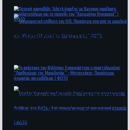
άνθρωποι ενδέχεται να έχουν πέσει στο ποτάμι
Πατρινό καρναβάλι: Τελετή έναρξης με
Baroque παρέλαση, σοκολατοπόλεμο και το
παιχνίδι του “Κρυμμένου Θησαυρού” | ΦΩΤΟ
Τρομοκρατική επίθεση του ΙSIS: Παγκόσμιο
σοκ από το μακελειό στη Μόσχα – 133 νεκροί
και 152 τραυματίες | ΦΩΤΟ
To ανάκτορο του Φιλίππου: Εγκαινιάστηκε ο
αναστηλωμένος “Παρθενώνας της
Μακεδονίας” – Μητσοτάκης: Παγκόσμιας
σημασίας και εμβέλειας | ΦΩΤΟ