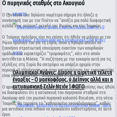
Ο πυρηνικός σταθμός στο Ακουγιού
SPORTS
Ο Ερντογάν είχε δηλώσει νωρίτερα σήμερα ότι ήλπιζε η
συνάντησή του με τον Πούτιν να “ανοίξει μια πολύ διαφορετική
σελίδα στις σχέσεις” μεταξύ της Ρωσίας και της Τουρκίας.
Ο Τούρκος πρόεδρος είχε πει επίσης ότι ήθελε να μιλήσει με τον
Ρώσο ομόλογό του για τη Συρία, όπου η Άγκυρα απειλεί να
ξεκινήσει στρατιωτική επιχείρηση εναντίον των κουρδικών
ομάδων που χαρακτηρίζει “τρομοκράτες”, κάτι στο οποίο
αντιτίθεται η Μόσχα. “Η συζήτηση με την ευκαιρία αυτή για τις
εξελίξεις στη Συρία θα επιτρέψει να υπάρξει ηρεμία στην
περιοχή. Η αλληλεγγύη μας στην καταπολέμηση της τρομοκρατίας
Ολυμπιακοί Αγώνες: Δίχασε η αιρετική τελετή
είναι πολύ σημαντική”, υπογράμμισε ο Ερντογάν.
έναρξης – Ο μασκοφόρος, ο Δείπνος αλλά και η
εντυπωσιακή Σελίν Ντιόν | ΦΩΤΟ
Ο αρχηγός του τουρκικού κράτους είχε δηλώσει επίσης πως ήθελε
να διασφαλίσει ότι η κατασκευή του πυρηνικού σταθμού στο
Ακούγιου από τον ρωσικό πυρηνικό κολοσσό Rosatom, στη νότια
Τουρκία, θα τηρούσε το “καθορισμένο χρονοδιάγραμμα”, καθώς
μια αντιδικία είναι πιθανό να προκαλέσει καθυστερήσεις σε αυτό
έργο.