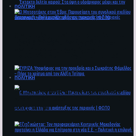
ΠΟΛΙΤΙΚΗ
Ο Μητσοτάκης στον Έβρο: Παρουσίαση του
Έκτακτο δελτίο καιρού: Στα ύψη ο
συνολικού σχεδίου ανασυγκρότησης και
υδράργυρος μέχρι και την Παρασκευή – Πολύ
ανάπτυξης της περιοχής | ΦΩΤΟ
υψηλός κίνδυνος πυρκαγιάς σε 7 περιοχές
ΠΟΛΙΤΙΚΗ
ΣΥΡΙΖΑ: Υποψήφιος για την προεδρία και ο
Σωκράτης Φάμελλος – Πήρε το χρίσμα από τον
Αλέξη Τσίπρα
Ο Μητσοτάκης στον Έβρο: Παρουσίαση του