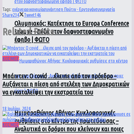
Tags:
ενέργεια
οικονομία
συνάντηση Πούτιν - Ερντογάν
συνεργασία
Share
234
Tweet
146
Ολυμπιακός: Κατέκτησε το Europa Conference
Related
Posts
League – Δόξα στον δαφνοστεφανωμένο
έφηβο | ΦΩΤΟ
ΚΟΣΜΟΣ
Μπάιντεν: Ο covid …έλειπε από τον πρόεδρο –
Αυξάνεται η πίεση από στελέχη των Δημοκρατικών
να εγκαταλείψει την εκστρατεία του
18 Ιουλίου, 2024
Ημιμαραθώνιος Αθήνας: Κυκλοφοριακές
ρυθμίσεις στο κέντρο της πρωτεύουσας –
ΚΟΣΜΟΣ
Αναλυτικά οι δρόμοι που κλείνουν και ποιες