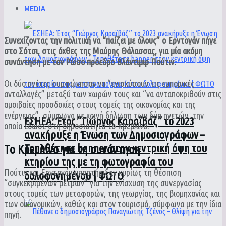
MEDIA
Συνεχίζοντας την πολιτική να “παίζει με όλους” ο Ερντογάν πήγε
στο Σότσι, στις όχθες της Μαύρης Θάλασσας, για μία ακόμη
συνάντηση με τον Ρώσο πρόεδρο Βλάντιμιρ Πούτιν.
Οι δύο ηγέτες συμφώνησαν να “ενισχύσουν τις εμπορικές
ανταλλαγές” μεταξύ των χωρών τους και “να ανταποκριθούν στις
αμοιβαίες προσδοκίες στους τομείς της οικονομίας και της
ενέργειας”, σύμφωνα με κοινή δήλωση των δύο ηγετών, την
ΕΣΗΕΑ: Έτος “Γιώργος Καραϊβάζ” το 2023
οποία έδωσε στη δημοσιότητα το Κρεμλίνο.
ανακήρυξε η Ένωση των Δημοσιογράφων –
Τοποθέτησε banner στην κεντρική όψη του
Το Κρεμλίνο για τη συνάντηση
κτηρίου της με τη φωτογραφία του
Πούτιν και Ερντογάν υποστήριξαν κυρίως τη θέσπιση
δολοφονημένου | ΦΩΤΟ
“συγκεκριμένων μέτρων” για την ενίσχυση της συνεργασίας
στους τομείς των μεταφορών, της γεωργίας, της βιομηχανίας και
των οικονομικών, καθώς και στον τουρισμό, σύμφωνα με την ίδια
πηγή.