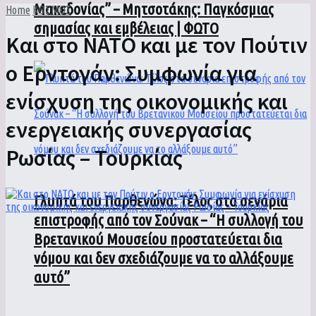
Μακεδονίας” – Μητσοτάκης: Παγκόσμιας
Home
ΚΟΣΜΟΣ
σημασίας και εμβέλειας | ΦΩΤΟ
Και στο ΝΑΤΟ και με τον Πούτιν
ο Ερντογάν: Συμφωνία για
ενίσχυση της οικονομικής και
ενεργειακής συνεργασίας
Ρωσίας – Τουρκίας
Γλυπτά του Παρθενώνα: Τέλος στα σενάρια
επιστροφής από τον Σούνακ – “Η συλλογή του
Βρετανικού Μουσείου προστατεύεται δια
νόμου και δεν σχεδιάζουμε να το αλλάξουμε
αυτό”