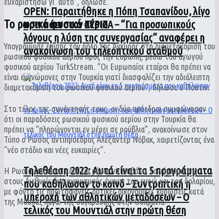
ευχαριστήσω γι’ αυτό”, δήλωσε.
ΟPEN: Παραιτήθηκε η Πόπη Τσαπανίδου, λίγο
Το ρωσικό φυσικό αέριο
πριν πάει στον ΣΥΡΙΖΑ – “Για προσωπικούς
λόγους η λύση της συνεργασίας” αναφέρει η
Υπογράμμισε επίσης τον ρόλο της Άγκυρας στη διαμετακόμιση του
ανακοίνωση του τηλεοπτικού σταθμού
ρωσικού φυσικού αερίου προς την Ευρώπη, μέσω του αγωγού
φυσικού αερίου TurkStream. “Οι Ευρωπαίοι εταίροι θα πρέπει να
είναι ευγνώμονες στην Τουρκία γιατί διασφαλίζει την αδιάλειπτη
διαμετακόμιση του ρωσικού φυσικού αερίου”, δήλωσε ο Πούτιν.
Στο τέλος της συνάντησής τους, οι δύο πρόεδροι συμφώνησαν
ότι οι παραδόσεις ρωσικού φυσικού αερίου στην Τουρκία θα
πρέπει να “πληρώνονται εν μέρει σε ρούβλια”, ανακοίνωσε στον
Τύπο ο Ρώσος αντιπρόεδρος Αλεξάντερ Νόβακ, χαιρετίζοντας ένα
“νέο στάδιο και νέες ευκαιρίες”.
Τηλεθέαση 2022: Αυτά είναι τα 5 προγράμματα
Η Ρωσία επιδιώκει εδώ και μήνες να επιβάλει το νόμισμά της
στους διεθνείς διακανονισμούς έναντι του ευρώ και του δολαρίου,
που καθήλωσαν το κοινό – Συντριπτική η
με φόντο τις πρωτοφανείς δυτικές οικονομικές κυρώσεις κατά
υπεροχή των αθλητικών μεταδόσεων – Ο
της Μόσχας λόγω της σύγκρουσης στην Ουκρανία.
τελικός του Μουντιάλ στην πρώτη θέση