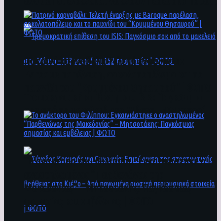
άνθρωποι ενδέχεται να έχουν πέσει στο ποτάμι
Πατρινό καρναβάλι: Τελετή έναρξης με
Baroque παρέλαση, σοκολατοπόλεμο και το
παιχνίδι του “Κρυμμένου Θησαυρού” | ΦΩΤΟ
Τρομοκρατική επίθεση του ΙSIS: Παγκόσμιο
σοκ από το μακελειό στη Μόσχα – 133 νεκροί
και 152 τραυματίες | ΦΩΤΟ
To ανάκτορο του Φιλίππου: Εγκαινιάστηκε ο
αναστηλωμένος “Παρθενώνας της
Μακεδονίας” – Μητσοτάκης: Παγκόσμιας
σημασίας και εμβέλειας | ΦΩΤΟ