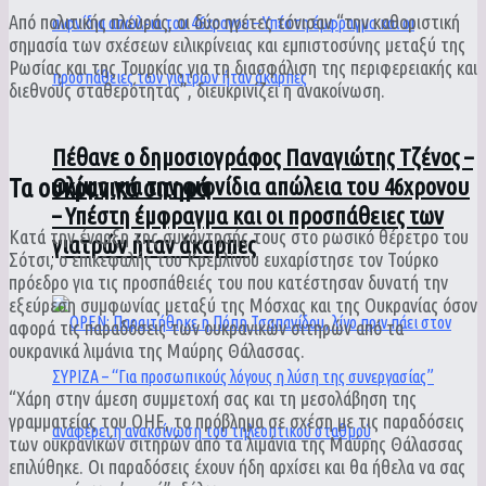
Από πολιτικής πλευράς, οι δύο ηγέτες τόνισαν “την καθοριστική
σημασία των σχέσεων ειλικρίνειας και εμπιστοσύνης μεταξύ της
Ρωσίας και της Τουρκίας για τη διασφάλιση της περιφερειακής και
διεθνούς σταθερότητας”, διευκρινίζει η ανακοίνωση.
Πέθανε ο δημοσιογράφος Παναγιώτης Τζένος –
Θλίψη για την αιφνίδια απώλεια του 46χρονου
Τα ουκρανικά σιτηρά
– Υπέστη έμφραγμα και οι προσπάθειες των
Κατά την έναρξη της συνάντησής τους στο ρωσικό θέρετρο του
γιατρών ήταν άκαρπες
Σότσι, ο επικεφαλής του Κρεμλίνου ευχαρίστησε τον Τούρκο
πρόεδρο για τις προσπάθειές του που κατέστησαν δυνατή την
εξεύρεση συμφωνίας μεταξύ της Μόσχας και της Ουκρανίας όσον
αφορά τις παραδόσεις των ουκρανικών σιτηρών από τα
ουκρανικά λιμάνια της Μαύρης Θάλασσας.
“Χάρη στην άμεση συμμετοχή σας και τη μεσολάβηση της
γραμματείας του ΟΗΕ, το πρόβλημα σε σχέση με τις παραδόσεις
των ουκρανικών σιτηρών από τα λιμάνια της Μαύρης Θάλασσας
επιλύθηκε. Οι παραδόσεις έχουν ήδη αρχίσει και θα ήθελα να σας