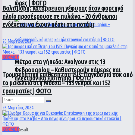
ώρες | ΦΩΤΟ
Βαλτιμόρη: Κατάρρευση γέφυρας όταν φορτηγό
πλοίο προσέκρουσε σε πυλώνα – 20 άνθρωποι
ενδέχεται να έχουν πέσει στο ποτάμι
26 Μαρτίου, 2024
ΚΟΣΜΟΣ
Μέτρα στα γήπεδα: Ανοίγουν στις 13
Φεβρουαρίου – Καθυστερούν κάμερες και
Τρομοκρατική επίθεση του ΙSIS: Παγκόσμιο σοκ από
ηλεκτρονικά εισιτήρια | ΦΩΤΟ
το μακελειό στη Μόσχα – 133 νεκροί και 152
τραυματίες | ΦΩΤΟ
26 Μαρτίου, 2024
No Result
ΚΟΣΜΟΣ
View All Result