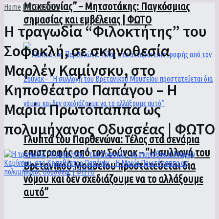
Μακεδονίας” – Μητσοτάκης: Παγκόσμιας
Home
ENTS & ARTS
σημασίας και εμβέλειας | ΦΩΤΟ
Η τραγωδία “Φιλοκτήτης” του
Σοφοκλή, σε σκηνοθεσία
Μαρλέν Καμίνσκυ, στο
Κηποθέατρο Παπάγου – Η
Μαρία Πρωτόπαππα ως
πολυμήχανος Οδυσσέας | ΦΩΤΟ
Γλυπτά του Παρθενώνα: Τέλος στα σενάρια
επιστροφής από τον Σούνακ – “Η συλλογή του
Βρετανικού Μουσείου προστατεύεται δια
νόμου και δεν σχεδιάζουμε να το αλλάξουμε
αυτό”