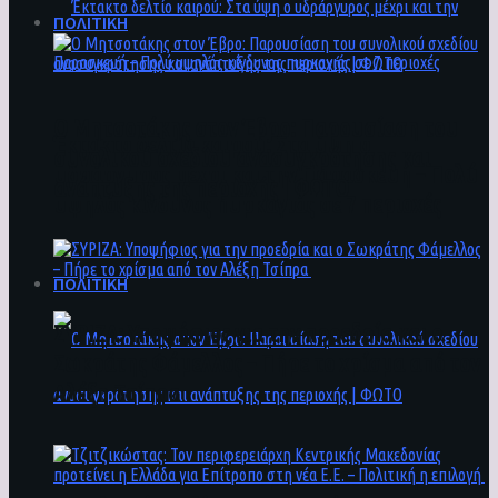
ΠΟΛΙΤΙΚΗ
Ο Μητσοτάκης στον Έβρο: Παρουσίαση του
Έκτακτο δελτίο καιρού: Στα ύψη ο
συνολικού σχεδίου ανασυγκρότησης και
υδράργυρος μέχρι και την Παρασκευή – Πολύ
ανάπτυξης της περιοχής | ΦΩΤΟ
υψηλός κίνδυνος πυρκαγιάς σε 7 περιοχές
ΠΟΛΙΤΙΚΗ
ΣΥΡΙΖΑ: Υποψήφιος για την προεδρία και ο
Σωκράτης Φάμελλος – Πήρε το χρίσμα από τον
Αλέξη Τσίπρα
Ο Μητσοτάκης στον Έβρο: Παρουσίαση του