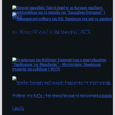
άνθρωποι ενδέχεται να έχουν πέσει στο ποτάμι
Πατρινό καρναβάλι: Τελετή έναρξης με
Baroque παρέλαση, σοκολατοπόλεμο και το
παιχνίδι του “Κρυμμένου Θησαυρού” | ΦΩΤΟ
Τρομοκρατική επίθεση του ΙSIS: Παγκόσμιο
σοκ από το μακελειό στη Μόσχα – 133 νεκροί
και 152 τραυματίες | ΦΩΤΟ
To ανάκτορο του Φιλίππου: Εγκαινιάστηκε ο
αναστηλωμένος “Παρθενώνας της
Μακεδονίας” – Μητσοτάκης: Παγκόσμιας
σημασίας και εμβέλειας | ΦΩΤΟ