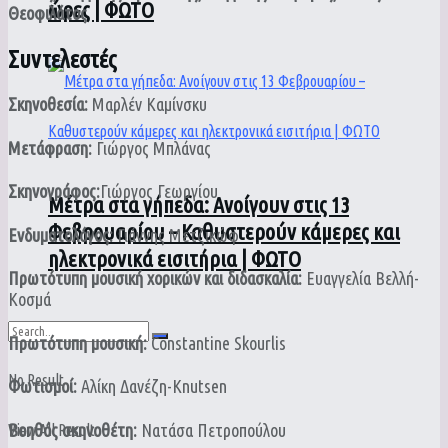
ώρες | ΦΩΤΟ
Θεοφιλάτος
Συντελεστές
Σκηνοθεσία:
Μαρλέν Καμίνσκυ
Μετάφραση:
Γιώργος Μπλάνας
Σκηνογράφος:
Γιώργος Γεωργίου
Μέτρα στα γήπεδα: Ανοίγουν στις 13
Φεβρουαρίου – Καθυστερούν κάμερες και
Ενδυματολόγος:
Γιάννης Μετζικώφ
ηλεκτρονικά εισιτήρια | ΦΩΤΟ
Πρωτότυπη μουσική χορικών και διδασκαλία:
Ευαγγελία Βελλή-
Κοσμά
Πρωτότυπη μουσική:
Constantine Skourlis
No Result
Φωτισμοί:
Αλίκη Δανέζη-Knutsen
Βοηθός σκηνοθέτη:
Νατάσα Πετροπούλου
View All Result