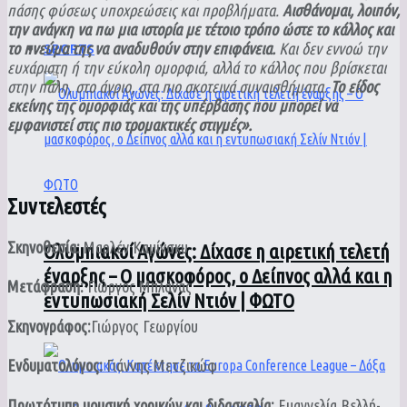
πάσης φύσεως υποχρεώσεις και προβλήματα.
Αισθάνομαι, λοιπόν,
την ανάγκη να πω μια ιστορία με τέτοιο τρόπο ώστε το κάλλος και
το πνεύμα της να αναδυθούν στην επιφάνεια.
Και δεν εννοώ την
SPORTS
ευχάριστη ή την εύκολη ομορφιά, αλλά το κάλλος που βρίσκεται
στην πάλη, στο άγριο, στα πιο σκοτεινά συναισθήματα.
Το είδος
εκείνης της ομορφιάς και της υπέρβασης που μπορεί να
εμφανιστεί στις πιο τρομακτικές στιγμές».
Συντελεστές
Σκηνοθεσία:
Μαρλέν Καμίνσκυ
Ολυμπιακοί Αγώνες: Δίχασε η αιρετική τελετή
έναρξης – Ο μασκοφόρος, ο Δείπνος αλλά και η
Μετάφραση:
Γιώργος Μπλάνας
εντυπωσιακή Σελίν Ντιόν | ΦΩΤΟ
Σκηνογράφος:
Γιώργος Γεωργίου
Ενδυματολόγος:
Γιάννης Μετζικώφ
Πρωτότυπη μουσική χορικών και διδασκαλία:
Ευαγγελία Βελλή-