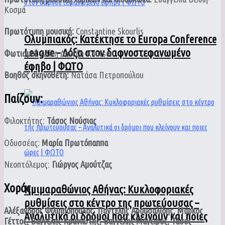
Κοσμά
Πρωτότυπη μουσική:
Constantine Skourlis
Ολυμπιακός: Κατέκτησε το Europa Conference
League – Δόξα στον δαφνοστεφανωμένο
Φωτισμοί:
Αλίκη Δανέζη-Knutsen
έφηβο | ΦΩΤΟ
Βοηθός σκηνοθέτη:
Νατάσα Πετροπούλου
Παίζουν:
Φιλοκτήτης:
Τάσος Νούσιας
Οδυσσέας:
Μαρία Πρωτόπαππα
Νεοπτόλεμος:
Γιώργος Αμούτζας
Χορός
Ημιμαραθώνιος Αθήνας: Κυκλοφοριακές
ρυθμίσεις στο κέντρο της πρωτεύουσας –
Αλέξανδρος Φιλιππόπουλος
,
Παντελής Αρουσαλίδης,
Μάρκος
Αναλυτικά οι δρόμοι που κλείνουν και ποιες
Γέττος,
Βαγγέλης Κρανιώτης,
Βαγγέλης Μάγειρος,
Τάσος