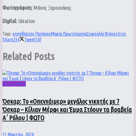
Φωτογράφιση:
Μάνος Ξηρουχάκης
Digital:
Ideation
Tags:
κηποθέατρο Παπάγου
Μαρία Πρωτόπαππα
Σοφοκλής
Φιλοκτήτης
Share
234
Tweet
147
Related
Posts
ENTS & ARTS
Όσκαρ: Το «Οπενχάιμερ» μεγάλος νικητής με 7
Όσκαρ – Κίλιαν Μέρφι και Έμμα Στόουν τα βραβεία
Α΄ Ρόλου | ΦΩΤΟ
11 Μαρτίου, 2024