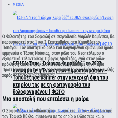
MEDIA
Ο Φιλοκτήτης του Σοφοκλή σε σκηνοθεσία Μαρλέν Καμίνσκυ, θα
παρουσιαστεί στις 1 και 2 Σεπτεμβρίου στο Κηποθέατρο
Παπάγου. Τον απαιτητικό ρόλο του πληγωμένου ομώνυμου ήρωα
ερμηνεύει ο
Τάσος Νούσιας
, στον ρόλο του Νεοπτόλεμου ο
εξαιρετικά ταλαντούχος
Γιώργος Αμούτζας
, ενώ στον ρόλο-
ΕΣΗΕΑ: Έτος “Γιώργος Καραϊβάζ” το 2023
πρόκληση του πολυμήχανου Οδυσσέα βρίσκουμε την
Μαρία
Πρωτόπαππα
. Τους τρεις πρωταγωνιστές συνοδεύει ένας 6μελής
ανακήρυξε η Ένωση των Δημοσιογράφων –
χορός ταλαντούχων ηθοποιών.
Τοποθέτησε banner στην κεντρική όψη του
κτηρίου της με τη φωτογραφία του
δολοφονημένου | ΦΩΤΟ
Μια αποστολή που επιτάσσει η μοίρα
Ο Σοφοκλής
στον
«Φιλοκτήτη»
δραματοποιεί ένα επεισόδιο από
τον
Τρωικό Κύκλο
, σύμφωνα με το οποίο ο Οδυσσέας και ο