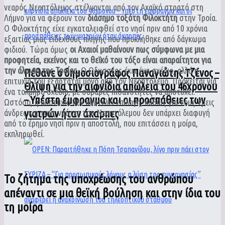
νεαρός Νεοπτόλεμος στέλνονται από τον Αχαϊκό στρατό στη
Λήμνο για να φέρουν τον
διάσημο τοξότη Φιλοκτήτη
στην Τροία.
Ο Φιλοκτήτης είχε εγκαταλειφθεί στο νησί πριν από 10 χρόνια
εξαιτίας μιας ειδεχθούς πληγής που προκλήθηκε από δάγκωμα
φιδιού. Τώρα όμως
οι Αχαιοί μαθαίνουν πως σύμφωνα με μια
προφητεία, εκείνος και το θεϊκό του τόξο είναι απαραίτητοι για
την άλωση της Τροίας.
Ο Οδυσσέας έχει ένα σχέδιο, αλλά η
Πέθανε ο δημοσιογράφος Παναγιώτης Τζένος –
επιτυχία του εξαρτάται μόνο από τον Νεοπτόλεμο. Πρόκειται για
Θλίψη για την αιφνίδια απώλεια του 46χρονου
ένα τολμηρό σχέδιο, με σοβαρές πιθανότητες να αποτύχει.
– Υπέστη έμφραγμα και οι προσπάθειες των
Ωστόσο, η αποτυχία δεν αποτελεί επιλογή, καθώς για τους τρεις
γιατρών ήταν άκαρπες
άνδρες και τους ναύτες του Νεοπτόλεμου δεν υπάρχει διαφυγή
από το έρημο νησί πριν η αποστολή, που επιτάσσει η μοίρα,
εκπληρωθεί.
Το ζήτημα της υποχρέωσης του ανθρώπου
απέναντι σε μια θεϊκή βούληση και στην ίδια του
τη μοίρα