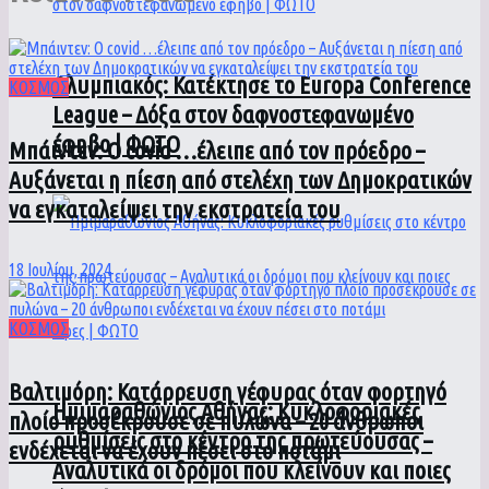
Ολυμπιακός: Κατέκτησε το Europa Conference
ΚΟΣΜΟΣ
League – Δόξα στον δαφνοστεφανωμένο
έφηβο | ΦΩΤΟ
Μπάιντεν: Ο covid …έλειπε από τον πρόεδρο –
Αυξάνεται η πίεση από στελέχη των Δημοκρατικών
να εγκαταλείψει την εκστρατεία του
18 Ιουλίου, 2024
ΚΟΣΜΟΣ
Βαλτιμόρη: Κατάρρευση γέφυρας όταν φορτηγό
Ημιμαραθώνιος Αθήνας: Κυκλοφοριακές
πλοίο προσέκρουσε σε πυλώνα – 20 άνθρωποι
ρυθμίσεις στο κέντρο της πρωτεύουσας –
ενδέχεται να έχουν πέσει στο ποτάμι
Αναλυτικά οι δρόμοι που κλείνουν και ποιες