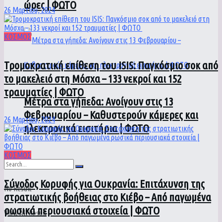
ώρες | ΦΩΤΟ
26 Μαρτίου, 2024
ΚΟΣΜΟΣ
Τρομοκρατική επίθεση του ΙSIS: Παγκόσμιο σοκ από
το μακελειό στη Μόσχα – 133 νεκροί και 152
τραυματίες | ΦΩΤΟ
Μέτρα στα γήπεδα: Ανοίγουν στις 13
Φεβρουαρίου – Καθυστερούν κάμερες και
26 Μαρτίου, 2024
ηλεκτρονικά εισιτήρια | ΦΩΤΟ
ΚΟΣΜΟΣ
Σύνοδος Κορυφής για Ουκρανία: Επιτάχυνση της
No Result
στρατιωτικής βοήθειας στο Κιέβο – Από παγωμένα
ρωσικά περιουσιακά στοιχεία | ΦΩΤΟ
View All Result