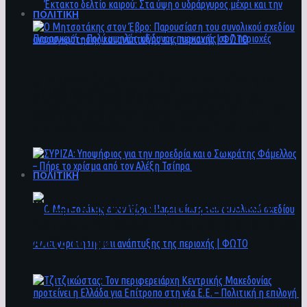
ΠΟΛΙΤΙΚΗ
Ο Μητσοτάκης στον Έβρο: Παρουσίαση του
Έκτακτο δελτίο καιρού: Στα ύψη ο
συνολικού σχεδίου ανασυγκρότησης και
υδράργυρος μέχρι και την Παρασκευή – Πολύ
ανάπτυξης της περιοχής | ΦΩΤΟ
υψηλός κίνδυνος πυρκαγιάς σε 7 περιοχές
ΠΟΛΙΤΙΚΗ
ΣΥΡΙΖΑ: Υποψήφιος για την προεδρία και ο
Σωκράτης Φάμελλος – Πήρε το χρίσμα από τον
Αλέξη Τσίπρα
Ο Μητσοτάκης στον Έβρο: Παρουσίαση του