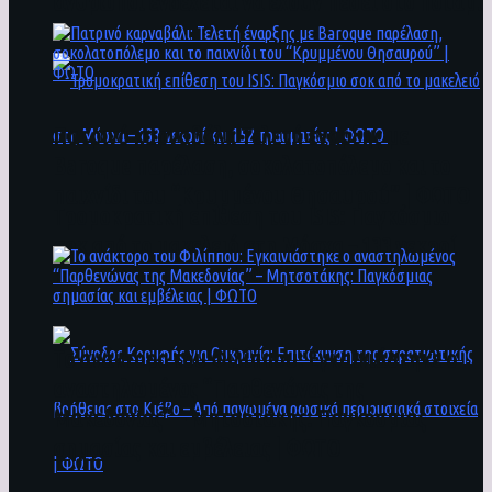
άνθρωποι ενδέχεται να έχουν πέσει στο ποτάμι
Πατρινό καρναβάλι: Τελετή έναρξης με
Baroque παρέλαση, σοκολατοπόλεμο και το
παιχνίδι του “Κρυμμένου Θησαυρού” | ΦΩΤΟ
Τρομοκρατική επίθεση του ΙSIS: Παγκόσμιο
σοκ από το μακελειό στη Μόσχα – 133 νεκροί
και 152 τραυματίες | ΦΩΤΟ
To ανάκτορο του Φιλίππου: Εγκαινιάστηκε ο
αναστηλωμένος “Παρθενώνας της
Μακεδονίας” – Μητσοτάκης: Παγκόσμιας
σημασίας και εμβέλειας | ΦΩΤΟ