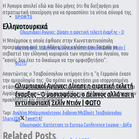
Η Άγκυρα απειλεί εδώ και δύο μήνες ότι θα διεξαγάγει μια
στρατιωτική επιχείρηση για να προασπίσει τα νότια σύνορά της.
SPORTS
Ελληνοτουρκικά
Η Μπέρμποκ η οποία έφθασε στην Κωνσταντινούπολη
προερχόμενη από την Αθήνα, είχε καλέσει την Τουρκία να
σεβαστεί την ελληνική κυριαρχία των νησιών του Αιγαίου, που
“κανείς δεν έχει το δικαίωμα να την αμφισβητήσει”.
Απαντώντας ο Τσαβούσογλου εκτίμησε ότι η “η Γερμανία έχασε
την αμεροληψία της. Θα πρέπει να κρατήσει μια ισορροπημένη
Ολυμπιακοί Αγώνες: Δίχασε η αιρετική τελετή
στάση όσον αφορά τα θέματα της Ανατολικής Μεσογείου και του
Αιγαίου και να μην παίζει το παιχνίδι των ελληνικών και κυπριακών
έναρξης – Ο μασκοφόρος, ο Δείπνος αλλά και η
προκλήσεων και προπαγάνδας”.
εντυπωσιακή Σελίν Ντιόν | ΦΩΤΟ
Tags:
Αναλένα Μπέρμποκ
έντονος διάλογος
Μεβλούτ Τσαβούσογλου
Share
234
Tweet
147
Related
Posts