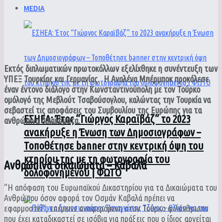
MEDIA
Εκτός διπλωματικών πρωτοκόλλων εξελίχθηκε η συνέντευξη των
ΥΠΕΞ Τουρκίας και Γερμανίας.
Η Αναλένα Μπέρμποκ προκάλεσε
έναν έντονο διάλογο στην Κωνσταντινούπολη με τον Τούρκο
ομόλογό της Μεβλούτ Τσαβούσογλου, καλώντας την Τουρκία να
σεβαστεί τις αποφάσεις του Συμβουλίου της Ευρώπης για τα
ΕΣΗΕΑ: Έτος “Γιώργος Καραϊβάζ” το 2023
ανθρώπινα δικαιώματα.
ανακήρυξε η Ένωση των Δημοσιογράφων –
Τοποθέτησε banner στην κεντρική όψη του
κτηρίου της με τη φωτογραφία του
Ανθρώπινα δικαιώματα – Καβαλά
δολοφονημένου | ΦΩΤΟ
“Η απόφαση του Ευρωπαϊκού Δικαστηρίου για τα Δικαιώματα του
Ανθρώπου όσον αφορά τον Οσμάν Καβαλά πρέπει να
εφαρμοστεί”, επέμεινε αναφερόμενη στον Τούρκο φιλάνθρωπο
που έχει καταδικαστεί σε ισόβια για πράξεις που ο ίδιος αρνείται