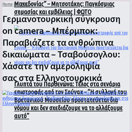
Μακεδονίας” – Μητσοτάκης: Παγκόσμιας
Home
ΚΟΣΜΟΣ
σημασίας και εμβέλειας | ΦΩΤΟ
Γερμανοτουρκική σύγκρουση
on camera – Μπέρμποκ:
Παραβιάζετε τα ανθρώπινα
δικαιώματα – Τσαβούσογλου:
Χάσατε την αμεροληψία
σας στα Ελληνοτουρκικά
Γλυπτά του Παρθενώνα: Τέλος στα σενάρια
επιστροφής από τον Σούνακ – “Η συλλογή του
Βρετανικού Μουσείου προστατεύεται δια
νόμου και δεν σχεδιάζουμε να το αλλάξουμε
αυτό”