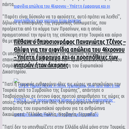
πάντα.
“Παρότι είναι δύσκολο να το ακούσετε, αυτό πρέπει να λεχθεί”,
δήλωσε η επικεφαλής της γερμανικής διπλωματίας, που
προέρχεται από το κόμμα των Πρασίνων, και η οποία
πραγματοποιεί την πρώτη της επίσκεψη στην Τουρκία και αύριο
θα μεταβεί στην Άγκυρα.
Πέθανε ο δημοσιογράφος Παναγιώτης Τζένος –
Θλίψη για την αιφνίδια απώλεια του 46χρονου
Οι υπεύθυνοι του Συμβουλίου της Ευρώπης έχουν ζητήσει
– Υπέστη έμφραγμα και οι προσπάθειες των
επανειλημμένα από την Άγκυρα την “άμεση απελευθέρωση” του
γιατρών ήταν άκαρπες
Οσμάν Καβαλά, έπειτα από απόφαση του Ευρωπαϊκού
Δικαστηρίου.
“Γιατί η Γερμανία ενθαρρύνει όλες τις χώρες να αποκλείουν την
Τουρκία από το Συμβούλιο της Ευρώπης”, απάντησε ο
Τσαβούσογλου σε έντονο ύφος προτού απαριθμήσει τις χώρες οι
οποίες, σύμφωνα με τον ίδιο, δεν συμμορφώνονται με τις
αποφάσεις του ευρωπαϊκού οργάνου για τα ανθρώπινα
δικαιώματα: “Ελλάδα, Γαλλία, Νορβηγία, Γερμανία”.
“Γιατί δεν το υπενθυμίζετε στην Ελλάδα αλλά μόνο στην Τουρκία;