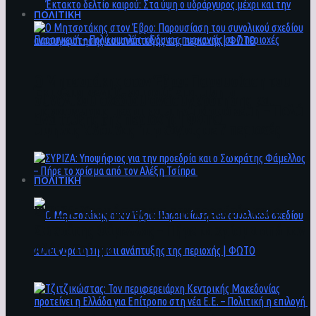
ΠΟΛΙΤΙΚΗ
Ο Μητσοτάκης στον Έβρο: Παρουσίαση του
Έκτακτο δελτίο καιρού: Στα ύψη ο
συνολικού σχεδίου ανασυγκρότησης και
υδράργυρος μέχρι και την Παρασκευή – Πολύ
ανάπτυξης της περιοχής | ΦΩΤΟ
υψηλός κίνδυνος πυρκαγιάς σε 7 περιοχές
ΠΟΛΙΤΙΚΗ
ΣΥΡΙΖΑ: Υποψήφιος για την προεδρία και ο
Σωκράτης Φάμελλος – Πήρε το χρίσμα από τον
Αλέξη Τσίπρα
Ο Μητσοτάκης στον Έβρο: Παρουσίαση του