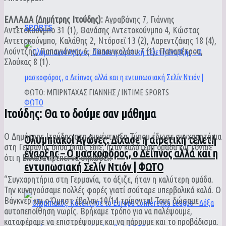
ΕΛΛΑΔΑ (Δημήτρης Ιτούδης):
Αγραβάνης 7, Γιάννης
SPORTS
Αντετοκούνμπο 31 (1), Θανάσης Αντετοκούνμπο 4, Κώστας
Αντετοκούνμπο, Καλάθης 2, Ντόρσεϊ 13 (2), Λαρεντζάκης 18 (4),
Λούντζης, Παπαγιάννης 6, Παπανικολάου 7 (1), Παπαπέτρου,
Σλούκας 8 (1).
ΦΩΤΟ: ΜΠΙΡΝΤΑΧΑΣ ΓΙΑΝΝΗΣ / INTIME SPORTS
Iτούδης: Θα το δούμε σαν μάθημα
Ο Δημήτρης Ιτούδης στη συνέντευξη Τύπου έδωσε συγχαρητήρια
Ολυμπιακοί Αγώνες: Δίχασε η αιρετική τελετή
στη Γερμανία, όπου όπως είπε, ήταν καλύτερη ομάδα και τόνισε
έναρξης – Ο μασκοφόρος, ο Δείπνος αλλά και η
ότι η Ελλάδα πρέπει να σηκωθεί!
εντυπωσιακή Σελίν Ντιόν | ΦΩΤΟ
“Συγχαρητήρια στη Γερμανία, το άξιζε, ήταν η καλύτερη ομάδα.
Την κυνηγούσαμε πολλές φορές γιατί σούταρε υπερβολικά καλά. Ο
Βάγκνερ και ο Όμπστ έβαλαν 10/14 τρίποντα! Τους δώσαμε
αυτοπεποίθηση νωρίς. Βρήκαμε τρόπο για να παλέψουμε,
καταφέραμε να επιστρέψουμε και να πάρουμε και το προβάδισμα.