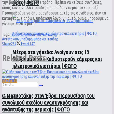
ώρες | ΦΩΤΟ
την βοηθήσουν με κάθε τρόπο. Πρέπει να χτίσεις συνήθειες,
όπως κάνουν άλλες ομάδες που παίζουν περισσότερο μαζί.
Προσπαθούμε να δημιουργήσουμε αυτές τις συνήθειες. Δεν τα
καταφέραμε απόψε, υπάρχουν λόγοι γι’ αυτό, όμως μπορούμε να
γίνουμε καλύτεροι”.
Tags:
Γερμανία-Ελλάδα: 107-96
Γιάννης
Αντετοκούνμπο
Ευρωμπάσκετ
Ιτουδης
Share
234
Tweet
147
Μέτρα στα γήπεδα: Ανοίγουν στις 13
Related
Posts
Φεβρουαρίου – Καθυστερούν κάμερες και
ηλεκτρονικά εισιτήρια | ΦΩΤΟ
ΠΟΛΙΤΙΚΗ
Ο Μητσοτάκης στον Έβρο: Παρουσίαση του
No Result
συνολικού σχεδίου ανασυγκρότησης και
ανάπτυξης της περιοχής | ΦΩΤΟ
View All Result