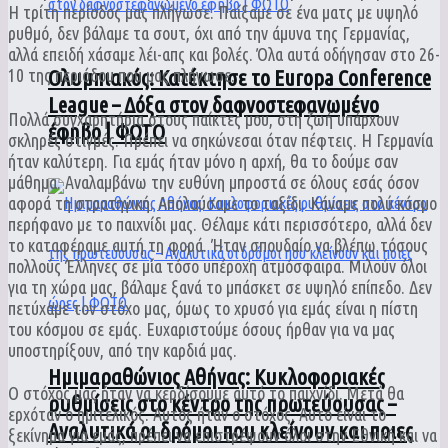
Η τρίτη περίοδος μας πλήγωσε. Παίξαμε σε ένα ματς με υψηλό
ρυθμό, δεν βάλαμε τα σουτ, όχι από την άμυνα της Γερμανίας,
αλλά επειδή χάσαμε λέι-απς και βολές. Όλα αυτά οδήγησαν στο 26-
10 της περιόδου που μας πλήγωσε.
Ολυμπιακός: Κατέκτησε το Europa Conference
League – Δόξα στον δαφνοστεφανωμένο
Πολλά συγχαρητήρια στους παίκτες μου, στη ζωή υπάρχουν
έφηβο | ΦΩΤΟ
σκληρές στιγμές. Πρέπει να σηκώνεσαι όταν πέφτεις. Η Γερμανία
ήταν καλύτερη. Για εμάς ήταν μόνο η αρχή, θα το δούμε σαν
μάθημα. Αναλαμβάνω την ευθύνη μπροστά σε όλους εσάς όσον
αφορά τη στρατηγική. Απολαύσαμε το ταξίδι. Κάναμε πολύ κόσμο
περήφανο με το παιχνίδι μας. Θέλαμε κάτι περισσότερο, αλλά δεν
το καταφέραμε αυτή τη φορά. Ήταν σπουδαίο να βλέπω τόσους
πολλούς Έλληνες σε μία τόσο υπέροχη ατμόσφαιρα. Μιλούν όλοι
για τη χώρα μας, βάλαμε ξανά το μπάσκετ σε υψηλό επίπεδο. Δεν
πετύχαμε τον στόχο μας, όμως το χρυσό για εμάς είναι η πίστη
του κόσμου σε εμάς. Ευχαριστούμε όσους ήρθαν για να μας
υποστηρίξουν, από την καρδιά μας.
Ημιμαραθώνιος Αθήνας: Κυκλοφοριακές
Ο στόχος μας ήταν να κερδίσουμε αυτό το παιχνίδι. Μετά θα
ρυθμίσεις στο κέντρο της πρωτεύουσας –
ερχόταν ο ημιτελικός. Αυτός ήταν ο στόχος. Αυτό είναι το
Αναλυτικά οι δρόμοι που κλείνουν και ποιες
ξεκίνημα για εμάς, πρέπει να επιστρέψουν όλοι στην Εθνική και να