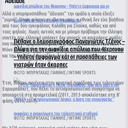
“Άδειασε”
Αλλά η υπερπροσπάθεια “άδειασε” την ομάδα η οποία έδειξε
“γυμνή”. Όπως φάνηκε σε όλα τα ματς, η εθνική δεν είχε βοήθεια
από τους δύο εγκεφάλους Καλάθη για Σλούκα, καθώς και από
τους ψηλούς. Χωρίς αυτούς και με μόνιμο πρόβλημα την έλλειψη
σουτέρ στο ελληνικό μπάσκετ δεν μπορείς να κοντράρεις ομάδες
Πέθανε ο δημοσιογράφος Παναγιώτης Τζένος –
που παίζουν αμερικάνικο μπάσκετ, δηλαδή ταχύτητα και σουτ.
Θλίψη για την αιφνίδια απώλεια του 46χρονου
Μόνο με τον Γιάννη Αντετοκούνμπο, το παίκτη ασανσέρ Ντόρσει
και την έκπληξη Λαρεντζάκη, δεν θα τα καταφέρεις.
– Υπέστη έμφραγμα και οι προσπάθειες των
γιατρών ήταν άκαρπες
ΦΩΤΟ: ΜΠΙΡΝΤΑΧΑΣ ΓΙΑΝΝΗΣ / INTIME SPORTS
Έτσι, δόθηκε συνέχεια στην αρνητική παράδοση των τελευταίων
Ευρωμπάσκετ, που θέλει το αντιπροσωπευτικό συγκρότημα να
αποχαιρετά στα προημιτελικά (2011, 2013-αποκλείστηκε στη Β’
φάση, 2015, 2017).
ΦΩΤΟ: ΜΠΙΡΝΤΑΧΑΣ ΓΙΑΝΝΗΣ / INTIME SPORTS
Με 9/29 τρίποντα, ηττημένη κατά κράτος στη μάχη των