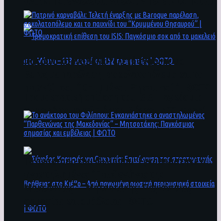
άνθρωποι ενδέχεται να έχουν πέσει στο ποτάμι
Πατρινό καρναβάλι: Τελετή έναρξης με
Baroque παρέλαση, σοκολατοπόλεμο και το
παιχνίδι του “Κρυμμένου Θησαυρού” | ΦΩΤΟ
Τρομοκρατική επίθεση του ΙSIS: Παγκόσμιο
σοκ από το μακελειό στη Μόσχα – 133 νεκροί
και 152 τραυματίες | ΦΩΤΟ
To ανάκτορο του Φιλίππου: Εγκαινιάστηκε ο
αναστηλωμένος “Παρθενώνας της
Μακεδονίας” – Μητσοτάκης: Παγκόσμιας
σημασίας και εμβέλειας | ΦΩΤΟ