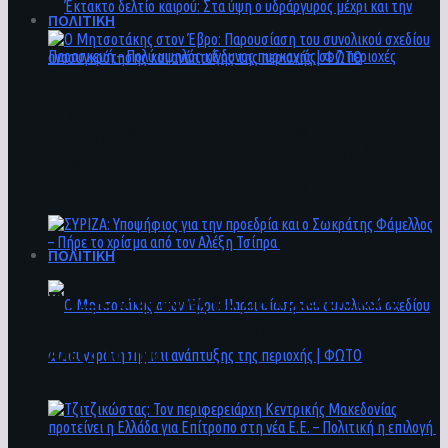
ΠΟΛΙΤΙΚΗ
Ο Μητσοτάκης στον Έβρο: Παρουσίαση του
Έκτακτο δελτίο καιρού: Στα ύψη ο
συνολικού σχεδίου ανασυγκρότησης και
υδράργυρος μέχρι και την Παρασκευή – Πολύ
ανάπτυξης της περιοχής | ΦΩΤΟ
υψηλός κίνδυνος πυρκαγιάς σε 7 περιοχές
ΠΟΛΙΤΙΚΗ
ΣΥΡΙΖΑ: Υποψήφιος για την προεδρία και ο
Σωκράτης Φάμελλος – Πήρε το χρίσμα από τον
Αλέξη Τσίπρα
Ο Μητσοτάκης στον Έβρο: Παρουσίαση του