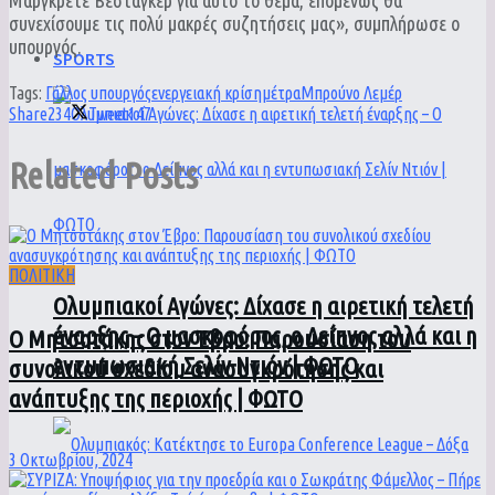
συνεχίσουμε τις πολύ μακρές συζητήσεις μας», συμπλήρωσε ο
υπουργός.
SPORTS
Tags:
Γάλλος υπουργός
ενεργειακή κρίση
μέτρα
Μπρούνο Λεμέρ
Share
234
Tweet
147
Related
Posts
ΠΟΛΙΤΙΚΗ
Ολυμπιακοί Αγώνες: Δίχασε η αιρετική τελετή
έναρξης – Ο μασκοφόρος, ο Δείπνος αλλά και η
Ο Μητσοτάκης στον Έβρο: Παρουσίαση του
εντυπωσιακή Σελίν Ντιόν | ΦΩΤΟ
συνολικού σχεδίου ανασυγκρότησης και
ανάπτυξης της περιοχής | ΦΩΤΟ
3 Οκτωβρίου, 2024