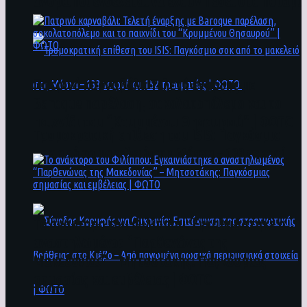
άνθρωποι ενδέχεται να έχουν πέσει στο ποτάμι
Πατρινό καρναβάλι: Τελετή έναρξης με
Baroque παρέλαση, σοκολατοπόλεμο και το
παιχνίδι του “Κρυμμένου Θησαυρού” | ΦΩΤΟ
Τρομοκρατική επίθεση του ΙSIS: Παγκόσμιο
σοκ από το μακελειό στη Μόσχα – 133 νεκροί
και 152 τραυματίες | ΦΩΤΟ
To ανάκτορο του Φιλίππου: Εγκαινιάστηκε ο
αναστηλωμένος “Παρθενώνας της
Μακεδονίας” – Μητσοτάκης: Παγκόσμιας
σημασίας και εμβέλειας | ΦΩΤΟ