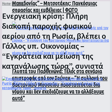
Μακεδονίας” – Μητσοτάκης: Παγκόσμιας
Home
ΚΟΣΜΟΣ
σημασίας και εμβέλειας | ΦΩΤΟ
Ενεργειακή κρίση: Πλήρη
διακοπή παροχής φυσικού
αερίου από τη Ρωσία, βλέπει ο
Γάλλος υπ. Οικονομίας –
“Εγκράτεια και μείωση της
κατανάλωσης τώρα”, συνιστά
Γλυπτά του Παρθενώνα: Τέλος στα σενάρια
επιστροφής από τον Σούνακ – “Η συλλογή του
Βρετανικού Μουσείου προστατεύεται δια
νόμου και δεν σχεδιάζουμε να το αλλάξουμε
αυτό”