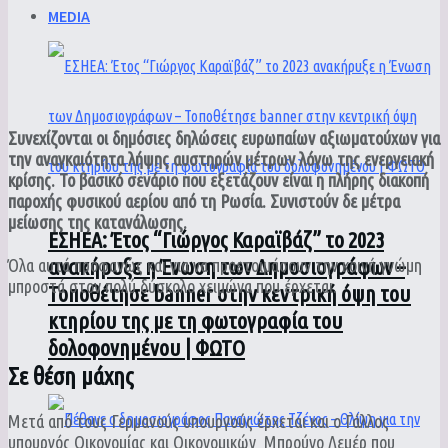
MEDIA
Συνεχίζονται οι δημόσιες δηλώσεις ευρωπαίων αξιωματούχων για
την αναγκαιότητα λήψης αυστηρών μέτρων λόγω της ενεργειακή
κρίσης. Το βασικό σενάριο που εξετάζουν είναι η πλήρης διακοπή
παροχής φυσικού αερίου από τη Ρωσία. Συνιστούν δε μέτρα
μείωσης της κατανάλωσης.
ΕΣΗΕΑ: Έτος “Γιώργος Καραϊβάζ” το 2023
ανακήρυξε η Ένωση των Δημοσιογράφων –
Όλα αυτά προφανώς και για να προετοιμάσουν την κοινή γνώμη
μπροστά στον πολύ δύσκολο χειμώνα που έρχεται.
Τοποθέτησε banner στην κεντρική όψη του
κτηρίου της με τη φωτογραφία του
δολοφονημένου | ΦΩΤΟ
Σε θέση μάχης
Μετά από τους Γερμανούς υπουργούς έρχεται και ο Γάλλος
υπουργός Οικονομίας και Οικονομικών Μπρούνο Λεμέρ που