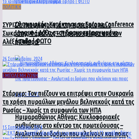
ΠΟΛΙΤΙΚΗ
Ολυμπιακός: Κατέκτησε το Europa Conference
ΣΥΡΙΖΑ: Υποψήφιος για την προεδρία και ο
League – Δόξα στον δαφνοστεφανωμένο
Σωκράτης Φάμελλος – Πήρε το χρίσμα από τον
έφηβο | ΦΩΤΟ
Αλέξη Τσίπρα
26 Σεπτεμβρίου, 2024
ΕΜΠΟΛΕΜΗ ΖΩΝΗ
Στάρμερ: Τον πιέζουν να επιτρέψει στην Ουκρανία
τη χρήση πυραύλων μεγάλου βεληνεκούς κατά της
Ρωσίας – Χωρίς τη συμφωνία των ΗΠΑ
Ημιμαραθώνιος Αθήνας: Κυκλοφοριακές
ρυθμίσεις στο κέντρο της πρωτεύουσας –
15 Σεπτεμβρίου, 2024
Αναλυτικά οι δρόμοι που κλείνουν και ποιες