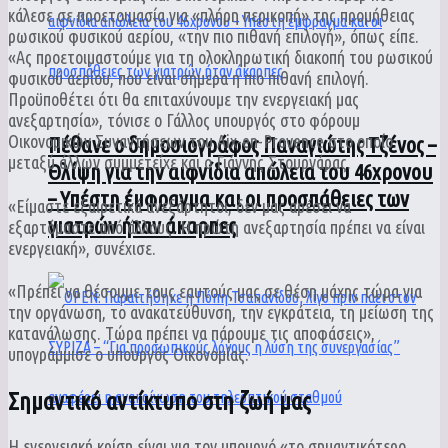
κάλεσε σε προετοιμασία για «πλήρη περικοπή» της προμήθειας
ρωσικού φυσικού αερίου, «την πιο πιθανή επιλογή», όπως είπε.
«Ας προετοιμαστούμε για τη ολοκληρωτική διακοπή του ρωσικού
φυσικού αερίου, που είναι σήμερα η πιο πιθανή επιλογή.
Προϋποθέτει ότι θα επιταχύνουμε την ενεργειακή μας
ανεξαρτησία», τόνισε ο Γάλλος υπουργός στο φόρουμ
Οικονομικών Συναντήσεων του Aix-en-Provence στο οποίο
Πέθανε ο δημοσιογράφος Παναγιώτης Τζένος –
μεταξύ άλλων συμμετείχε και ο Γιάννης Στουρνάρας.
Θλίψη για την αιφνίδια απώλεια του 46χρονου
– Υπέστη έμφραγμα και οι προσπάθειες των
«Είμαστε εξαιρετικά ανεξάρτητοι, δεν μας αρέσει να
γιατρών ήταν άκαρπες
εξαρτόμαστε από άλλους. Η πρώτη ανεξαρτησία πρέπει να είναι
ενεργειακή», συνέχισε.
«Πρέπει να θέσουμε τους εαυτούς μας σε θέση μάχης τώρα για
την οργάνωση, το ανακατεύθυνση, την εγκράτεια, τη μείωση της
κατανάλωσης. Τώρα πρέπει να πάρουμε τις αποφάσεις»,
υπογράμμισε ο υπουργός Οικονομίας.
Σημαντικό αντίκτυπο στη ζωή μας
Η ενεργειακή κρίση είναι για τον υπουργό «το σημαντικότερο