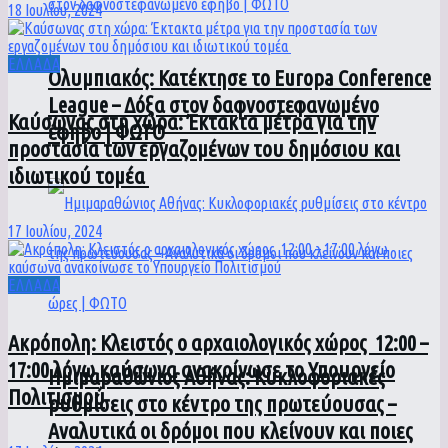
18 Ιουλίου, 2024
ΕΛΛΑΔΑ
Ολυμπιακός: Κατέκτησε το Europa Conference
League – Δόξα στον δαφνοστεφανωμένο
Καύσωνας στη χώρα: Έκτακτα μέτρα για την
έφηβο | ΦΩΤΟ
προστασία των εργαζομένων του δημόσιου και
ιδιωτικού τομέα
17 Ιουλίου, 2024
ΕΛΛΑΔΑ
Ακρόπολη: Κλειστός ο αρχαιολογικός χώρος 12:00 –
17:00 λόγω καύσωνα ανακοίνωσε το Υπουργείο
Ημιμαραθώνιος Αθήνας: Κυκλοφοριακές
Πολιτισμού
ρυθμίσεις στο κέντρο της πρωτεύουσας –
Αναλυτικά οι δρόμοι που κλείνουν και ποιες