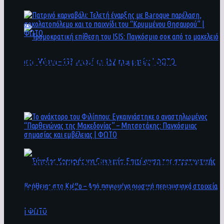
άνθρωποι ενδέχεται να έχουν πέσει στο ποτάμι
Πατρινό καρναβάλι: Τελετή έναρξης με
Baroque παρέλαση, σοκολατοπόλεμο και το
παιχνίδι του “Κρυμμένου Θησαυρού” | ΦΩΤΟ
Τρομοκρατική επίθεση του ΙSIS: Παγκόσμιο
σοκ από το μακελειό στη Μόσχα – 133 νεκροί
και 152 τραυματίες | ΦΩΤΟ
To ανάκτορο του Φιλίππου: Εγκαινιάστηκε ο
αναστηλωμένος “Παρθενώνας της
Μακεδονίας” – Μητσοτάκης: Παγκόσμιας
σημασίας και εμβέλειας | ΦΩΤΟ