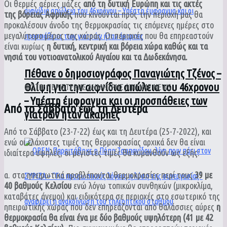
Οι θερμές αέριες μάζες
από τη δυτική Ευρώπη και τις ακτές
της βόρειας Αφρικής
που κινούνται προς την περιοχή μας θα
προκαλέσουν άνοδο της θερμοκρασίας τις επόμενες ημέρες στο
μεγαλύτερο μέρος της χώρας. Οι περιοχές που θα επηρεαστούν
είναι κυρίως
η δυτική, κεντρική και βόρεια χώρα καθώς και τα
νησιά του νοτιοανατολικού Αιγαίου και τα Δωδεκάνησα.
Πέθανε ο δημοσιογράφος Παναγιώτης Τζένος –
Θλίψη για την αιφνίδια απώλεια του 46χρονου
ΦΩΤΟ: ΠΕΡΙΣΤΕΡΗΣ ΔΗΜΗΤΡΗΣ / INTIME NEWS
– Υπέστη έμφραγμα και οι προσπάθειες των
Από το Σάββατο έως τη Δευτέρα
γιατρών ήταν άκαρπες
Από το Σάββατο (23-7-22) έως και τη Δευτέρα (25-7-2022), και
ενώ οι ελάχιστες τιμές της θερμοκρασίας αρχικά δεν θα είναι
ιδιαίτερα υψηλές, οι μέγιστες τιμές θα κυμανθούν ως εξής:
α. στα ηπειρωτικά προβλέπονται θερμοκρασίες περί τους
39 με
40 βαθμούς Κελσίου
ενώ λόγω τοπικών συνθηκών (μικροκλίμα,
καταβάτες άνεμοι) και ειδικότερα σε περιοχές στο εσωτερικό της
ηπειρωτικής χώρας που δεν επηρεάζονται από θαλάσσιες αύρες
η
θερμοκρασία θα είναι ένα με δύο βαθμούς υψηλότερη (41 με 42