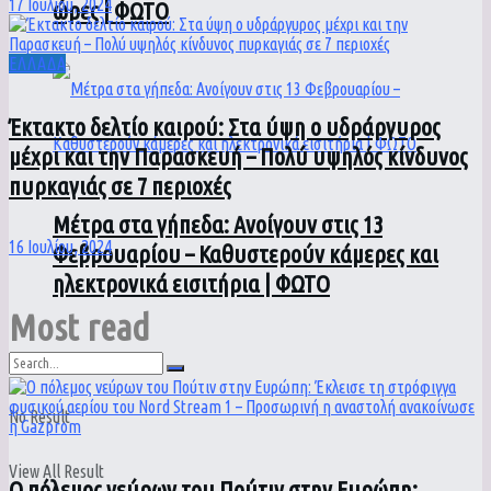
17 Ιουλίου, 2024
ώρες | ΦΩΤΟ
ΕΛΛΑΔΑ
Έκτακτο δελτίο καιρού: Στα ύψη ο υδράργυρος
μέχρι και την Παρασκευή – Πολύ υψηλός κίνδυνος
πυρκαγιάς σε 7 περιοχές
Μέτρα στα γήπεδα: Ανοίγουν στις 13
16 Ιουλίου, 2024
Φεβρουαρίου – Καθυστερούν κάμερες και
ηλεκτρονικά εισιτήρια | ΦΩΤΟ
Most read
No Result
View All Result
Ο πόλεμος νεύρων του Πούτιν στην Ευρώπη: