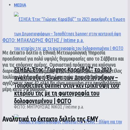
MEDIA
ΦΩΤΟ: ΜΠΑΚΛΩΡΗΣ ΦΩΤΗΣ / Intime p.a.
Με έκτακτο δελτίο η Εθνική Μετεωρολογική Υπηρεσία
προειδοποιεί για πολύ υψηλές θερμοκρασίες απο το Σάββατο και
για τις επόμενες ημέρες. Ουσιαστικά πρόκειται για καύσωνα
ΕΣΗΕΑ: Έτος “Γιώργος Καραϊβάζ” το 2023
διαρκείας που οι εκτιμήσεις φέρουν να κρατήσει μέχρι το τέλος
ανακήρυξε η Ένωση των Δημοσιογράφων –
Ιουλίου. Η θερμοκρασία θα ξεπερνάει τους 40 βαθμούς
αγγίζοντας τους 42 αλλά θα είναι μειωμένη στα παραθαλάσσια
Τοποθέτησε banner στην κεντρική όψη του
μέρη κατά 3-4 βαθμούς.
κτηρίου της με τη φωτογραφία του
δολοφονημένου | ΦΩΤΟ
ΦΩΤΟ: ΜΗΤΡΟΥΣΙΑΣ ΝΙΚΟΣ / Intime p.a.
Αναλυτικά το έκτακτο δελτίο της ΕΜΥ