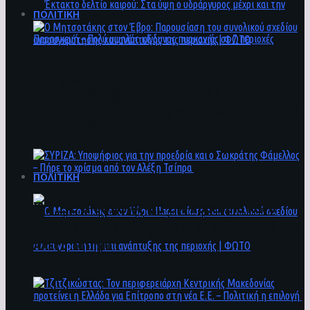
ΠΟΛΙΤΙΚΗ
Ο Μητσοτάκης στον Έβρο: Παρουσίαση του
Έκτακτο δελτίο καιρού: Στα ύψη ο
συνολικού σχεδίου ανασυγκρότησης και
υδράργυρος μέχρι και την Παρασκευή – Πολύ
ανάπτυξης της περιοχής | ΦΩΤΟ
υψηλός κίνδυνος πυρκαγιάς σε 7 περιοχές
ΠΟΛΙΤΙΚΗ
ΣΥΡΙΖΑ: Υποψήφιος για την προεδρία και ο
Σωκράτης Φάμελλος – Πήρε το χρίσμα από τον
Αλέξη Τσίπρα
Ο Μητσοτάκης στον Έβρο: Παρουσίαση του