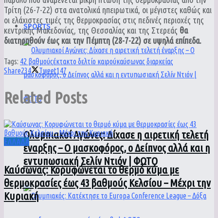
Τρίτη (26-7-22) στα ανατολικά ηπειρωτικά, οι μέγιστες καθώς και
οι ελάχιστες τιμές της θερμοκρασίας στις πεδινές περιοχές της
SPORTS
κεντρικής Μακεδονίας, της Θεσσαλίας και της Στερεάς
θα
διατηρηθούν έως και την Πέμπτη (28-7-22) σε υψηλά επίπεδα.
Tags:
42 βαθμούς
έκτακτο δελτίο καιρού
καύσωνας διαρκείας
Share
234
Tweet
147
Related
Posts
Ολυμπιακοί Αγώνες: Δίχασε η αιρετική τελετή
ΕΛΛΑΔΑ
έναρξης – Ο μασκοφόρος, ο Δείπνος αλλά και η
εντυπωσιακή Σελίν Ντιόν | ΦΩΤΟ
Καύσωνας: Κορυφώνεται το θερμό κύμα με
θερμοκρασίες έως 43 βαθμούς Κελσίου – Μέχρι την
Κυριακή