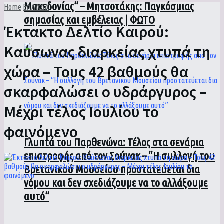
Μακεδονίας” – Μητσοτάκης: Παγκόσμιας
Home
ΕΛΛΑΔΑ
σημασίας και εμβέλειας | ΦΩΤΟ
Έκτακτο Δελτίο Καιρού:
Καύσωνας διαρκείας χτυπά τη
χώρα – Τους 42 βαθμούς θα
σκαρφαλώσει ο υδράργυρος –
Μέχρι τέλος Ιουλίου το
φαινόμενο
Γλυπτά του Παρθενώνα: Τέλος στα σενάρια
επιστροφής από τον Σούνακ – “Η συλλογή του
Βρετανικού Μουσείου προστατεύεται δια
νόμου και δεν σχεδιάζουμε να το αλλάξουμε
αυτό”