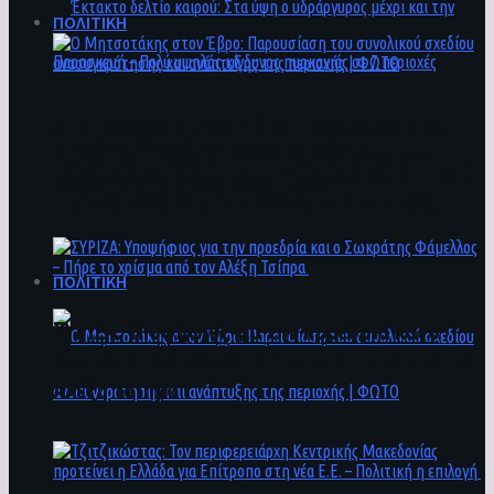
ΠΟΛΙΤΙΚΗ
Ο Μητσοτάκης στον Έβρο: Παρουσίαση του
Έκτακτο δελτίο καιρού: Στα ύψη ο
συνολικού σχεδίου ανασυγκρότησης και
υδράργυρος μέχρι και την Παρασκευή – Πολύ
ανάπτυξης της περιοχής | ΦΩΤΟ
υψηλός κίνδυνος πυρκαγιάς σε 7 περιοχές
ΠΟΛΙΤΙΚΗ
ΣΥΡΙΖΑ: Υποψήφιος για την προεδρία και ο
Σωκράτης Φάμελλος – Πήρε το χρίσμα από τον
Αλέξη Τσίπρα
Ο Μητσοτάκης στον Έβρο: Παρουσίαση του