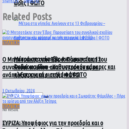
Share
234
Tweet
147
ώρες | ΦΩΤΟ
Related
Posts
ΠΟΛΙΤΙΚΗ
Μέτρα στα γήπεδα: Ανοίγουν στις 13
Ο Μητσοτάκης στον Έβρο: Παρουσίαση του
Φεβρουαρίου – Καθυστερούν κάμερες και
συνολικού σχεδίου ανασυγκρότησης και
ηλεκτρονικά εισιτήρια | ΦΩΤΟ
ανάπτυξης της περιοχής | ΦΩΤΟ
3 Οκτωβρίου, 2024
ΠΟΛΙΤΙΚΗ
No Result
ΣΥΡΙΖΑ: Υποψήφιος για την προεδρία και ο
View All Result