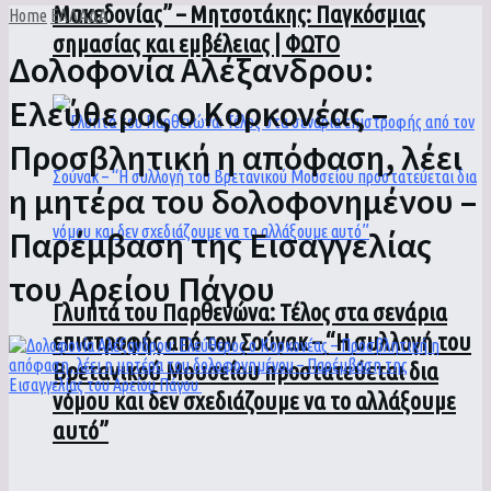
Μακεδονίας” – Μητσοτάκης: Παγκόσμιας
Home
ΕΛΛΑΔΑ
σημασίας και εμβέλειας | ΦΩΤΟ
Δολοφονία Αλέξανδρου:
Ελεύθερος ο Κορκονέας –
Προσβλητική η απόφαση, λέει
η μητέρα του δολοφονημένου –
Παρέμβαση της Εισαγγελίας
του Αρείου Πάγου
Γλυπτά του Παρθενώνα: Τέλος στα σενάρια
επιστροφής από τον Σούνακ – “Η συλλογή του
Βρετανικού Μουσείου προστατεύεται δια
νόμου και δεν σχεδιάζουμε να το αλλάξουμε
αυτό”