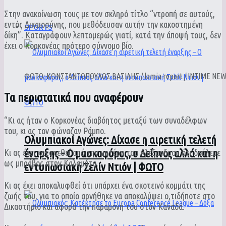
Στην ανακοίνωση τους με τον σκληρό τίτλο “ντροπή σε αυτούς,
εντός Δικαιοσύνης, που μεθόδευσαν αυτήν την κακοστημένη
SPORTS
δίκη”.
Καταγράφουν λεπτομερώς γιατί, κατά την άποψή τους, δεν
έχει ο Κορκονέας πρότερο σύννομο βίο.
ΦΩΤΟ: ΚΩΝΣΤΑΝΤΟΠΟΥΛΟΣ ΒΑΣΙΛΗΣ / lamia report / INTIME NE
Τα περιστατικά που αναφέρουν
“Κι ας ήταν ο Κορκονέας διαβόητος μεταξύ των συναδέλφων
του, κι ας τον φώναζαν Ράμπο.
Ολυμπιακοί Αγώνες: Δίχασε η αιρετική τελετή
έναρξης – Ο μασκοφόρος, ο Δείπνος αλλά και η
Κι ας έχει κατατεθεί από την μητέρα του Αλέξανδρου ότι δούλευε
ως μπράβος στην Καλαμάτα.
εντυπωσιακή Σελίν Ντιόν | ΦΩΤΟ
Κι ας έχει αποκαλυφθεί ότι υπάρχει ένα σκοτεινό κομμάτι της
ζωής του, για το οποίο αρνήθηκε να αποκαλύψει ο,τιδήποτε στο
Δικαστήριο και αφορά την παραμονή του στον Καναδά.