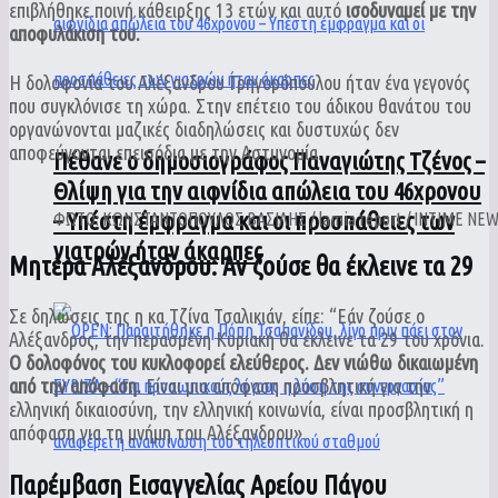
επιβλήθηκε ποινή κάθειρξης 13 ετών και αυτό
ισοδυναμεί με την
αποφυλάκιση του.
Η δολοφονία του Αλέξανδρου Γρηγορόπουλου ήταν ένα γεγονός
που συγκλόνισε τη χώρα. Στην επέτειο του άδικου θανάτου του
οργανώνονται μαζικές διαδηλώσεις και δυστυχώς δεν
αποφεύγονται επεισόδια με την Αστυνομία.
Πέθανε ο δημοσιογράφος Παναγιώτης Τζένος –
Θλίψη για την αιφνίδια απώλεια του 46χρονου
– Υπέστη έμφραγμα και οι προσπάθειες των
ΦΩΤΟ: ΚΩΝΣΤΑΝΤΟΠΟΥΛΟΣ ΒΑΣΙΛΗΣ / lamia report / INTIME NE
γιατρών ήταν άκαρπες
Μητέρα Αλέξανδρου: Αν ζούσε θα έκλεινε τα 29
Σε δηλώσεις της η κα Τζίνα Τσαλικιάν, είπε: “Εάν ζούσε ο
Αλέξανδρος, την περασμένη Κυριακή θα έκλεινε τα 29 του χρόνια.
Ο δολοφόνος του κυκλοφορεί ελεύθερος. Δεν νιώθω δικαιωμένη
από την απόφαση.
Είναι μια απόφαση προσβλητική για την
ελληνική δικαιοσύνη, την ελληνική κοινωνία, είναι προσβλητική η
απόφαση για τη μνήμη του Αλέξανδρου».
Παρέμβαση Εισαγγελίας Αρείου Πάγου