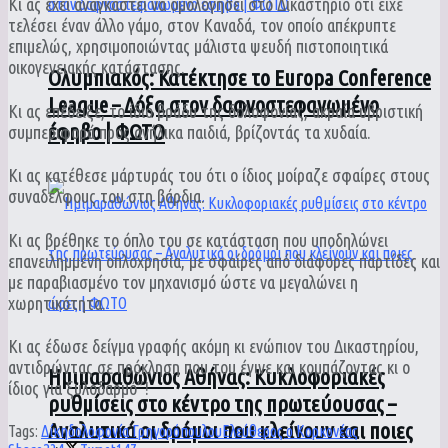
Κι ας έχει αναγκαστεί να ομολογήσει στο Δικαστήριο ότι είχε
τελέσει έναν άλλο γάμο, στον Καναδά, τον οποίο απέκρυπτε
επιμελώς, χρησιμοποιώντας μάλιστα ψευδή πιστοποιητικά
οικογενειακής κατάστασης.
Ολυμπιακός: Κατέκτησε το Europa Conference
League – Δόξα στον δαφνοστεφανωμένο
Κι ας επέδειξε, το ίδιο βράδυ της δολοφονίας, ακραία υβριστική
έφηβο | ΦΩΤΟ
συμπεριφορά προς ανήλικα παιδιά, βρίζοντάς τα χυδαία.
Κι ας κατέθεσε μάρτυράς του ότι ο ίδιος μοίραζε σφαίρες στους
συναδέλφους του στη βάρδια.
Κι ας βρέθηκε το όπλο του σε κατάσταση που υποδηλώνει
επανειλημμένη οπλοχρησία, με σφαίρες από διάφορες παρτίδες και
με παραβιασμένο τον μηχανισμό ώστε να μεγαλώνει η
χωρητικότητα.
Κι ας έδωσε δείγμα γραφής ακόμη κι ενώπιον του Δικαστηρίου,
αντιδρώντας σε πρόκληση που του έγινε και κομπάζοντας κι ο
Ημιμαραθώνιος Αθήνας: Κυκλοφοριακές
ίδιος για ξυλοδαρμό”!
ρυθμίσεις στο κέντρο της πρωτεύουσας –
Αναλυτικά οι δρόμοι που κλείνουν και ποιες
Tags:
Δίκη
δολοφονία Γρηγορόπουλου
Ελεύθερος ο Κορκονέας