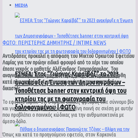
MEDIA
ΦΩΤΟ: ΠΕΡΙΣΤΕΡΗΣ ΔΗΜΗΤΡΗΣ / INTIME NEWS
Αντιδράσεις προκαλεί η απόφαση του Μικτού Ορκωτού Εφετείου
Λαμίας για τον πρώην ειδικό φρουρό από το χέρι του οποίου
έπεσε νεκρός ο μαθητής Αλέξανδρος Γρηγορόπουλος. Του
ΕΣΗΕΑ: Έτος “Γιώργος Καραϊβάζ” το 2023
αναγνωρίστηκε πρότερος σύννομος βίος.
Η απόφαση ελήφθη
ανακήρυξε η Ένωση των Δημοσιογράφων –
κατά πλειοψηφία 3-4, με μειοψηφούντες τους τακτικούς
δικαστές.
Τοποθέτησε banner στην κεντρική όψη του
κτηρίου της με τη φωτογραφία του
Το εφετείο έκρινε
ότι ο πρώην ειδικός φρουρός είχε σύννομο βίο
δολοφονημένου | ΦΩΤΟ
και για αυτό θα πρέπει να έχει μειωμένη ποινή σε σχέση με αυτήν
που προβλέπει ο ποινικός κώδικας για την ανθρωποκτονία με
άμεσο δόλο.
Όπως και κατά το προηγούμενο εφετείο, στον Κορκονέα