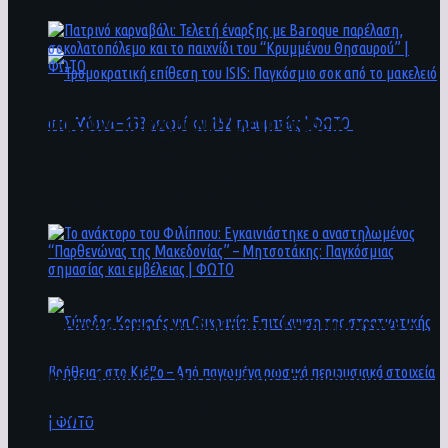
άνθρωποι ενδέχεται να έχουν πέσει στο ποτάμι
Πατρινό καρναβάλι: Τελετή έναρξης με
Baroque παρέλαση, σοκολατοπόλεμο και το
παιχνίδι του “Κρυμμένου Θησαυρού” | ΦΩΤΟ
Τρομοκρατική επίθεση του ΙSIS: Παγκόσμιο
σοκ από το μακελειό στη Μόσχα – 133 νεκροί
και 152 τραυματίες | ΦΩΤΟ
To ανάκτορο του Φιλίππου: Εγκαινιάστηκε ο
αναστηλωμένος “Παρθενώνας της
Μακεδονίας” – Μητσοτάκης: Παγκόσμιας
σημασίας και εμβέλειας | ΦΩΤΟ