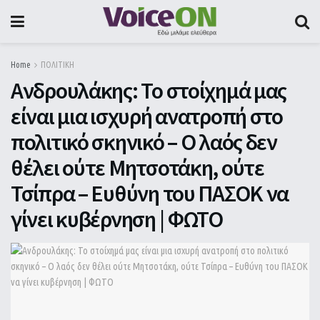
Home
ΠΟΛΙΤΙΚΗ
Ανδρουλάκης: Το στοίχημά μας
είναι μια ισχυρή ανατροπή στο
πολιτικό σκηνικό – Ο λαός δεν
θέλει ούτε Μητσοτάκη, ούτε
Τσίπρα – Ευθύνη του ΠΑΣΟΚ να
γίνει κυβέρνηση | ΦΩΤΟ