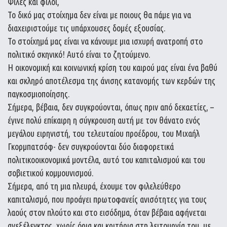
Φίλες και φίλοι,
Το δικό μας στοίχημα δεν είναι με ποιους θα πάμε για να
διαχειριστούμε τις υπάρχουσες δομές εξουσίας.
Το στοίχημά μας είναι να κάνουμε μια ισχυρή ανατροπή στο
πολιτικό σκηνικό! Αυτό είναι το ζητούμενο.
Η οικονομική και κοινωνική κρίση του καιρού μας είναι ένα βαθύ
και σκληρό αποτέλεσμα της άνισης κατανομής των κερδών της
παγκοσμιοποίησης.
Σήμερα, βέβαια, δεν συγκρούονται, όπως πριν από δεκαετίες, –
έγινε πολύ επίκαιρη η σύγκρουση αυτή με τον θάνατο ενός
μεγάλου ειρηνιστή, του τελευταίου προέδρου, του Μιχαήλ
Γκορμπατσόφ- δεν συγκρούονται δύο διαφορετικά
πολιτικοοικονομικά μοντέλα, αυτό του καπιταλισμού και του
σοβιετικού κομμουνισμού.
Σήμερα, από τη μια πλευρά, έχουμε τον φιλελεύθερο
καπιταλισμό, που προάγει πρωτοφανείς ανισότητες για τους
λαούς στον πλούτο και στο εισόδημα, όταν βέβαια αφήνεται
ανεξέλεγκτος, χωρίς όρια και κριτήρια στη λειτουργία του, με